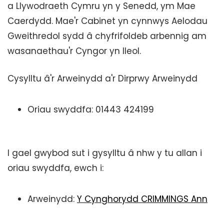
a Llywodraeth Cymru yn y Senedd, ym Mae
Caerdydd. Mae'r Cabinet yn cynnwys Aelodau
Gweithredol sydd â chyfrifoldeb arbennig am
wasanaethau'r Cyngor yn lleol.
Cysylltu â'r Arweinydd a'r Dirprwy Arweinydd
Oriau swyddfa: 01443 424199
I gael gwybod sut i gysylltu â nhw y tu allan i
oriau swyddfa, ewch i:
Arweinydd:
Y Cynghorydd CRIMMINGS Ann