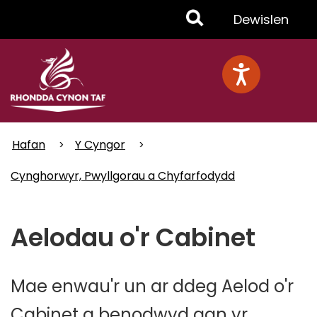
Skip
Toggle
Dewislen
to
main
Menu
content
Hafan
Y Cyngor
Cynghorwyr, Pwyllgorau a Chyfarfodydd
Aelodau o'r Cabinet
Mae enwau'r un ar ddeg Aelod o'r
Cabinet a benodwyd gan yr