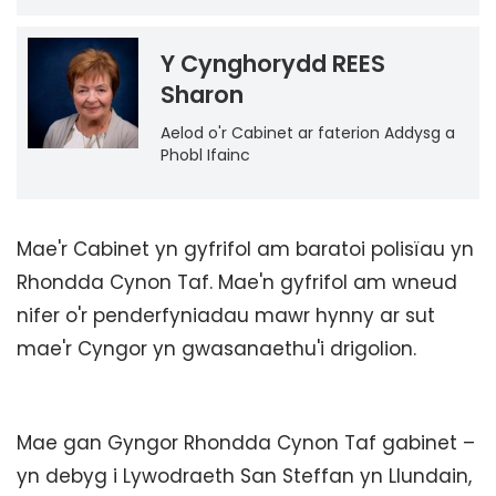
Y Cynghorydd REES
Sharon
Aelod o'r Cabinet ar faterion Addysg a
Phobl Ifainc
Mae'r Cabinet yn gyfrifol am baratoi polisïau yn
Rhondda Cynon Taf. Mae'n gyfrifol am wneud
nifer o'r penderfyniadau mawr hynny ar sut
mae'r Cyngor yn gwasanaethu'i drigolion.
Mae gan Gyngor Rhondda Cynon Taf gabinet –
yn debyg i Lywodraeth San Steffan yn Llundain,