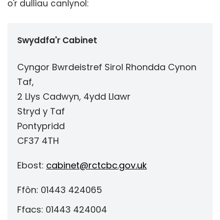
o'r dulliau canlynol:
Swyddfa'r Cabinet
Cyngor Bwrdeistref Sirol Rhondda Cynon
Taf,
2 Llys Cadwyn, 4ydd Llawr
Stryd y Taf
Pontypridd
CF37 4TH
Ebost:
cabinet@rctcbc.gov.uk
Ffôn: 01443 424065
Ffacs: 01443 424004