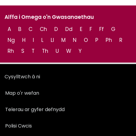
Alffa i Omega o'n Gwasanaethau
A
B
C
Ch
D
Dd
E
F
Ff
G
Ng
H
I
L
Ll
M
N
O
P
Ph
R
Rh
S
T
Th
U
W
Y
Cysylltwch â ni
Map o'r wefan
Telerau ar gyfer defnydd
Polisi Cwcis