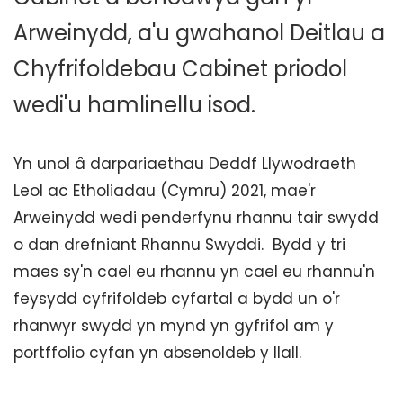
Arweinydd, a'u gwahanol Deitlau a
Chyfrifoldebau Cabinet priodol
wedi'u hamlinellu isod.
Yn unol â darpariaethau Deddf Llywodraeth
Leol ac Etholiadau (Cymru) 2021, mae'r
Arweinydd wedi penderfynu rhannu tair swydd
o dan drefniant Rhannu Swyddi. Bydd y tri
maes sy'n cael eu rhannu yn cael eu rhannu'n
feysydd cyfrifoldeb cyfartal a bydd un o'r
rhanwyr swydd yn mynd yn gyfrifol am y
portffolio cyfan yn absenoldeb y llall.