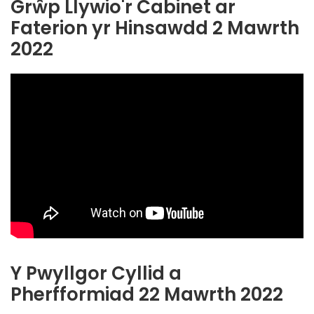
Grŵp Llywio'r Cabinet ar
Faterion yr Hinsawdd 2 Mawrth
2022
Y Pwyllgor Cyllid a
Pherfformiad 22 Mawrth 2022