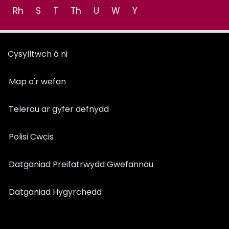
Rh
S
T
Th
U
W
Y
Cysylltwch â ni
Map o'r wefan
Telerau ar gyfer defnydd
Polisi Cwcis
Datganiad Preifatrwydd Gwefannau
Datganiad Hygyrchedd