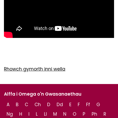
Rhowch gymorth inni wella
Alffa i Omega o'n Gwasanaethau
A
B
C
Ch
D
Dd
E
F
Ff
G
Ng
H
I
L
Ll
M
N
O
P
Ph
R