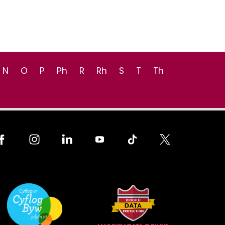
N
O
P
Ph
R
Rh
S
T
Th