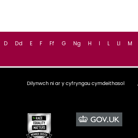
D
Dd
E
F
Ff
G
Ng
H
I
L
Ll
M
Dilynwch ni ar y cyfryngau cymdeithasol