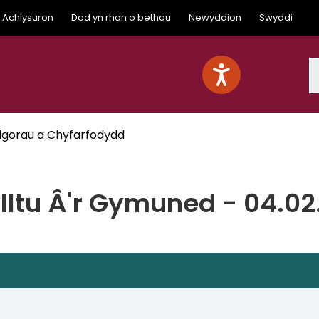
Achlysuron
Dod yn rhan o bethau
Newyddion
Swyddi
S
lgorau a Chyfarfodydd
ltu Â'r Gymuned - 04.02