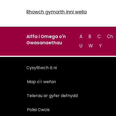
Rhowch gymorth inni wella
Alffa i Omega o'n
A
B
C
Ch
Gwasanaethau
U
W
Y
Cysylltwch â ni
Map o'r wefan
Telerau ar gyfer defnydd
Polisi Cwcis