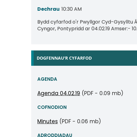
Dechrau
10:30 AM
Bydd cyfarfod o'r Pwyllgor Cyd-Gysylltu 
Cyngor, Pontypridd ar 04.02.19 Amser:- 1
DOGFENNAU’R CYFARFOD
AGENDA
Agenda 04.02.19
(PDF - 0.09 mb)
COFNODION
Minutes
(PDF - 0.06 mb)
ADRODDIADAU