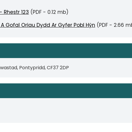
- Rhestr 123
(PDF - 0.12 mb)
 A Gofal Oriau Dydd Ar Gyfer Pobl Hŷn
(PDF - 2.66 m
lliwastad, Pontypridd, CF37 2DP