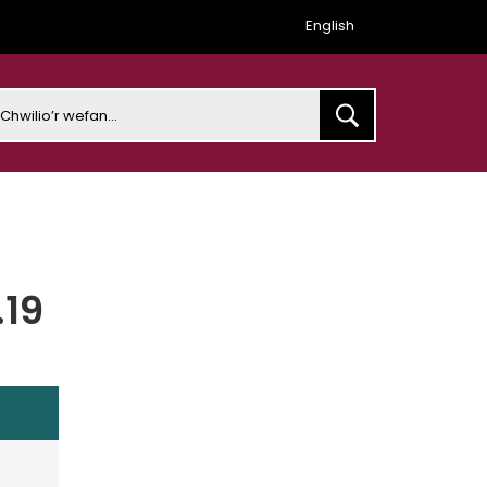
English
earch
.19