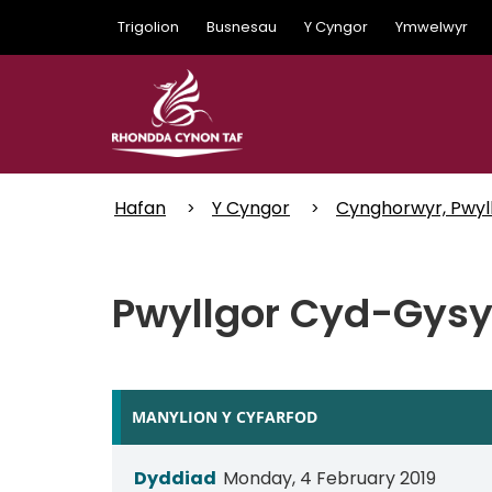
Skip
Trigolion
Busnesau
Y Cyngor
Ymwelwyr
to
main
content
Hafan
Y Cyngor
Cynghorwyr, Pwyl
Pwyllgor Cyd-Gysyl
MANYLION Y CYFARFOD
Dyddiad
Monday, 4 February 2019