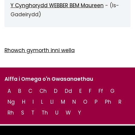
Y Cynghorydd WEBBER BEM Maureen
- (Is-
Gadeirydd)
Rhowch gymorth inni wella
Alffa i Omega o'n Gwasanaethau
A
B
C
Ch
D
Dd
E
F
Ff
G
Ng
H
I
L
Ll
M
N
O
P
Ph
R
Rh
S
T
Th
U
W
Y