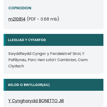
COFNODION
m210814
(PDF - 0.68 mb)
LLEOLIAD Y CYFARFOD
Swyddfeydd Cyngor y Fwrdeistref Sirol, Y
Pafiliynau, Parc Hen Lofa’r Cambrian, Cwm
Clydach
AELOD O BWYLLGOR(AU)
Y Cynghorydd BONETTO Jill