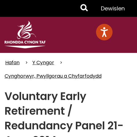
Skip
Toggle
Dewislen
to
main
Menu
content
Hafan
Y Cyngor
Cynghorwyr, Pwyllgorau a Chyfarfodydd
Voluntary Early
Retirement /
Redundancy Panel 21-