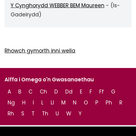
Y Cynghorydd WEBBER BEM Maureen
- (Is-
Gadeirydd)
Rhowch gymorth inni wella
Alffa i Omega o'n Gwasanaethau
A
B
C
Ch
D
Dd
E
F
Ff
G
Ng
H
I
L
Ll
M
N
O
P
Ph
R
Rh
S
T
Th
U
W
Y