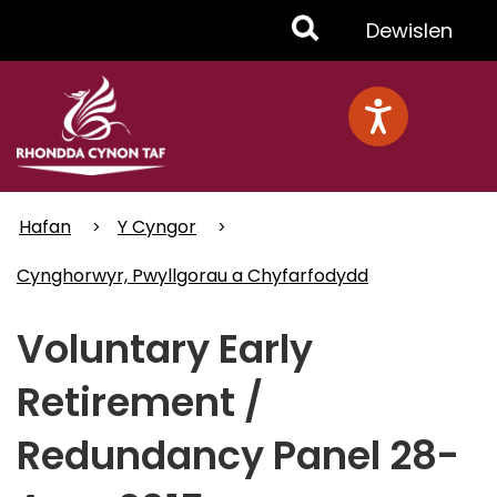
Skip
Toggle
Dewislen
to
main
Menu
content
Hafan
Y Cyngor
Cynghorwyr, Pwyllgorau a Chyfarfodydd
Voluntary Early
Retirement /
Redundancy Panel 28-