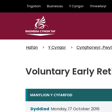
Skip
Trigolion
Busnesau
Y Cyngor
Ymwelwyr
to
main
content
Hafan
Y Cyngor
Cynghorwyr, Pwyl
Voluntary Early Re
MANYLION Y CYFARFOD
Dyddiad
Monday, 17 October 2016