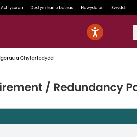
Achlysuron
Dod yn rhan o bethau
Newyddion
Swyddi
S
lgorau a Chyfarfodydd
tirement / Redundancy P