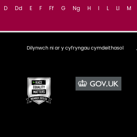
D
Dd
E
F
Ff
G
Ng
H
I
L
Ll
M
Dilynwch ni ar y cyfryngau cymdeithasol