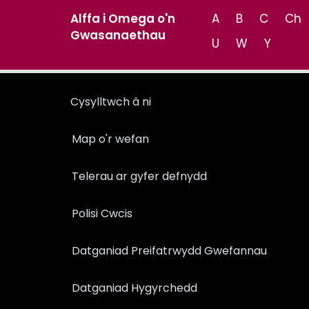
Alffa i Omega o'n
A
B
C
Ch
Gwasanaethau
U
W
Y
Cysylltwch â ni
Map o'r wefan
Telerau ar gyfer defnydd
Polisi Cwcis
Datganiad Preifatrwydd Gwefannau
Datganiad Hygyrchedd