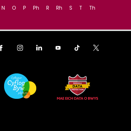
N
O
P
Ph
R
Rh
S
T
Th