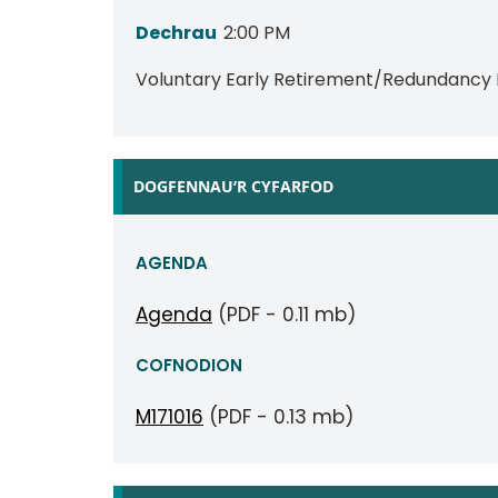
Dechrau
2:00 PM
Voluntary Early Retirement/Redundancy 
DOGFENNAU’R CYFARFOD
AGENDA
Agenda
(PDF - 0.11 mb)
COFNODION
M171016
(PDF - 0.13 mb)