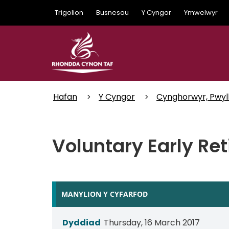
Skip
Trigolion
Busnesau
Y Cyngor
Ymwelwyr
to
main
content
Hafan
Y Cyngor
Cynghorwyr, Pwyl
Voluntary Early Re
MANYLION Y CYFARFOD
Dyddiad
Thursday, 16 March 2017