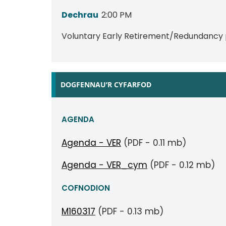
Dechrau
2:00 PM
Voluntary Early Retirement/Redundancy
DOGFENNAU’R CYFARFOD
AGENDA
Agenda - VER
(PDF - 0.11 mb)
Agenda - VER_cym
(PDF - 0.12 mb)
COFNODION
M160317
(PDF - 0.13 mb)