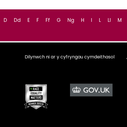
D
Dd
E
F
Ff
G
Ng
H
I
L
Ll
M
Dilynwch ni ar y cyfryngau cymdeithasol