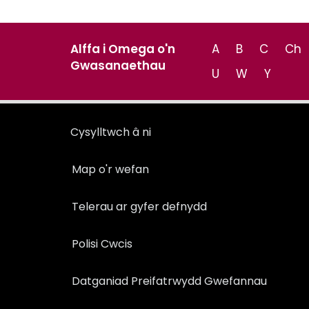
Alffa i Omega o'n
A
B
C
Ch
Gwasanaethau
U
W
Y
Cysylltwch â ni
Map o'r wefan
Telerau ar gyfer defnydd
Polisi Cwcis
Datganiad Preifatrwydd Gwefannau