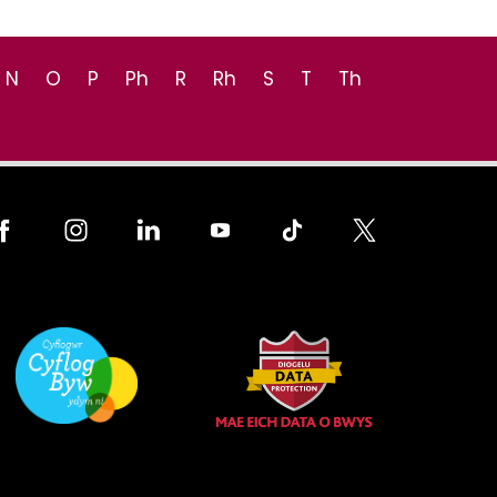
N
O
P
Ph
R
Rh
S
T
Th