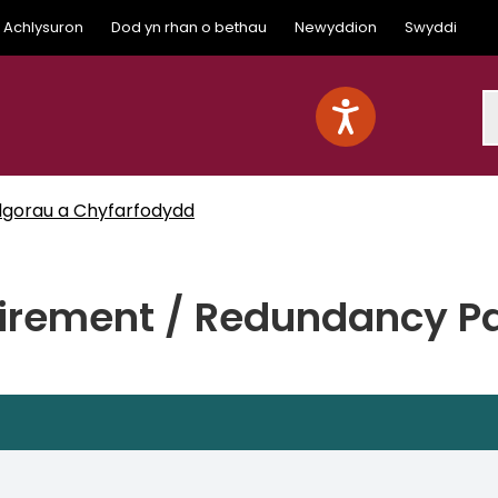
Achlysuron
Dod yn rhan o bethau
Newyddion
Swyddi
S
lgorau a Chyfarfodydd
tirement / Redundancy P