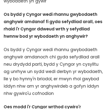
wybodaeth yn gywir
Os bydd y Cyngor wedi rhannu gwybodaeth
anghywir amdanaf fi gyda sefydliad arall, oes
rhaid i'r Cyngor ddweud wrth y sefydliad
hwnnw bod yr wybodaeth yn anghywir?
Os bydd y Cyngor wedi rhannu gwybodaeth
anghywir amdanoch chi gyda sefydliad arall
neu drydydd parti, bydd y Cyngor yn cysylltu
ag unrhyw un sydd wedi derbyn yr wybodaeth,
lle y bo hynny'n briodol, er mwyn rhoi gwybod
iddyn nhw am yr anghywirdeb a gofyn iddyn
nhw gywiro'u cofnodion
Oes modd i'r Cyngor wrthod cywiro'r