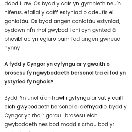
ddod i law. Os bydd y cais yn gymhleth neu'n
niferus, efallai y caiff estyniad o ddeufis ei
ganiatáu. Os bydd angen caniatáu estyniad,
byddwn ni'n rhoi gwybod i chi cyn gynted â
phosibl ac yn egluro pam fod angen gwneud
hynny
A fydd y Cyngor yn cyfyngu ar y gwaith o
brosesu fy ngwybodaeth bersonol tra ei fod yn
ystyried fy nghais?
Bydd. Yn unol â'ch
hawl i gyfyngu ar sut y caiff
eich gwybodaeth bersonol ei defnyddio
, bydd y
Cyngor yn rhoi'r gorau i brosesu eich
gwybodaeth nes bod modd sicrhau bod yr