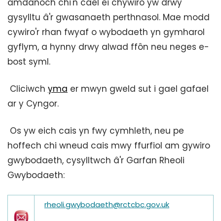
amdanoch chi'n cael ei chywiro yw drwy
gysylltu â'r gwasanaeth perthnasol. Mae modd
cywiro'r rhan fwyaf o wybodaeth yn gymharol
gyflym, a hynny drwy alwad ffôn neu neges e-
bost syml.
Cliciwch
yma
er mwyn gweld sut i gael gafael
ar y Cyngor.
Os yw eich cais yn fwy cymhleth, neu pe
hoffech chi wneud cais mwy ffurfiol am gywiro
gwybodaeth, cysylltwch â'r Garfan Rheoli
Gwybodaeth:
rheoli.gwybodaeth@rctcbc.gov.uk