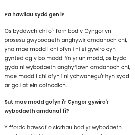
Pa hawliau sydd gen i?
Os byddwch chi o'r farn bod y Cyngor yn
prosesu gwybodaeth anghywir amdanoch chi,
yna mae modd i chi ofyn i ni ei gywiro cyn
gynted ag y bo modd. Yn yr un modd, os bydd
gyda ni wybodaeth anghyflawn amdanoch chi,
mae modd i chi ofyn i ni ychwanegu'r hyn sydd
ar goll at ein cofnodion.
Sut mae modd gofyn i'r Cyngor gywiro'r
wybodaeth amdanaf fi?
Y ffordd hawsaf o sicrhau bod yr wybodaeth