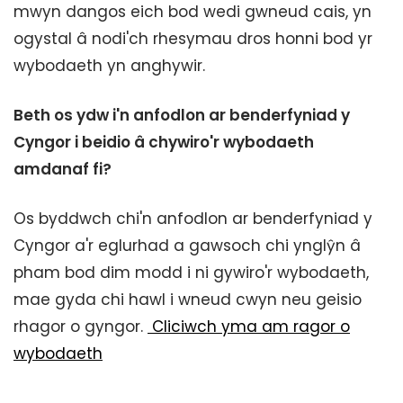
mwyn dangos eich bod wedi gwneud cais, yn
ogystal â nodi'ch rhesymau dros honni bod yr
wybodaeth yn anghywir.
Beth os ydw i'n anfodlon ar benderfyniad y
Cyngor i beidio â chywiro'r wybodaeth
amdanaf fi?
Os byddwch chi'n anfodlon ar benderfyniad y
Cyngor a'r eglurhad a gawsoch chi ynglŷn â
pham bod dim modd i ni gywiro'r wybodaeth,
mae gyda chi hawl i wneud cwyn neu geisio
rhagor o gyngor.
Cliciwch yma am ragor o
wybodaeth