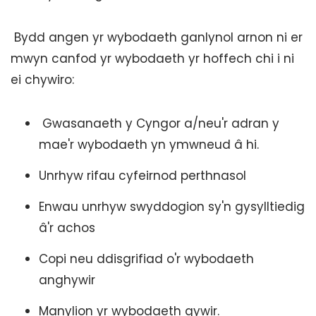
Bydd angen yr wybodaeth ganlynol arnon ni er
mwyn canfod yr wybodaeth yr hoffech chi i ni
ei chywiro:
Gwasanaeth y Cyngor a/neu'r adran y
mae'r wybodaeth yn ymwneud â hi.
Unrhyw rifau cyfeirnod perthnasol
Enwau unrhyw swyddogion sy'n gysylltiedig
â'r achos
Copi neu ddisgrifiad o'r wybodaeth
anghywir
Manylion yr wybodaeth gywir.