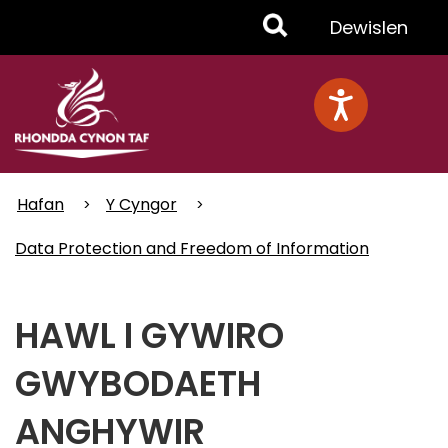
Skip
Toggle
Dewislen
to
main
Menu
content
Hafan
Y Cyngor
Data Protection and Freedom of Information
HAWL I GYWIRO
GWYBODAETH
ANGHYWIR