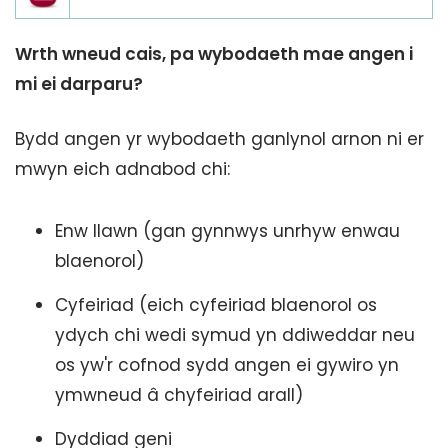
Wrth wneud cais, pa wybodaeth mae angen i
mi ei darparu?
Bydd angen yr wybodaeth ganlynol arnon ni er
mwyn eich adnabod chi:
Enw llawn (gan gynnwys unrhyw enwau
blaenorol)
Cyfeiriad (eich cyfeiriad blaenorol os
ydych chi wedi symud yn ddiweddar neu
os yw'r cofnod sydd angen ei gywiro yn
ymwneud â chyfeiriad arall)
Dyddiad geni