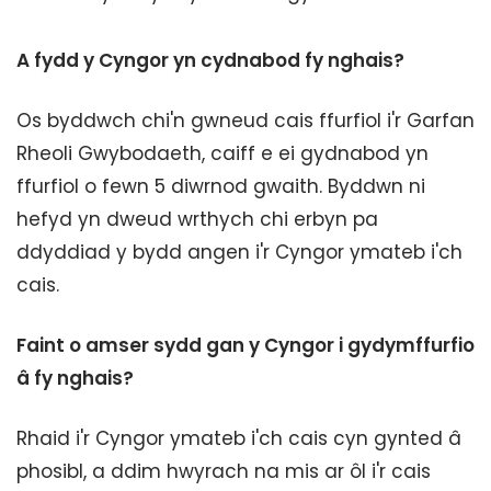
A fydd y Cyngor yn cydnabod fy nghais?
Os byddwch chi'n gwneud cais ffurfiol i'r Garfan
Rheoli Gwybodaeth, caiff e ei gydnabod yn
ffurfiol o fewn 5 diwrnod gwaith. Byddwn ni
hefyd yn dweud wrthych chi erbyn pa
ddyddiad y bydd angen i'r Cyngor ymateb i'ch
cais.
Faint o amser sydd gan y Cyngor i gydymffurfio
â fy nghais?
Rhaid i'r Cyngor ymateb i'ch cais cyn gynted â
phosibl, a ddim hwyrach na mis ar ôl i'r cais