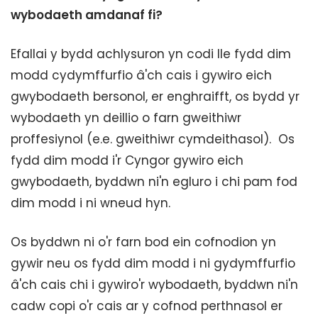
wybodaeth amdanaf fi?
Efallai y bydd achlysuron yn codi lle fydd dim
modd cydymffurfio â'ch cais i gywiro eich
gwybodaeth bersonol, er enghraifft, os bydd yr
wybodaeth yn deillio o farn gweithiwr
proffesiynol (e.e. gweithiwr cymdeithasol). Os
fydd dim modd i'r Cyngor gywiro eich
gwybodaeth, byddwn ni'n egluro i chi pam fod
dim modd i ni wneud hyn.
Os byddwn ni o'r farn bod ein cofnodion yn
gywir neu os fydd dim modd i ni gydymffurfio
â'ch cais chi i gywiro'r wybodaeth, byddwn ni'n
cadw copi o'r cais ar y cofnod perthnasol er