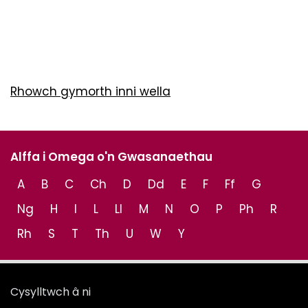
Rhowch gymorth inni wella
Alffa i Omega o'n Gwasanaethau
A
B
C
Ch
D
Dd
E
F
Ff
G
Ng
H
I
L
Ll
M
N
O
P
Ph
R
Rh
S
T
Th
U
W
Y
Cysylltwch â ni