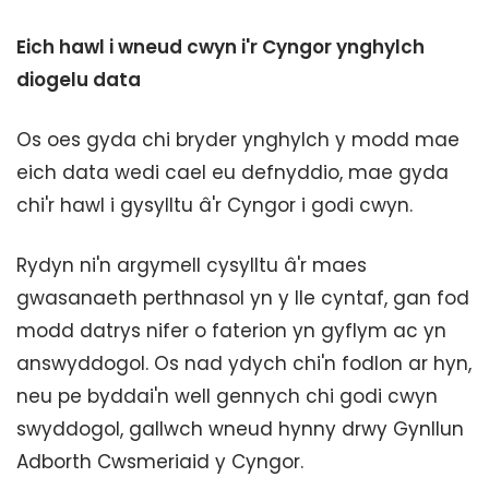
Eich hawl i wneud cwyn i'r Cyngor ynghylch
diogelu data
Os oes gyda chi bryder ynghylch y modd mae
eich data wedi cael eu defnyddio, mae gyda
chi'r hawl i gysylltu â'r Cyngor i godi cwyn.
Rydyn ni'n argymell cysylltu â'r maes
gwasanaeth perthnasol yn y lle cyntaf, gan fod
modd datrys nifer o faterion yn gyflym ac yn
answyddogol. Os nad ydych chi'n fodlon ar hyn,
neu pe byddai'n well gennych chi godi cwyn
swyddogol, gallwch wneud hynny drwy Gynllun
Adborth Cwsmeriaid y Cyngor.