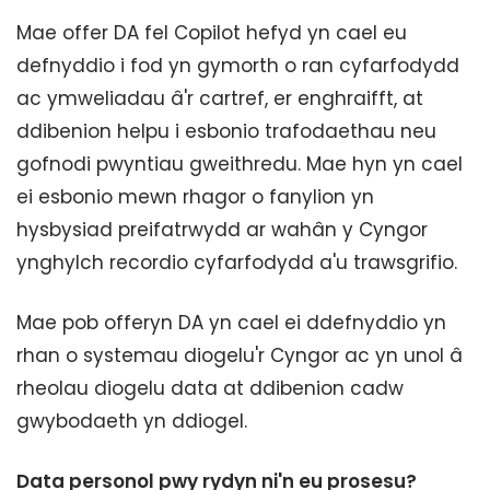
Mae offer DA fel Copilot hefyd yn cael eu
defnyddio i fod yn gymorth o ran cyfarfodydd
ac ymweliadau â'r cartref, er enghraifft, at
ddibenion helpu i esbonio trafodaethau neu
gofnodi pwyntiau gweithredu. Mae hyn yn cael
ei esbonio mewn rhagor o fanylion yn
hysbysiad preifatrwydd ar wahân y Cyngor
ynghylch recordio cyfarfodydd a'u trawsgrifio.
Mae pob offeryn DA yn cael ei ddefnyddio yn
rhan o systemau diogelu'r Cyngor ac yn unol â
rheolau diogelu data at ddibenion cadw
gwybodaeth yn ddiogel.
Data personol pwy rydyn ni'n eu prosesu?