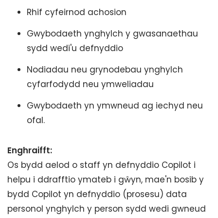
Rhif cyfeirnod achosion
Gwybodaeth ynghylch y gwasanaethau
sydd wedi'u defnyddio
Nodiadau neu grynodebau ynghylch
cyfarfodydd neu ymweliadau
Gwybodaeth yn ymwneud ag iechyd neu
ofal.
Enghraifft:
Os bydd aelod o staff yn defnyddio Copilot i
helpu i ddrafftio ymateb i gŵyn, mae'n bosib y
bydd Copilot yn defnyddio (prosesu) data
personol ynghylch y person sydd wedi gwneud