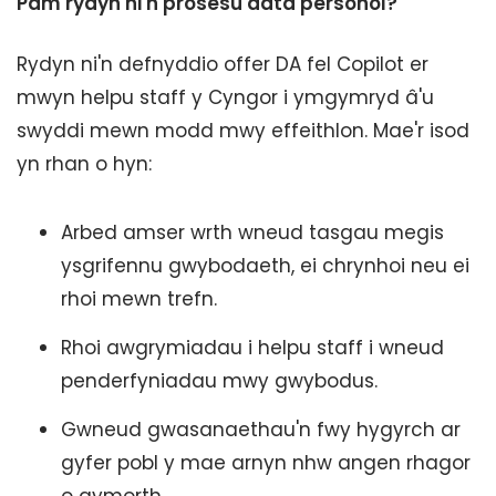
Pam rydyn ni'n prosesu data personol?
Rydyn ni'n defnyddio offer DA fel Copilot er
mwyn helpu staff y Cyngor i ymgymryd â'u
swyddi mewn modd mwy effeithlon. Mae'r isod
yn rhan o hyn:
Arbed amser wrth wneud tasgau megis
ysgrifennu gwybodaeth, ei chrynhoi neu ei
rhoi mewn trefn.
Rhoi awgrymiadau i helpu staff i wneud
penderfyniadau mwy gwybodus.
Gwneud gwasanaethau'n fwy hygyrch ar
gyfer pobl y mae arnyn nhw angen rhagor