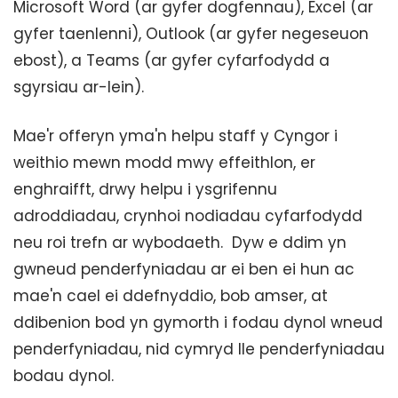
Microsoft Word (ar gyfer dogfennau), Excel (ar
gyfer taenlenni), Outlook (ar gyfer negeseuon
ebost), a Teams (ar gyfer cyfarfodydd a
sgyrsiau ar-lein).
Mae'r offeryn yma'n helpu staff y Cyngor i
weithio mewn modd mwy effeithlon, er
enghraifft, drwy helpu i ysgrifennu
adroddiadau, crynhoi nodiadau cyfarfodydd
neu roi trefn ar wybodaeth. Dyw e ddim yn
gwneud penderfyniadau ar ei ben ei hun ac
mae'n cael ei ddefnyddio, bob amser, at
ddibenion bod yn gymorth i fodau dynol wneud
penderfyniadau, nid cymryd lle penderfyniadau
bodau dynol.