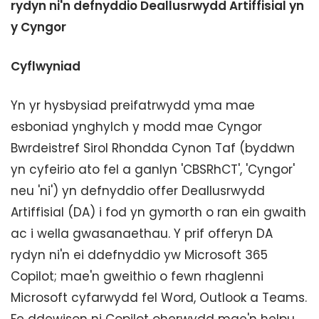
rydyn ni'n defnyddio Deallusrwydd Artiffisial yn
y Cyngor
Cyflwyniad
Yn yr hysbysiad preifatrwydd yma mae
esboniad ynghylch y modd mae Cyngor
Bwrdeistref Sirol Rhondda Cynon Taf (byddwn
yn cyfeirio ato fel a ganlyn 'CBSRhCT', 'Cyngor'
neu 'ni') yn defnyddio offer Deallusrwydd
Artiffisial (DA) i fod yn gymorth o ran ein gwaith
ac i wella gwasanaethau. Y prif offeryn DA
rydyn ni'n ei ddefnyddio yw Microsoft 365
Copilot; mae'n gweithio o fewn rhaglenni
Microsoft cyfarwydd fel Word, Outlook a Teams.