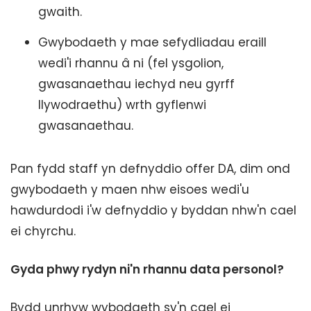
gwaith.
Gwybodaeth y mae sefydliadau eraill
wedi'i rhannu â ni (fel ysgolion,
gwasanaethau iechyd neu gyrff
llywodraethu) wrth gyflenwi
gwasanaethau.
Pan fydd staff yn defnyddio offer DA, dim ond
gwybodaeth y maen nhw eisoes wedi'u
hawdurdodi i'w defnyddio y byddan nhw'n cael
ei chyrchu.
Gyda phwy rydyn ni'n rhannu data personol?
Bydd unrhyw wybodaeth sy'n cael ei