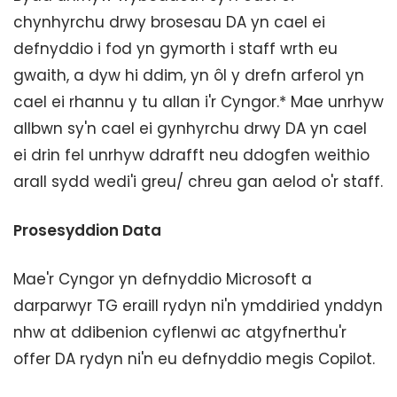
chynhyrchu drwy brosesau DA yn cael ei
defnyddio i fod yn gymorth i staff wrth eu
gwaith, a dyw hi ddim, yn ôl y drefn arferol yn
cael ei rhannu y tu allan i'r Cyngor.* Mae unrhyw
allbwn sy'n cael ei gynhyrchu drwy DA yn cael
ei drin fel unrhyw ddrafft neu ddogfen weithio
arall sydd wedi'i greu/ chreu gan aelod o'r staff.
Prosesyddion Data
Mae'r Cyngor yn defnyddio Microsoft a
darparwyr TG eraill rydyn ni'n ymddiried ynddyn
nhw at ddibenion cyflenwi ac atgyfnerthu'r
offer DA rydyn ni'n eu defnyddio megis Copilot.