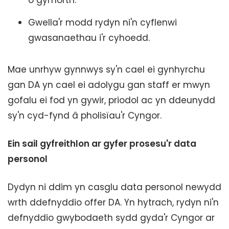
o gymorth.
Gwella'r modd rydyn ni'n cyflenwi
gwasanaethau i'r cyhoedd.
Mae unrhyw gynnwys sy'n cael ei gynhyrchu
gan DA yn cael ei adolygu gan staff er mwyn
gofalu ei fod yn gywir, priodol ac yn ddeunydd
sy'n cyd-fynd â pholisïau'r Cyngor.
Ein sail gyfreithlon ar gyfer prosesu'r data
personol
Dydyn ni ddim yn casglu data personol newydd
wrth ddefnyddio offer DA. Yn hytrach, rydyn ni'n
defnyddio gwybodaeth sydd gyda'r Cyngor ar