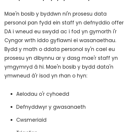
Mae'n bosib y byddwn ni'n prosesu data
personol pan fydd ein staff yn defnyddio offer
DA i wneud eu swydd ac i fod yn gymorth i'r
Cyngor wrth iddo gyflawni ei wasanaethau.
Bydd y math o ddata personol sy'n cael eu
prosesu yn dibynnu ar y dasg mae'r staff yn
ymgymryd â hi. Mae'n bosib y bydd data'n
ymwneud â'r isod yn rhan o hyn:
Aelodau o'r cyhoedd
Defnyddwyr y gwasanaeth
Cwsmeriaid