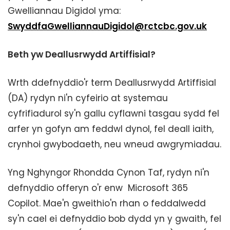
Gwelliannau Digidol yma:
SwyddfaGwelliannauDigidol@rctcbc.gov.uk
Beth yw Deallusrwydd Artiffisial?
Wrth ddefnyddio'r term Deallusrwydd Artiffisial
(DA) rydyn ni'n cyfeirio at systemau
cyfrifiadurol sy'n gallu cyflawni tasgau sydd fel
arfer yn gofyn am feddwl dynol, fel deall iaith,
crynhoi gwybodaeth, neu wneud awgrymiadau.
Yng Nghyngor Rhondda Cynon Taf, rydyn ni'n
defnyddio offeryn o'r enw Microsoft 365
Copilot. Mae'n gweithio'n rhan o feddalwedd
sy'n cael ei defnyddio bob dydd yn y gwaith, fel