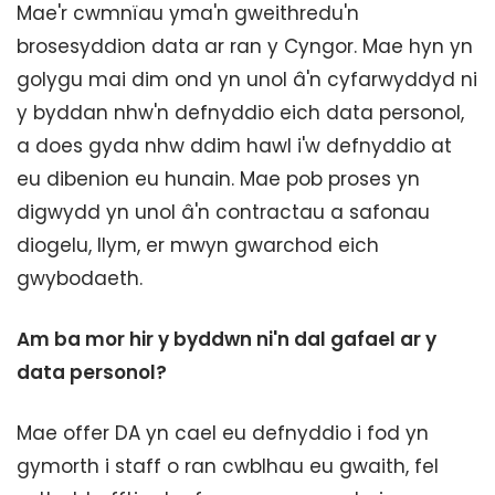
Mae'r cwmnïau yma'n gweithredu'n
brosesyddion data ar ran y Cyngor. Mae hyn yn
golygu mai dim ond yn unol â'n cyfarwyddyd ni
y byddan nhw'n defnyddio eich data personol,
a does gyda nhw ddim hawl i'w defnyddio at
eu dibenion eu hunain. Mae pob proses yn
digwydd yn unol â'n contractau a safonau
diogelu, llym, er mwyn gwarchod eich
gwybodaeth.
Am ba mor hir y byddwn ni'n dal gafael ar y
data personol?
Mae offer DA yn cael eu defnyddio i fod yn
gymorth i staff o ran cwblhau eu gwaith, fel