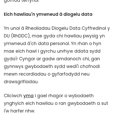
gofnod terfynol.
Eich hawliau'n ymwneud â diogelu data
Yn unol â Rheoliadau Diogelu Data Cyffredinol y
DU (RhDDC), mae gyda chi hawliau pwysig yn
ymwneud â'ch data personol. Yn rhan o hyn
mae eich hawl i gyrchu unrhyw ddata sydd
gyda'r Cyngor ar gadw amdanoch chi, gan
gynnwys gwybodaeth sydd wedi'i chofnodi
mewn recordiadau o gyfarfodydd neu
drawsgrifiadau.
Cliciwch
yma
i gael rhagor o wybodaeth
ynghylch eich hawliau o ran gwybodaeth a sut
i'w harfer nhw.