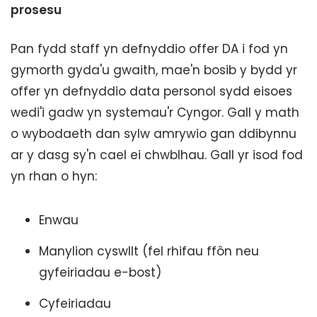
prosesu
Pan fydd staff yn defnyddio offer DA i fod yn
gymorth gyda'u gwaith, mae'n bosib y bydd yr
offer yn defnyddio data personol sydd eisoes
wedi'i gadw yn systemau'r Cyngor. Gall y math
o wybodaeth dan sylw amrywio gan ddibynnu
ar y dasg sy'n cael ei chwblhau. Gall yr isod fod
yn rhan o hyn:
Enwau
Manylion cyswllt (fel rhifau ffôn neu
gyfeiriadau e-bost)
Cyfeiriadau