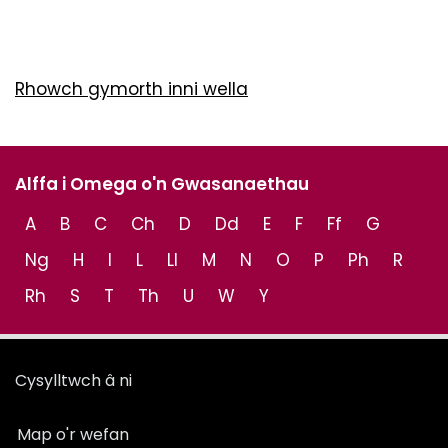
Rhowch gymorth inni wella
Alffa i Omega o'n Gwasanaethau
A
B
C
Ch
D
Dd
E
F
Ff
G
Ng
H
I
L
Ll
M
N
O
P
Ph
R
Rh
S
T
Th
U
W
Y
Cysylltwch â ni
Map o'r wefan