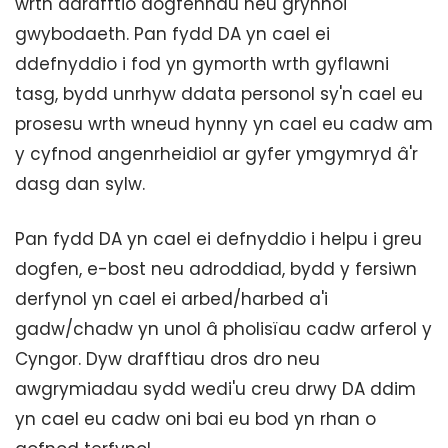
wrth ddrafftio dogfennau neu grynhoi
gwybodaeth. Pan fydd DA yn cael ei
ddefnyddio i fod yn gymorth wrth gyflawni
tasg, bydd unrhyw ddata personol sy'n cael eu
prosesu wrth wneud hynny yn cael eu cadw am
y cyfnod angenrheidiol ar gyfer ymgymryd â'r
dasg dan sylw.
Pan fydd DA yn cael ei defnyddio i helpu i greu
dogfen, e-bost neu adroddiad, bydd y fersiwn
derfynol yn cael ei arbed/harbed a'i
gadw/chadw yn unol â pholisïau cadw arferol y
Cyngor. Dyw drafftiau dros dro neu
awgrymiadau sydd wedi'u creu drwy DA ddim
yn cael eu cadw oni bai eu bod yn rhan o