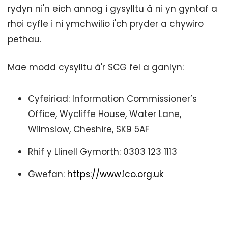
rydyn ni'n eich annog i gysylltu â ni yn gyntaf a
rhoi cyfle i ni ymchwilio i'ch pryder a chywiro
pethau.
Mae modd cysylltu â'r SCG fel a ganlyn:
Cyfeiriad: Information Commissioner’s
Office, Wycliffe House, Water Lane,
Wilmslow, Cheshire, SK9 5AF
Rhif y Llinell Gymorth: 0303 123 1113
Gwefan:
https://www.ico.org.uk