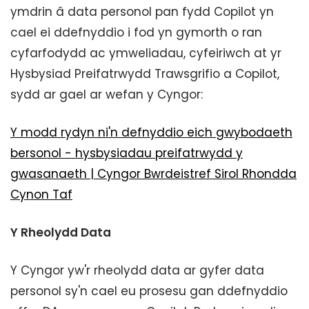
ymdrin â data personol pan fydd Copilot yn
cael ei ddefnyddio i fod yn gymorth o ran
cyfarfodydd ac ymweliadau, cyfeiriwch at yr
Hysbysiad Preifatrwydd Trawsgrifio a Copilot,
sydd ar gael ar wefan y Cyngor:
Y modd rydyn ni'n defnyddio eich gwybodaeth
bersonol - hysbysiadau preifatrwydd y
gwasanaeth | Cyngor Bwrdeistref Sirol Rhondda
Cynon Taf
Y Rheolydd Data
Y Cyngor yw'r rheolydd data ar gyfer data
personol sy'n cael eu prosesu gan ddefnyddio