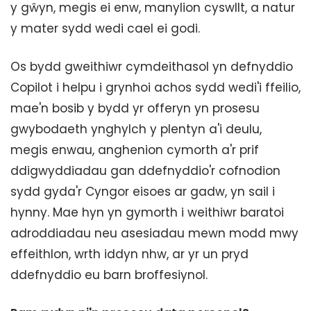
y gŵyn, megis ei enw, manylion cyswllt, a natur
y mater sydd wedi cael ei godi.
Os bydd gweithiwr cymdeithasol yn defnyddio
Copilot i helpu i grynhoi achos sydd wedi'i ffeilio,
mae'n bosib y bydd yr offeryn yn prosesu
gwybodaeth ynghylch y plentyn a'i deulu,
megis enwau, anghenion cymorth a'r prif
ddigwyddiadau gan ddefnyddio'r cofnodion
sydd gyda'r Cyngor eisoes ar gadw, yn sail i
hynny. Mae hyn yn gymorth i weithiwr baratoi
adroddiadau neu asesiadau mewn modd mwy
effeithlon, wrth iddyn nhw, ar yr un pryd
ddefnyddio eu barn broffesiynol.