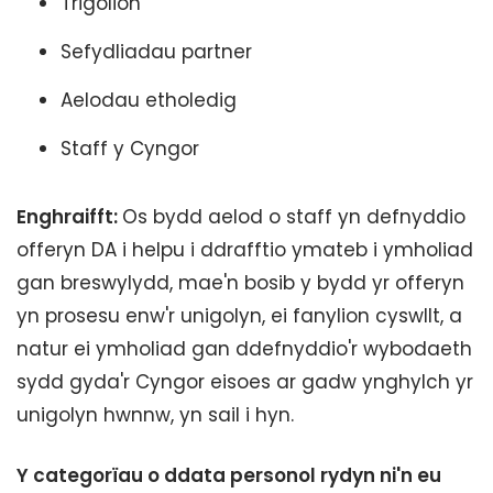
Trigolion
Sefydliadau partner
Aelodau etholedig
Staff y Cyngor
Enghraifft:
Os bydd aelod o staff yn defnyddio
offeryn DA i helpu i ddrafftio ymateb i ymholiad
gan breswylydd, mae'n bosib y bydd yr offeryn
yn prosesu enw'r unigolyn, ei fanylion cyswllt, a
natur ei ymholiad gan ddefnyddio'r wybodaeth
sydd gyda'r Cyngor eisoes ar gadw ynghylch yr
unigolyn hwnnw, yn sail i hyn.
Y categorïau o ddata personol rydyn ni'n eu