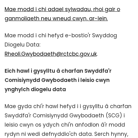
Mae modd i chi adael sylwadau, rhoi gair o
ganmoliaeth neu wneud cwyn, ar-lein.
Mae modd i chi hefyd e-bostio'r Swyddog
Diogelu Data:
Rheoli.Gwybodaeth@rctcbc.gov.uk
.
Eich hawl i gysylltu â charfan Swyddfa'r
Comisiynydd Gwybodaeth i leisio cwyn
ynghylch diogelu data
Mae gyda chi'r hawl hefyd i i gysylltu â charfan
Swyddfa'r Comisiynydd Gwybodaeth (SCG) i
leisio cwyn os ydych chi'n anfodlon â'r modd
rydyn ni wedi defnyddio'ch data. Serch hynny,