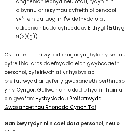
anghenion iechyd neu ofal), rydyn ni'n
dibynnu ar resymau cyfreithiol penodol
sy'n ein galluogi ni i'w defnyddio at
ddibenion budd cyhoeddus Erthygl (Erthygl
9(2)(g))
Os hoffech chi wybod rhagor ynghylch y seiliau
cyfreithiol dros ddefnyddio eich gwybodaeth
bersonol, cyfeiriwch at yr hysbysiad
preifatrwydd ar gyfer y gwasanaeth perthnasol
yn y Cyngor. Gallwch chi ddod o hyd i'r rhain ar
ein gwefan:
Hysbysiadau Preifatrwydd
Gwasanaethau Rhondda Cynon Taf
.
Gan bwy rydyn ni'n cael data personol, neu o