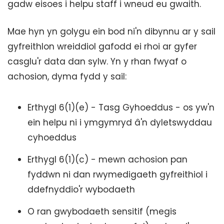
gadw eisoes i helpu staff i wneud eu gwaith.
Mae hyn yn golygu ein bod ni'n dibynnu ar y sail
gyfreithlon wreiddiol gafodd ei rhoi ar gyfer
casglu'r data dan sylw. Yn y rhan fwyaf o
achosion, dyma fydd y sail:
Erthygl 6(1)(e) - Tasg Gyhoeddus - os yw'n
ein helpu ni i ymgymryd â'n dyletswyddau
cyhoeddus
Erthygl 6(1)(c) - mewn achosion pan
fyddwn ni dan rwymedigaeth gyfreithiol i
ddefnyddio'r wybodaeth
O ran gwybodaeth sensitif (megis