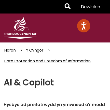
Skip
Toggle
Dewislen
to
main
Menu
content
Hafan
Y Cyngor
Data Protection and Freedom of Information
AI & Copilot
Hysbysiad preifatrwydd yn ymwneud â'r modd