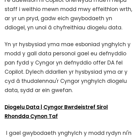
Fe ddewison ni Copilot oherwydd mae'n helpu
staff i weithio mewn modd mwy effeithlon wrth,
ar yr un pryd, gadw eich gwybodaeth yn
ddiogel, yn unol â chyfreithiau diogelu data.
Yn yr hysbysiad yma mae esboniad ynghylch y
modd y gall data personol gael eu defnyddio
pan fydd y Cyngor yn defnyddio offer DA fel
Copilot. Dylech ddarllen yr hysbysiad yma ar y
cyd â thudalennau'r Cyngor ynghylch diogelu
data, sydd ar ein gwefan.
Diogelu Data | Cyngor Bwrdeistref Sirol
Rhondda Cynon Taf
I gael gwybodaeth ynghylch y modd rydyn ni'n