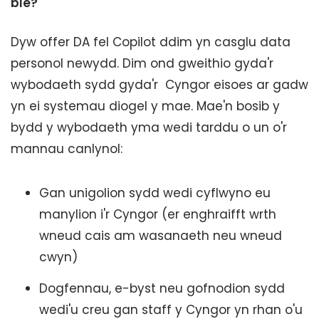
ble?
Dyw offer DA fel Copilot ddim yn casglu data
personol newydd. Dim ond gweithio gyda'r
wybodaeth sydd gyda'r Cyngor eisoes ar gadw
yn ei systemau diogel y mae. Mae'n bosib y
bydd y wybodaeth yma wedi tarddu o un o'r
mannau canlynol:
Gan unigolion sydd wedi cyflwyno eu
manylion i'r Cyngor (er enghraifft wrth
wneud cais am wasanaeth neu wneud
cwyn)
Dogfennau, e-byst neu gofnodion sydd
wedi'u creu gan staff y Cyngor yn rhan o'u