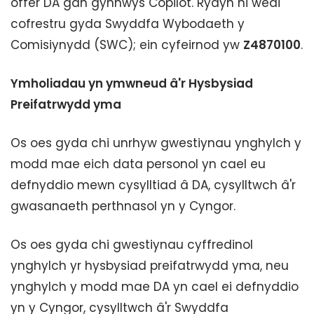
offer DA gan gynnwys Copilot. Rydyn ni wedi
cofrestru gyda Swyddfa Wybodaeth y
Comisiynydd (SWC); ein cyfeirnod yw
Z4870100
.
Ymholiadau yn ymwneud â'r Hysbysiad
Preifatrwydd yma
Os oes gyda chi unrhyw gwestiynau ynghylch y
modd mae eich data personol yn cael eu
defnyddio mewn cysylltiad â DA, cysylltwch â'r
gwasanaeth perthnasol yn y Cyngor.
Os oes gyda chi gwestiynau cyffredinol
ynghylch yr hysbysiad preifatrwydd yma, neu
ynghylch y modd mae DA yn cael ei defnyddio
yn y Cyngor, cysylltwch â'r Swyddfa