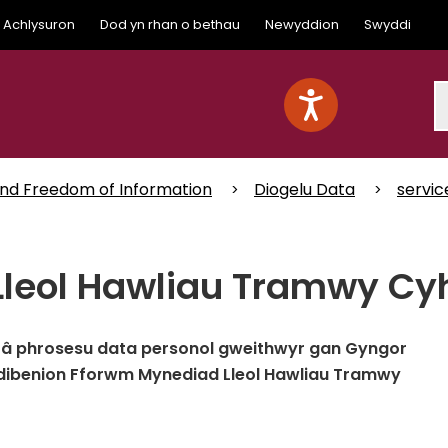
Achlysuron
Dod yn rhan o bethau
Newyddion
Swyddi
S
and Freedom of Information
Diogelu Data
servic
Lleol Hawliau Tramwy C
â phrosesu data personol gweithwyr gan Gyngor
ddibenion Fforwm Mynediad Lleol Hawliau Tramwy