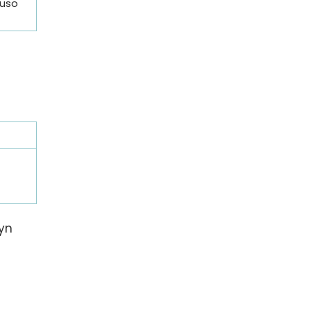
luso
yn