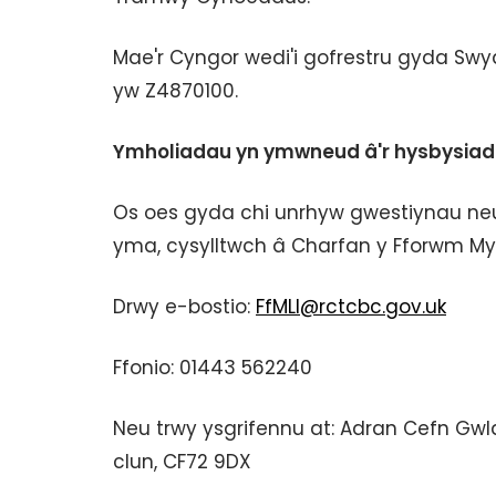
Mae'r Cyngor wedi'i gofrestru gyda Swy
yw Z4870100.
Ymholiadau yn ymwneud â'r hysbysiad
Os oes gyda chi unrhyw gwestiynau ne
yma, cysylltwch â Charfan y Fforwm Myn
Drwy e-bostio:
FfMLl@rctcbc.gov.uk
Ffonio: 01443 562240
Neu trwy ysgrifennu at: Adran Cefn Gwl
clun, CF72 9DX