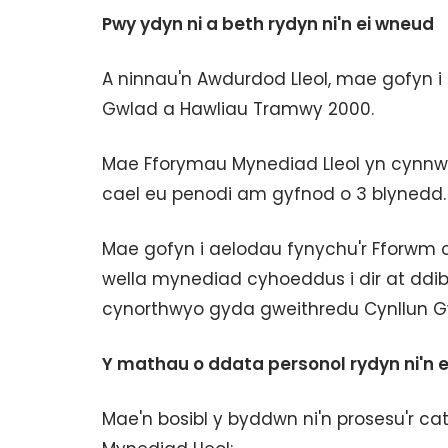
Pwy ydyn ni a beth rydyn ni'n ei wneud
A ninnau'n Awdurdod Lleol, mae gofyn i
Gwlad a Hawliau Tramwy 2000.
Mae Fforymau Mynediad Lleol yn cynnwy
cael eu penodi am gyfnod o 3 blynedd.
Mae gofyn i aelodau fynychu'r Fforwm o
wella mynediad cyhoeddus i dir at ddi
cynorthwyo gyda gweithredu Cynllun G
Y mathau o ddata personol rydyn ni'n 
Mae'n bosibl y byddwn ni'n prosesu'r c