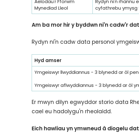
Aelodau'r Fforwm
Rydyn ni'n rhannu 
Mynediad Lleol
cyfathrebu ymysg 
Am ba mor hir y byddwn ni'n cadw'r da
Rydyn ni'n cadw data personol ymgeisw
Hyd amser
Ymgeiswyr llwyddiannus - 3 blynedd ar ôl pen
Ymgeiswyr aflwyddiannus - 3 blynedd ar ôl y
Er mwyn dilyn egwyddor storio data Rhe
cael eu hadolygu'n rheolaidd.
Eich hawliau yn ymwneud â diogelu da