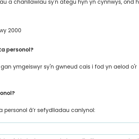
dau a chanllawiau sy'n ategu hyn yn cynnwys, ond h
wy 2000
ta personol?
 gan ymgeiswyr sy'n gwneud cais i fod yn aelod o'r
sonol?
a personol â’r sefydliadau canlynol: