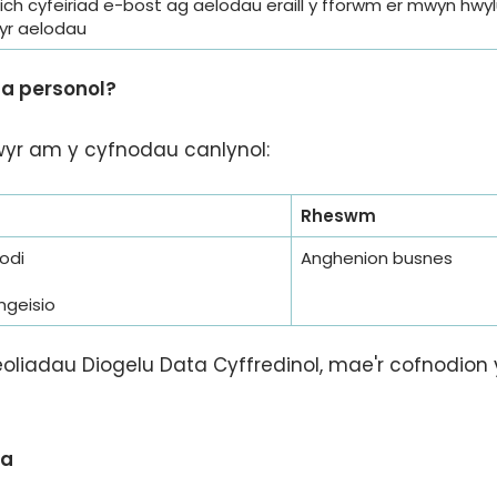
eich cyfeiriad e-bost ag aelodau eraill y fforwm er mwyn hwy
yr aelodau
ta personol?
yr am y cyfnodau canlynol:
Rheswm
odi
Anghenion busnes
mgeisio
oliadau Diogelu Data Cyffredinol, mae'r cofnodion 
ta