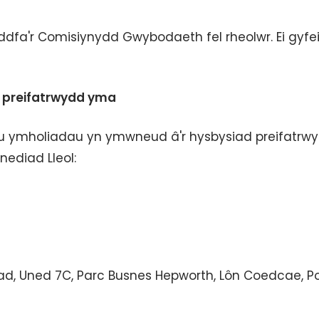
ddfa'r Comisiynydd Gwybodaeth fel rheolwr. Ei gyfe
 preifatrwydd yma
u ymholiadau yn ymwneud â'r hysbysiad preifatrw
ediad Lleol:
ad, Uned 7C, Parc Busnes Hepworth, Lôn Coedcae, P