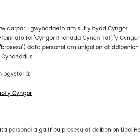
 yw darparu gwybodaeth am sut y bydd Cyngor
eirir ato fel 'Cyngor Rhondda Cynon Taf', 'y Cyngor'
u 'brosesu') data personol am unigolion at ddibenion
y Cyhoeddus.
 ogystal â:
hol y Cyngor
ata personol a gaiff eu prosesu at ddibenion Lleol H