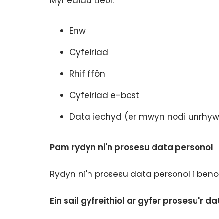
Mynediad Lleol:
Enw
Cyfeiriad
Rhif ffôn
Cyfeiriad e-bost
Data iechyd (er mwyn nodi unrhy
Pam rydyn ni'n prosesu data personol
Rydyn ni'n prosesu data personol i beno
Ein sail gyfreithiol ar gyfer prosesu'r d