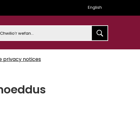
English
earch
e privacy notices
yhoeddus