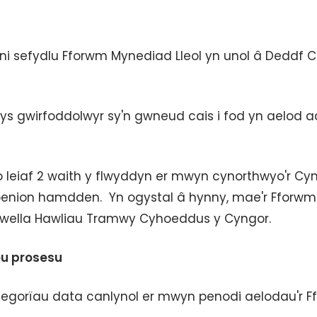
 ni sefydlu Fforwm Mynediad Lleol yn unol â Deddf 
s gwirfoddolwyr sy'n gwneud cais i fod yn aelod ac
 leiaf 2 waith y flwyddyn er mwyn cynorthwyo'r Cyn
benion hamdden. Yn ogystal â hynny, mae'r Fforwm
wella Hawliau Tramwy Cyhoeddus y Cyngor.
eu prosesu
ategorïau data canlynol er mwyn penodi aelodau'r 