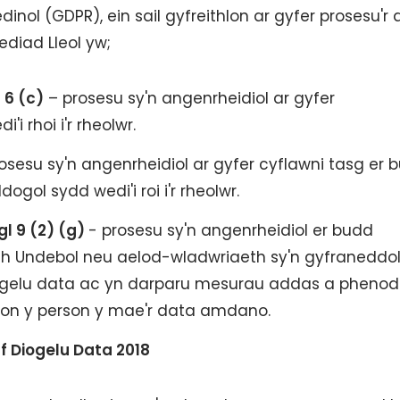
nol (GDPR), ein sail gyfreithlon ar gyfer prosesu'r
diad Lleol yw;
 6 (c)
– prosesu sy'n angenrheidiol ar gyfer
i rhoi i'r rheolwr.
osesu sy'n angenrheidiol ar gyfer cyflawni tasg er 
ol sydd wedi'i roi i'r rheolwr.
gl 9 (2) (g)
- prosesu sy'n angenrheidiol er budd
ith Undebol neu aelod-wladwriaeth sy'n gyfraneddol 
ogelu data ac yn darparu mesurau addas a phenodo
ion y person y mae'r data amdano.
df Diogelu Data 2018