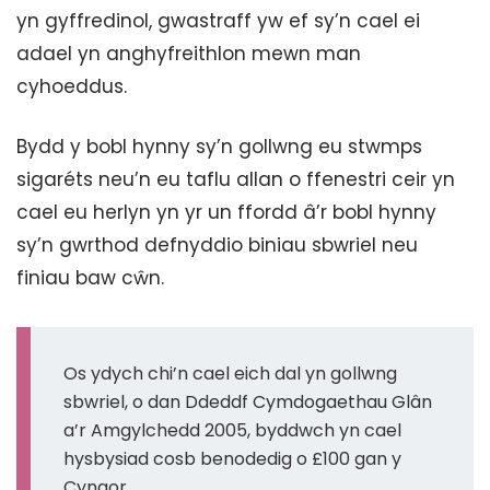
yn gyffredinol, gwastraff yw ef sy’n cael ei
adael yn anghyfreithlon mewn man
cyhoeddus.
Bydd y bobl hynny sy’n gollwng eu stwmps
sigaréts neu’n eu taflu allan o ffenestri ceir yn
cael eu herlyn yn yr un ffordd â’r bobl hynny
sy’n gwrthod defnyddio biniau sbwriel neu
finiau baw cŵn.
Os ydych chi’n cael eich dal yn gollwng
sbwriel, o dan Ddeddf Cymdogaethau Glân
a’r Amgylchedd 2005, byddwch yn cael
hysbysiad cosb benodedig o £100 gan y
Cyngor.