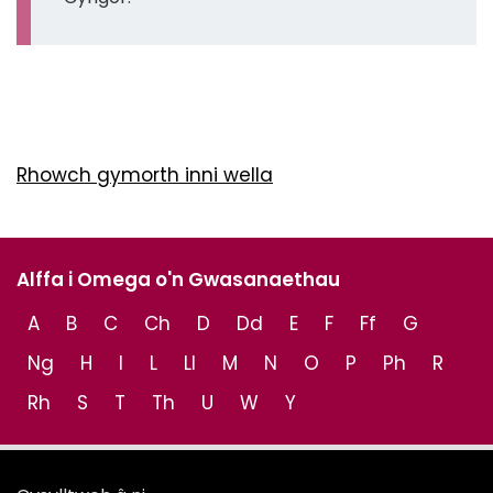
Rhowch gymorth inni wella
Alffa i Omega o'n Gwasanaethau
A
B
C
Ch
D
Dd
E
F
Ff
G
Ng
H
I
L
Ll
M
N
O
P
Ph
R
Rh
S
T
Th
U
W
Y