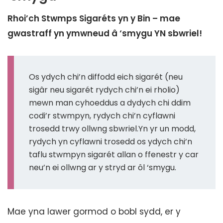
Rhoi’ch Stwmps Sigaréts yn y Bin – mae
gwastraff yn ymwneud â ‘smygu YN sbwriel!
Os ydych chi’n diffodd eich sigarét (neu
sigâr neu sigarét rydych chi’n ei rholio)
mewn man cyhoeddus a dydych chi ddim
codi’r stwmpyn, rydych chi’n cyflawni
trosedd trwy ollwng sbwriel.Yn yr un modd,
rydych yn cyflawni trosedd os ydych chi’n
taflu stwmpyn sigarét allan o ffenestr y car
neu’n ei ollwng ar y stryd ar ôl ‘smygu.
Mae yna lawer gormod o bobl sydd, er y