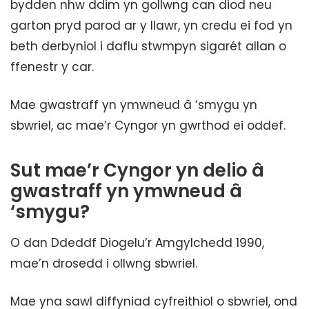
bydden nhw ddim yn gollwng can diod neu
garton pryd parod ar y llawr, yn credu ei fod yn
beth derbyniol i daflu stwmpyn sigarét allan o
ffenestr y car.
Mae gwastraff yn ymwneud â ‘smygu yn
sbwriel, ac mae’r Cyngor yn gwrthod ei oddef.
Sut mae’r Cyngor yn delio â
gwastraff yn ymwneud â
‘smygu?
O dan Ddeddf Diogelu’r Amgylchedd 1990,
mae’n drosedd i ollwng sbwriel.
Mae yna sawl diffyniad cyfreithiol o sbwriel, ond