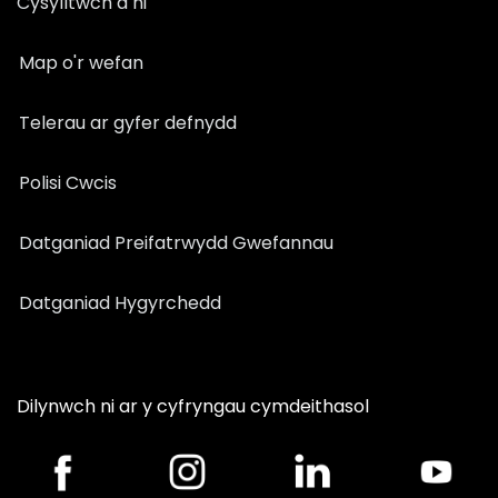
Cysylltwch â ni
Map o'r wefan
Telerau ar gyfer defnydd
Polisi Cwcis
Datganiad Preifatrwydd Gwefannau
Datganiad Hygyrchedd
Dilynwch ni ar y cyfryngau cymdeithasol