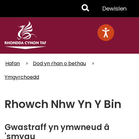
Skip
Toggle
Dewislen
to
main
Menu
content
Hafan
Dod yn rhan o bethau
Ymgyrchoedd
Rhowch Nhw Yn Y Bin
Gwastraff yn ymwneud â
'smygu