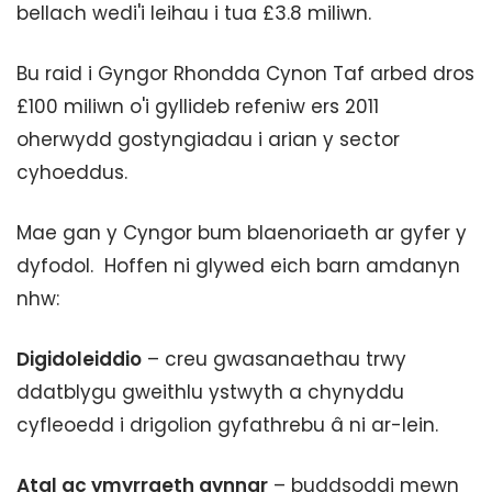
bellach wedi'i leihau i tua £3.8 miliwn.
Bu raid i Gyngor Rhondda Cynon Taf arbed dros
£100 miliwn o'i gyllideb refeniw ers 2011
oherwydd gostyngiadau i arian y sector
cyhoeddus.
Mae gan y Cyngor bum blaenoriaeth ar gyfer y
dyfodol. Hoffen ni glywed eich barn amdanyn
nhw:
Digidoleiddio
– creu gwasanaethau trwy
ddatblygu gweithlu ystwyth a chynyddu
cyfleoedd i drigolion gyfathrebu â ni ar-lein.
Atal ac ymyrraeth gynnar
– buddsoddi mewn