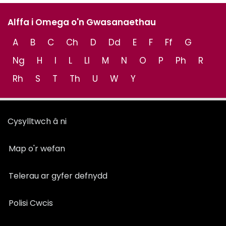
Alffa i Omega o'n Gwasanaethau
A
B
C
Ch
D
Dd
E
F
Ff
G
Ng
H
I
L
Ll
M
N
O
P
Ph
R
Rh
S
T
Th
U
W
Y
Cysylltwch â ni
Map o'r wefan
Telerau ar gyfer defnydd
Polisi Cwcis