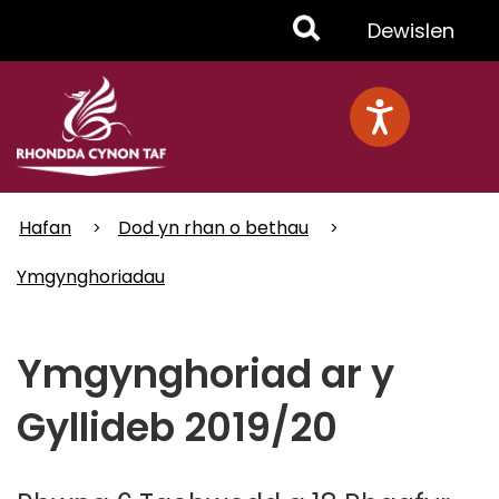
Skip
Toggle
Dewislen
to
main
Menu
content
Hafan
Dod yn rhan o bethau
Ymgynghoriadau
Ymgynghoriad ar y
Gyllideb 2019/20