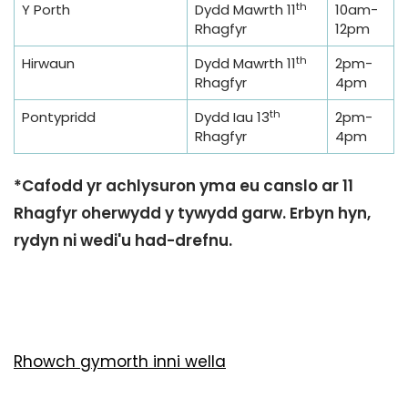
th
Y Porth
Dydd Mawrth 11
10am-
Rhagfyr
12pm
th
Hirwaun
Dydd Mawrth 11
2pm-
Rhagfyr
4pm
th
Pontypridd
Dydd Iau 13
2pm-
Rhagfyr
4pm
*Cafodd yr achlysuron yma eu canslo ar 11
Rhagfyr oherwydd y tywydd garw. Erbyn hyn,
rydyn ni wedi'u had-drefnu.
Rhowch gymorth inni wella