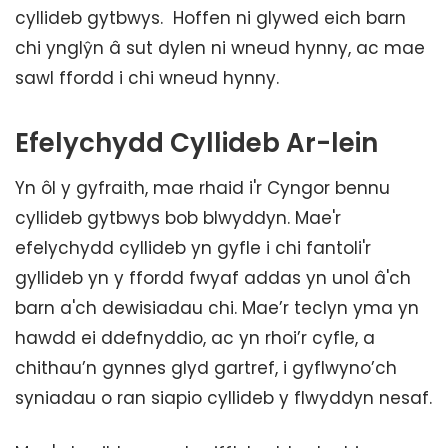
cyllideb gytbwys. Hoffen ni glywed eich barn
chi ynglŷn â sut dylen ni wneud hynny, ac mae
sawl ffordd i chi wneud hynny.
Efelychydd Cyllideb Ar-lein
Yn ôl y gyfraith, mae rhaid i'r Cyngor bennu
cyllideb gytbwys bob blwyddyn. Mae'r
efelychydd cyllideb yn gyfle i chi fantoli'r
gyllideb yn y ffordd fwyaf addas yn unol â'ch
barn a'ch dewisiadau chi. Mae’r teclyn yma yn
hawdd ei ddefnyddio, ac yn rhoi’r cyfle, a
chithau’n gynnes glyd gartref, i gyflwyno’ch
syniadau o ran siapio cyllideb y flwyddyn nesaf.