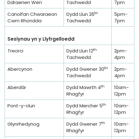
Ddraenen Wen
Tachwedd
7pm
th
Canolfan Chwaraeon
Dydd Llun 26
5pm-
Cwm Rhondda
Tachwedd
7pm
Sesiynau yn y Llyfrgelloedd
th
Treorci
Dydd Llun 12
2pm-
Tachwedd
4pm
th
Abercynon
Dydd Gwener 30
2pm-
Tachwedd
4pm
th
Aberdâr
Dydd Mawrth 4
10am-
Rhagfyr
12pm
th
Pont-y-clun
Dydd Mercher 5
10am-
Rhagfyr
12pm
th
Glynrhedynog
Dydd Gwener 7
10am-
Rhagfyr
12pm