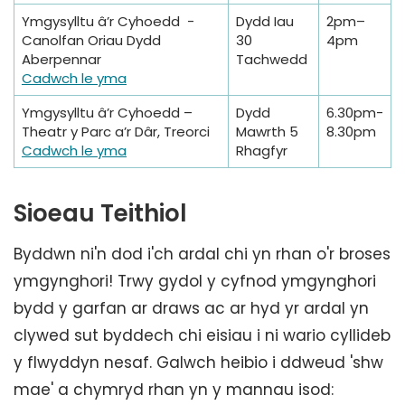
Ymgysylltu â’r Cyhoedd -
Dydd Iau
2pm–
Canolfan Oriau Dydd
30
4pm
Aberpennar
Tachwedd
Cadwch le yma
Ymgysylltu â’r Cyhoedd –
Dydd
6.30pm-
Theatr y Parc a’r Dâr, Treorci
Mawrth 5
8.30pm
Cadwch le yma
Rhagfyr
Sioeau Teithiol
Byddwn ni'n dod i'ch ardal chi yn rhan o'r broses
ymgynghori! Trwy gydol y cyfnod ymgynghori
bydd y garfan ar draws ac ar hyd yr ardal yn
clywed sut byddech chi eisiau i ni wario cyllideb
y flwyddyn nesaf. Galwch heibio i ddweud 'shw
mae' a chymryd rhan yn y mannau isod: