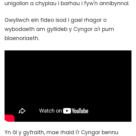
unigolion a chyplau i barhau i fyw'n annibynnol.
Gwyliwch ein fideo isod i gael rhagor o
wybodaeth am gyllideb y Cyngor a'r pum
blaenoriaeth.
Yn ôl y gyfraith, mae rhaid i'r Cyngor bennu