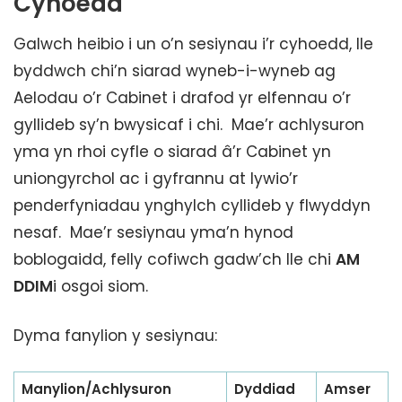
Cyhoedd
Galwch heibio i un o’n sesiynau i’r cyhoedd, lle
byddwch chi’n siarad wyneb-i-wyneb ag
Aelodau o’r Cabinet i drafod yr elfennau o’r
gyllideb sy’n bwysicaf i chi. Mae’r achlysuron
yma yn rhoi cyfle o siarad â’r Cabinet yn
uniongyrchol ac i gyfrannu at lywio’r
penderfyniadau ynghylch cyllideb y flwyddyn
nesaf. Mae’r sesiynau yma’n hynod
boblogaidd, felly cofiwch gadw’ch lle chi
AM
DDIM
i osgoi siom.
Dyma fanylion y sesiynau:
Manylion/Achlysuron
Dyddiad
Amser