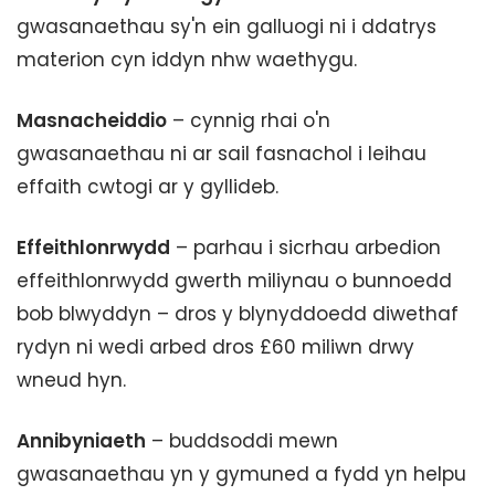
gwasanaethau sy'n ein galluogi ni i ddatrys
materion cyn iddyn nhw waethygu.
Masnacheiddio
– cynnig rhai o'n
gwasanaethau ni ar sail fasnachol i leihau
effaith cwtogi ar y gyllideb.
Effeithlonrwydd
– parhau i sicrhau arbedion
effeithlonrwydd gwerth miliynau o bunnoedd
bob blwyddyn – dros y blynyddoedd diwethaf
rydyn ni wedi arbed dros £60 miliwn drwy
wneud hyn.
Annibyniaeth
– buddsoddi mewn
gwasanaethau yn y gymuned a fydd yn helpu