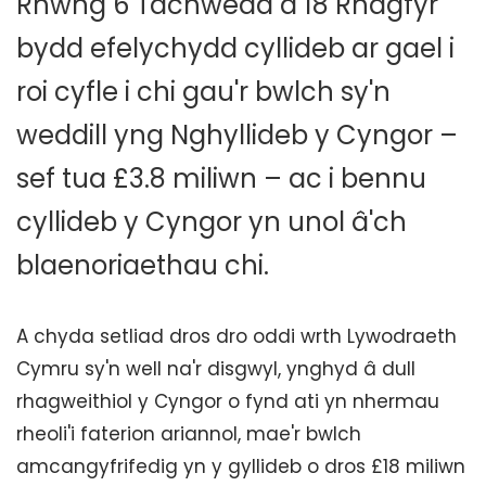
Rhwng 6 Tachwedd a 18 Rhagfyr
bydd efelychydd cyllideb ar gael i
roi cyfle i chi gau'r bwlch sy'n
weddill yng Nghyllideb y Cyngor –
sef tua £3.8 miliwn – ac i bennu
cyllideb y Cyngor yn unol â'ch
blaenoriaethau chi.
A chyda setliad dros dro oddi wrth Lywodraeth
Cymru sy'n well na'r disgwyl, ynghyd â dull
rhagweithiol y Cyngor o fynd ati yn nhermau
rheoli'i faterion ariannol, mae'r bwlch
amcangyfrifedig yn y gyllideb o dros £18 miliwn