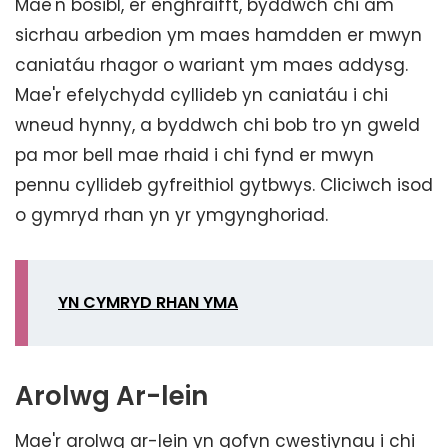
Mae'n bosibl, er enghraifft, byddwch chi am
sicrhau arbedion ym maes hamdden er mwyn
caniatáu rhagor o wariant ym maes addysg.
Mae'r efelychydd cyllideb yn caniatáu i chi
wneud hynny, a byddwch chi bob tro yn gweld
pa mor bell mae rhaid i chi fynd er mwyn
pennu cyllideb gyfreithiol gytbwys. Cliciwch isod
o gymryd rhan yn yr ymgynghoriad.
YN CYMRYD RHAN YMA
Arolwg Ar-lein
Mae'r arolwg ar-lein yn gofyn cwestiynau i chi