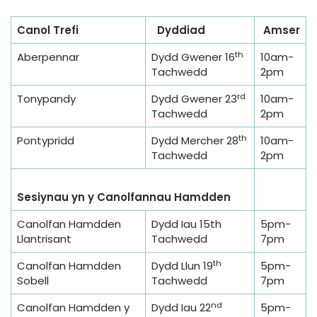
Canol Trefi
Dyddiad
Amser
th
Aberpennar
Dydd Gwener 16
10am-
Tachwedd
2pm
rd
Tonypandy
Dydd Gwener 23
10am-
Tachwedd
2pm
th
Pontypridd
Dydd Mercher 28
10am-
Tachwedd
2pm
Sesiynau yn y Canolfannau Hamdden
Canolfan Hamdden
Dydd Iau 15th
5pm-
Llantrisant
Tachwedd
7pm
th
Canolfan Hamdden
Dydd Llun 19
5pm-
Sobell
Tachwedd
7pm
nd
Canolfan Hamdden y
Dydd Iau 22
5pm-