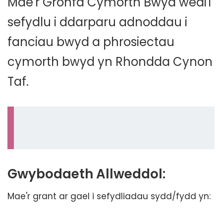
Mae'r Gronfa Cymorth Bwyd wedi'i
sefydlu i ddarparu adnoddau i
fanciau bwyd a phrosiectau
cymorth bwyd yn Rhondda Cynon
Taf.
Gwybodaeth Allweddol:
Mae'r grant ar gael i sefydliadau sydd/fydd yn: