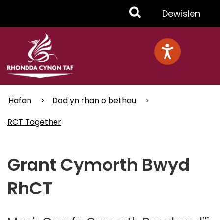
Skip
Toggle
Dewislen
to
main
Menu
content
Hafan
Dod yn rhan o bethau
RCT Together
Grant Cymorth Bwyd
RhCT