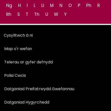
Ng
H
I
L
Ll
M
N
O
P
Ph
R
Rh
S
T
Th
U
W
Y
Cysylltwch â ni
Map o'r wefan
Telerau ar gyfer defnydd
Polisi Cwcis
Datganiad Preifatrwydd Gwefannau
Datganiad Hygyrchedd