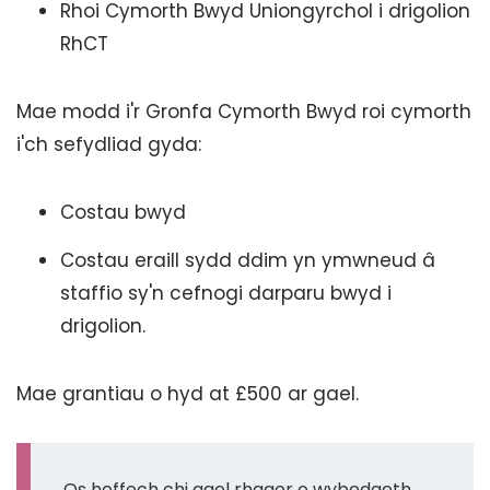
Rhoi Cymorth Bwyd Uniongyrchol i drigolion
RhCT
Mae modd i'r Gronfa Cymorth Bwyd roi cymorth
i'ch sefydliad gyda:
Costau bwyd
Costau eraill sydd ddim yn ymwneud â
staffio sy'n cefnogi darparu bwyd i
drigolion.
Mae grantiau o hyd at £500 ar gael.
Os hoffech chi gael rhagor o wybodaeth,