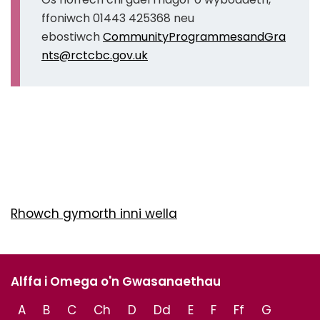
ffoniwch 01443 425368 neu
ebostiwch
CommunityProgrammesandGra
nts@rctcbc.gov.uk
Rhowch gymorth inni wella
Alffa i Omega o'n Gwasanaethau
A
B
C
Ch
D
Dd
E
F
Ff
G