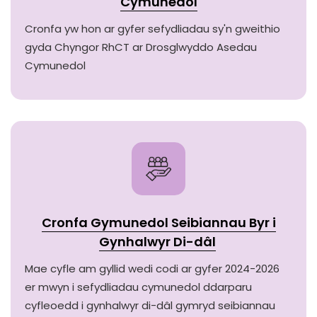
Cymunedol
Cronfa yw hon ar gyfer sefydliadau sy'n gweithio
gyda Chyngor RhCT ar Drosglwyddo Asedau
Cymunedol
Cronfa Gymunedol Seibiannau Byr i
Gynhalwyr Di-dâl
Mae cyfle am gyllid wedi codi ar gyfer 2024-2026
er mwyn i sefydliadau cymunedol ddarparu
cyfleoedd i gynhalwyr di-dâl gymryd seibiannau