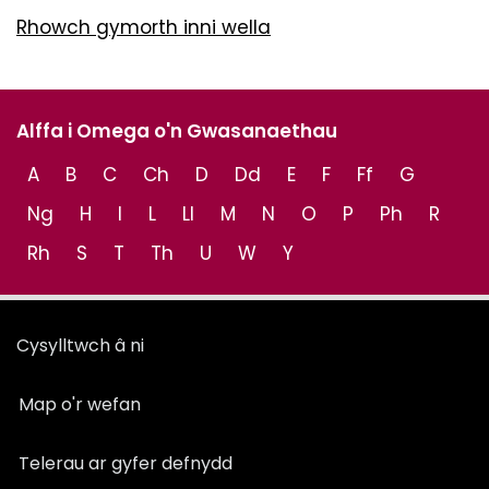
Rhowch gymorth inni wella
Alffa i Omega o'n Gwasanaethau
A
B
C
Ch
D
Dd
E
F
Ff
G
Ng
H
I
L
Ll
M
N
O
P
Ph
R
Rh
S
T
Th
U
W
Y
Cysylltwch â ni
Map o'r wefan
Telerau ar gyfer defnydd