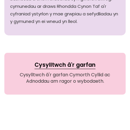
cymunedau ar draws Rhondda Cynon Taf a'r
cyfraniad ystyrlon y mae grwpiau a sefydliadau yn
y gymuned yn ei wneud yn lleol.
Cysylltwch â'r garfan
Cysylltwch â'r garfan Cymorth Cyllid ac
Adnoddau am ragor o wybodaeth.