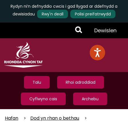
Rydyn ni’n defnyddio cwcis i gad llygad ar ddefnydd a
dewisiadau
Rwy'n deall
Polisi preifatrwydd
Skip
Toggle
Dewislen
to
main
Menu
content
Talu
Rhoi adroddiad
Cyflwyno cais
Archebu
Hafan
Dod yn rhan o bethau