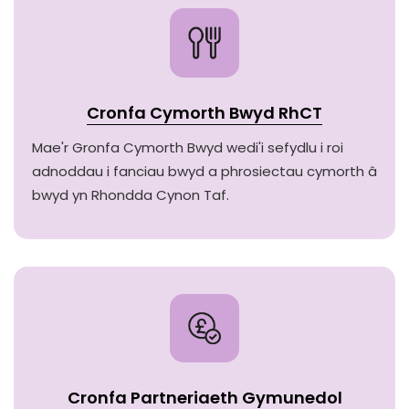
Cronfa Cymorth Bwyd RhCT
Mae'r Gronfa Cymorth Bwyd wedi'i sefydlu i roi
adnoddau i fanciau bwyd a phrosiectau cymorth â
bwyd yn Rhondda Cynon Taf.
Cronfa Partneriaeth Gymunedol