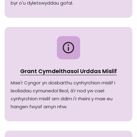
byr o'u dyletswyddau gofal.
Grant Cymdeithasol Urddas Mislif
Mae'r Cyngor yn dosbarthu cynhyrchion mislif i
leoliadau cymunedol lleol, â'r nod yw cael
cynhyrchion mislif am ddim i'r rheini y mae eu
hangen fwyaf arnyn nhw.