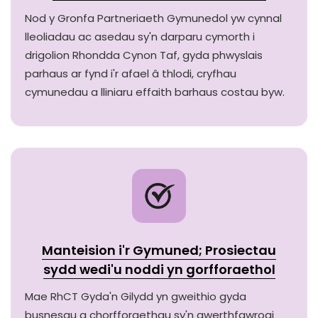
Nod y Gronfa Partneriaeth Gymunedol yw cynnal
lleoliadau ac asedau sy'n darparu cymorth i
drigolion Rhondda Cynon Taf, gyda phwyslais
parhaus ar fynd i'r afael â thlodi, cryfhau
cymunedau a lliniaru effaith barhaus costau byw.
Manteision i'r Gymuned; Prosiectau
sydd wedi'u noddi yn gorfforaethol
Mae RhCT Gyda'n Gilydd yn gweithio gyda
busnesau a chorfforaethau sy'n gwerthfawrogi