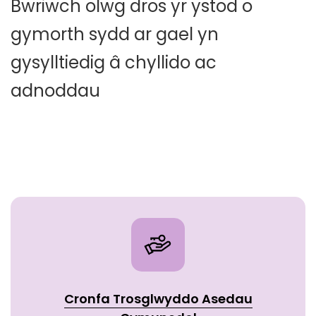
Bwriwch olwg dros yr ystod o
gymorth sydd ar gael yn
gysylltiedig â chyllido ac
adnoddau
Cronfa Trosglwyddo Asedau