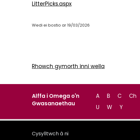
LitterPicks.aspx
Wedi ei bostio ar 19/03/2026
Rhowch gymorth inni wella
Alffa i Omega o'n
A
B
C
Ch
Gwasanaethau
U
W
Y
Cysylltwch â ni