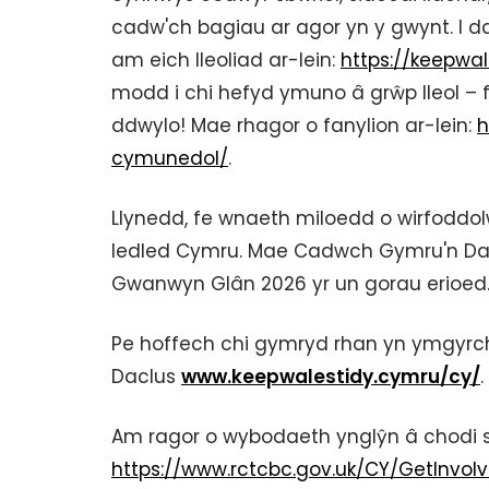
cadw'ch bagiau ar agor yn y gwynt. I d
am eich lleoliad ar-lein:
https://keepwa
modd i chi hefyd ymuno â grŵp lleol – f
ddwylo! Mae rhagor o fanylion ar-lein:
h
cymunedol/
.
Llynedd, fe wnaeth miloedd o wirfodd
ledled Cymru. Mae Cadwch Gymru'n Da
Gwanwyn Glân 2026 yr un gorau erioed
Pe hoffech chi gymryd rhan yn ymgyr
Daclus
www.keepwalestidy.cymru/cy/
.
Am ragor o wybodaeth ynglŷn â chodi s
https://www.rctcbc.gov.uk/CY/GetInvo