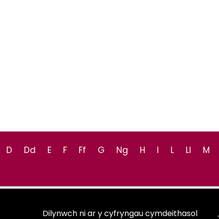
D
Dd
E
F
Ff
G
Ng
H
I
L
Ll
M
Dilynwch ni ar y cyfryngau cymdeithasol