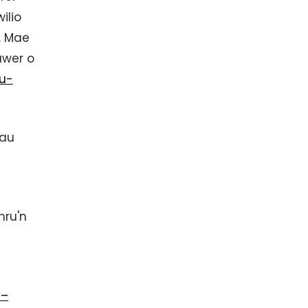
ilio
. Mae
awer o
u-
hau
ru'n
n–