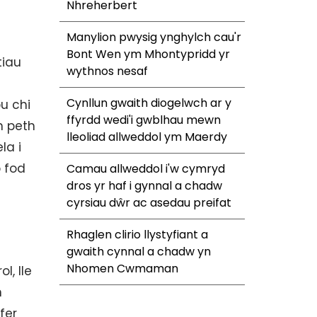
Nhreherbert
Manylion pwysig ynghylch cau'r
Bont Wen ym Mhontypridd yr
tiau
wythnos nesaf
Cynllun gwaith diogelwch ar y
u chi
ffyrdd wedi'i gwblhau mewn
n peth
lleoliad allweddol ym Maerdy
la i
b fod
Camau allweddol i'w cymryd
dros yr haf i gynnal a chadw
cyrsiau dŵr ac asedau preifat
Rhaglen clirio llystyfiant a
gwaith cynnal a chadw yn
Nhomen Cwmaman
l, lle
n
fer