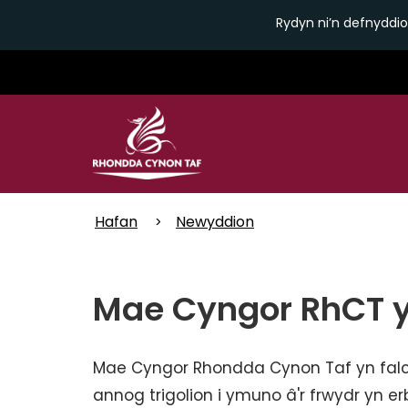
Rydyn ni’n defnyddio
Skip
to
main
content
Hafan
Newyddion
Mae Cyngor RhCT y
Mae Cyngor Rhondda Cynon Taf yn falc
annog trigolion i ymuno â'r frwydr yn 