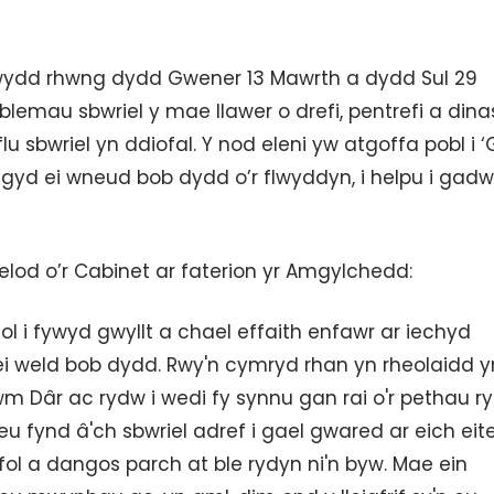
wydd rhwng dydd Gwener 13 Mawrth a dydd Sul 29
oblemau sbwriel y mae llawer o drefi, pentrefi a di
u sbwriel yn ddiofal. Y nod eleni yw atgoffa pobl i 
i gyd ei wneud bob dydd o’r flwyddyn, i helpu i gadw
lod o’r Cabinet ar faterion yr Amgylchedd:
iol i fywyd gwyllt a chael effaith enfawr ar iechyd
i weld bob dydd. Rwy'n cymryd rhan yn rheolaidd y
 Dâr ac rydw i wedi fy synnu gan rai o'r pethau r
eu fynd â'ch sbwriel adref i gael gwared ar eich ei
ol a dangos parch at ble rydyn ni'n byw. Mae ein