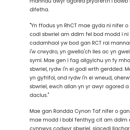
mannau awyr agored prydferth i bawb eu
difetha.
"Yn ffodus yn RhCT mae gyda ni nifer o 
codi sbwriel am ddim fel bod modd i ni l
cadarnhaol yw bod gan RCT rai mannau 
i'w crwydro, yn gwella'ch lles ac yn g
syml. Mae gen i fag ailgylchu yn fy mh
sbwriel, rydw i'n ei godi wrth gerdded.
yn gyfrifol, ond rydw i'n ei wneud, oher
sbwriel, ewch allan yn yr awyr agored a
daclus."
Mae gan Rondda Cynon Taf nifer o ganolf
mae modd i bobl fenthyg cit am ddim a
cynnwys codwyr sbwriel, siacedi llachar