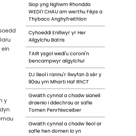
Siop yng Nghwm Rhondda
WEDI'I CHAU am werthu Fêps a
Thybaco Anghyfreithlon
nasoedd
Cyhoeddi Enillwyr yr Her
‘Garu
Ailgylchu Batris
 ein
TAIR ysgol wedi'u coroni'n
bencampwyr ailgylchu!
DJ lleol i rannu'r llwyfan â sêr y
90au ym Mharti Haf RhCT
Gwaith cynnal a chadw sianeli
n y
draenio i ddechrau ar safle
ydyn
Tomen Penrhiwceiber
temau
Gwaith cynnal a chadw lleol ar
safle hen domen lo yn