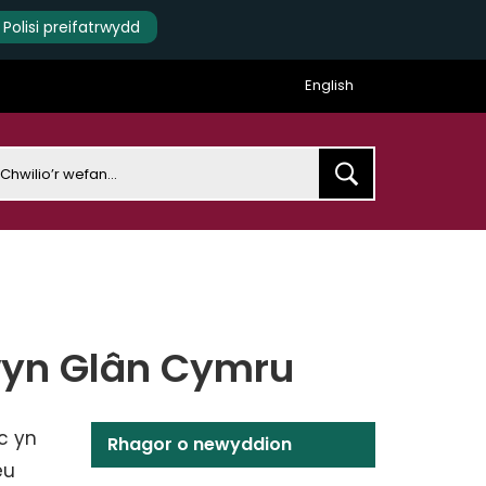
Polisi preifatrwydd
English
earch
wyn Glân Cymru
c yn
Rhagor o newyddion
eu