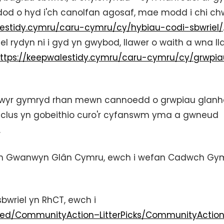
dod o hyd i'ch canolfan agosaf, mae modd i chi chw
lestidy.cymru/caru-cymru/cy/hybiau-codi-sbwriel/
el rydyn ni i gyd yn gwybod, llawer o waith a wna ll
ttps://keepwalestidy.cymru/caru-cymru/cy/grwpia
olwyr gymryd rhan mewn cannoedd o grwpiau glan
clus yn gobeithio curo'r cyfanswm yma a gwneud
.
ch Gwanwyn Glân Cymru, ewch i wefan Cadwch Gym
bwriel yn RhCT, ewch i
lved/CommunityAction–LitterPicks/CommunityActio