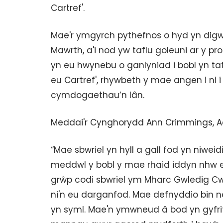
Cartref'.
Mae'r ymgyrch pythefnos o hyd yn dig
Mawrth, a'i nod yw taflu goleuni ar y pr
yn eu hwynebu o ganlyniad i bobl yn tafl
eu Cartref', rhywbeth y mae angen i ni 
cymdogaethau’n lân.
Meddai'r Cynghorydd Ann Crimmings, Ae
“Mae sbwriel yn hyll a gall fod yn niweid
meddwl y bobl y mae rhaid iddyn nhw e
grŵp codi sbwriel ym Mharc Gwledig Cwm
ni'n eu darganfod. Mae defnyddio bin n
yn syml. Mae'n ymwneud â bod yn gyfrif