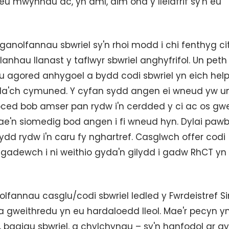
 mwynhau ac, yn aml, dim ond y lleiafrif sy'n eu
ganolfannau sbwriel sy'n rhoi modd i chi fenthyg ci
anhau llanast y taflwyr sbwriel anghyfrifol. Un peth
agored anhygoel a bydd codi sbwriel yn eich help
wella'ch cymuned. Y cyfan sydd angen ei wneud yw u
oced bob amser pan rydw i'n cerdded y ci ac os gwe
 Mae'n siomedig bod angen i fi wneud hyn. Dylai paw
wydd rydw i'n caru fy nghartref. Casglwch offer codi
 gadewch i ni weithio gyda'n gilydd i gadw RhCT yn
annau casglu/codi sbwriel ledled y Fwrdeistref Siro
 gweithredu yn eu hardaloedd lleol. Mae'r pecyn y
, bagiau sbwriel, a chylchynau – sy'n hanfodol ar gy