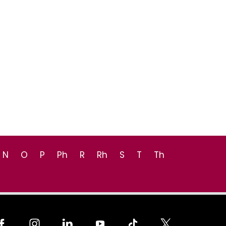
N
O
P
Ph
R
Rh
S
T
Th