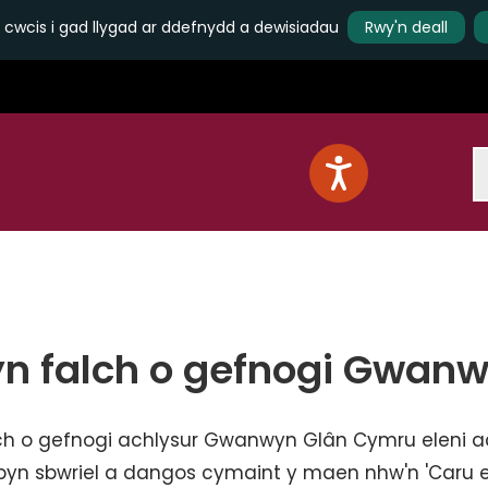
 cwcis i gad llygad ar ddefnydd a dewisiadau
Rwy'n deall
S
n falch o gefnogi Gwan
h o gefnogi achlysur Gwanwyn Glân Cymru eleni a
erbyn sbwriel a dangos cymaint y maen nhw'n 'Caru 