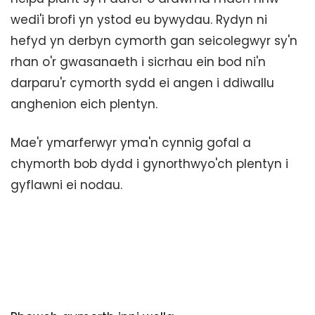
wedi'i brofi yn ystod eu bywydau. Rydyn ni
hefyd yn derbyn cymorth gan seicolegwyr sy'n
rhan o'r gwasanaeth i sicrhau ein bod ni'n
darparu'r cymorth sydd ei angen i ddiwallu
anghenion eich plentyn.
Mae'r ymarferwyr yma'n cynnig gofal a
chymorth bob dydd i gynorthwyo'ch plentyn i
gyflawni ei nodau.