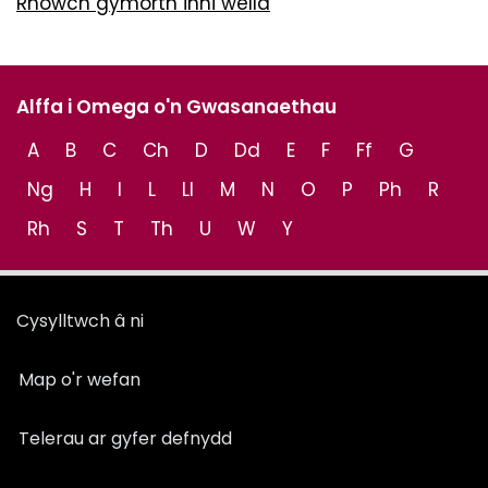
Rhowch gymorth inni wella
Alffa i Omega o'n Gwasanaethau
A
B
C
Ch
D
Dd
E
F
Ff
G
Ng
H
I
L
Ll
M
N
O
P
Ph
R
Rh
S
T
Th
U
W
Y
Cysylltwch â ni
Map o'r wefan
Telerau ar gyfer defnydd