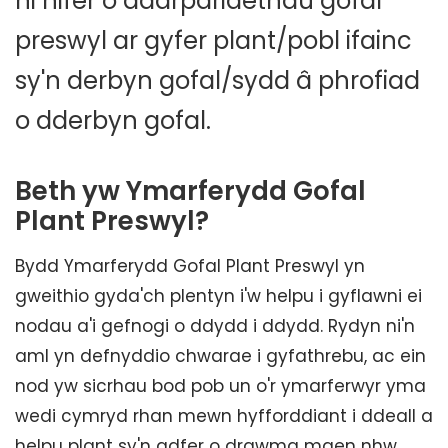
ni nifer o ddarpariaethau gofal
preswyl ar gyfer plant/pobl ifainc
sy'n derbyn gofal/sydd â phrofiad
o dderbyn gofal.
Beth yw Ymarferydd Gofal
Plant Preswyl?
Bydd Ymarferydd Gofal Plant Preswyl yn
gweithio gyda'ch plentyn i'w helpu i gyflawni ei
nodau a'i gefnogi o ddydd i ddydd. Rydyn ni'n
aml yn defnyddio chwarae i gyfathrebu, ac ein
nod yw sicrhau bod pob un o'r ymarferwyr yma
wedi cymryd rhan mewn hyfforddiant i ddeall a
helpu plant sy'n adfer o drawma maen nhw