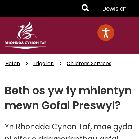
Skip
Toggle
Dewislen
to
main
Menu
content
Hafan
Trigolion
Childrens Services
Beth os yw fy mhlentyn
mewn Gofal Preswyl?
Yn Rhondda Cynon Taf, mae gyda