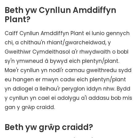
Beth yw Cynllun Amddiffyn
Plant?
Caiff Cynllun Amddiffyn Plant ei lunio gennych
chi, a chithau'n rhiant/gwarcheidwad, y
Gweithiwr Cymdeithasol a'r rhwydwaith o bobl
sy'n ymwneud â bywyd eich plentyn/plant.
Mae'r cynllun yn nodi'r camau gweithredu sydd
eu hangen er mwyn cadw eich plentyn/plant
yn ddiogel a lleihau'r peryglon iddyn nhw. Bydd
y cynllun yn cael ei adolygu a'i addasu bob mis
gan y grŵp craidd.
Beth yw grŵp craidd?