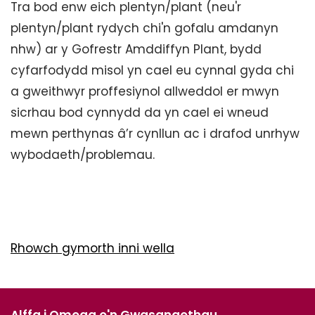
Tra bod enw eich plentyn/plant (neu'r
plentyn/plant rydych chi'n gofalu amdanyn
nhw) ar y Gofrestr Amddiffyn Plant, bydd
cyfarfodydd misol yn cael eu cynnal gyda chi
a gweithwyr proffesiynol allweddol er mwyn
sicrhau bod cynnydd da yn cael ei wneud
mewn perthynas â’r cynllun ac i drafod unrhyw
wybodaeth/problemau.
Rhowch gymorth inni wella