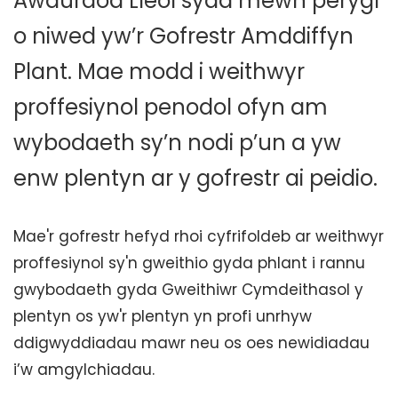
Awdurdod Lleol sydd mewn perygl
o niwed yw’r Gofrestr Amddiffyn
Plant. Mae modd i weithwyr
proffesiynol penodol ofyn am
wybodaeth sy’n nodi p’un a yw
enw plentyn ar y gofrestr ai peidio.
Mae'r gofrestr hefyd rhoi cyfrifoldeb ar weithwyr
proffesiynol sy'n gweithio gyda phlant i rannu
gwybodaeth gyda Gweithiwr Cymdeithasol y
plentyn os yw'r plentyn yn profi unrhyw
ddigwyddiadau mawr neu os oes newidiadau
i’w amgylchiadau.