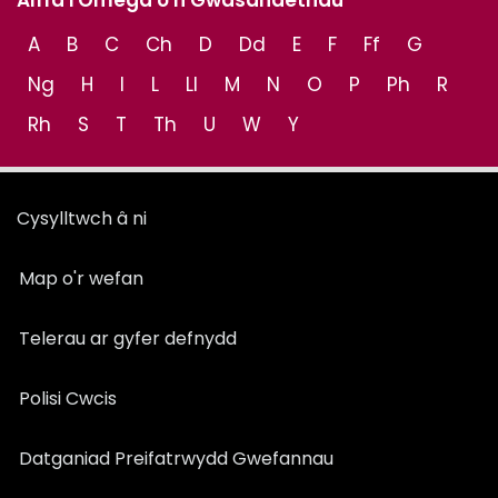
Alffa i Omega o'n Gwasanaethau
A
B
C
Ch
D
Dd
E
F
Ff
G
Ng
H
I
L
Ll
M
N
O
P
Ph
R
Rh
S
T
Th
U
W
Y
Cysylltwch â ni
Map o'r wefan
Telerau ar gyfer defnydd
Polisi Cwcis
Datganiad Preifatrwydd Gwefannau