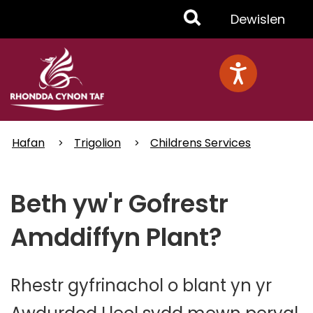
Skip
Toggle
Dewislen
to
main
Menu
content
Hafan
Trigolion
Childrens Services
Beth yw'r Gofrestr
Amddiffyn Plant?
Rhestr gyfrinachol o blant yn yr