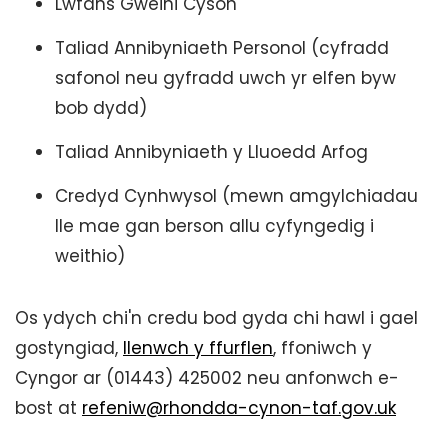
Lwfans Gweini Cyson
Taliad Annibyniaeth Personol (cyfradd
safonol neu gyfradd uwch yr elfen byw
bob dydd)
Taliad Annibyniaeth y Lluoedd Arfog
Credyd Cynhwysol (mewn amgylchiadau
lle mae gan berson allu cyfyngedig i
weithio)
Os ydych chi'n credu bod gyda chi hawl i gael
gostyngiad,
llenwch y ffurflen
, ffoniwch y
Cyngor ar (01443) 425002 neu anfonwch e-
bost at
refeniw@rhondda-cynon-taf.gov.uk