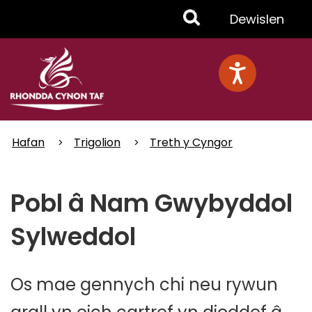
Skip
Toggle
Dewislen
to
main
Menu
content
Hafan
Trigolion
Treth y Cyngor
Pobl â Nam Gwybyddol
Sylweddol
Os mae gennych chi neu rywun