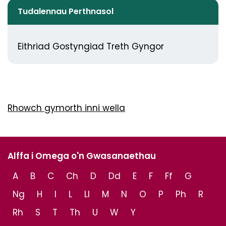
Tudalennau Perthnasol
Eithriad Gostyngiad Treth Gyngor
Rhowch gymorth inni wella
Alffa i Omega o'n Gwasanaethau
A
B
C
Ch
D
Dd
E
F
Ff
G
Ng
H
I
L
Ll
M
N
O
P
Ph
R
Rh
S
T
Th
U
W
Y