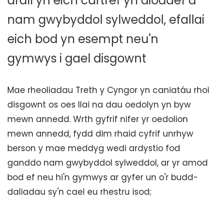
arall yn eich cartref yn dioddef â
nam gwybyddol sylweddol, efallai
eich bod yn esempt neu'n
gymwys i gael disgownt
Mae rheoliadau Treth y Cyngor yn caniatáu rhoi
disgownt os oes llai na dau oedolyn yn byw
mewn annedd. Wrth gyfrif nifer yr oedolion
mewn annedd, fydd dim rhaid cyfrif unrhyw
berson y mae meddyg wedi ardystio fod
ganddo nam gwybyddol sylweddol, ar yr amod
bod ef neu hi'n gymwys ar gyfer un o'r budd-
daliadau sy'n cael eu rhestru isod;