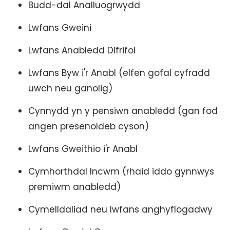
Budd-dal Analluogrwydd
Lwfans Gweini
Lwfans Anabledd Difrifol
Lwfans Byw i'r Anabl (elfen gofal cyfradd
uwch neu ganolig)
Cynnydd yn y pensiwn anabledd (gan fod
angen presenoldeb cyson)
Lwfans Gweithio i'r Anabl
Cymhorthdal Incwm (rhaid iddo gynnwys
premiwm anabledd)
Cymelldaliad neu lwfans anghyflogadwy