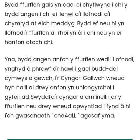
Bydd ffurflen gais yn cael ei chyflwyno i chi y
bydd angen i chi ei llenwi a'i llofnodi a'i
chymryd at eich meddyg. Bydd ef neu hi yn
llofnodi'r ffurflen a'i rhoi yn ôl i chi neu yn ei
hanfon atoch chi.
Yna, bydd angen anfon y ffurflen wedi'i llofnodi,
ynghyd â phrawf o'r hawl i gael budd-dal
cymwys a gewch, i'r Cyngor. Gallwch wneud
hyn naill ai drwy anfon yn uniongyrchol i
gyfeiriad Swyddfa'r cyngor a amlinellir ar y
ffurflen neu drwy wneud apwyntiad i fynd â hi
i'ch gwasanaeth ' one4aLL ' agosaf yma.