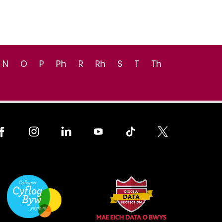
N
O
P
Ph
R
Rh
S
T
Th