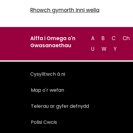
Rhowch gymorth inni wella
Alffa i Omega o'n
A
B
C
Ch
Gwasanaethau
U
W
Y
Cysylltwch â ni
Map o'r wefan
Telerau ar gyfer defnydd
Polisi Cwcis