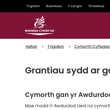
Skip
Trigolion
Busnesau
Y Cyngor
Ymwelwyr
to
main
content
Hafan
Trigolion
Cymorth Cyflogwr
Grantiau sydd ar g
Cymorth gan yr Awdurdod
Mae modd i'r Awdurdod Lleol roi cymort