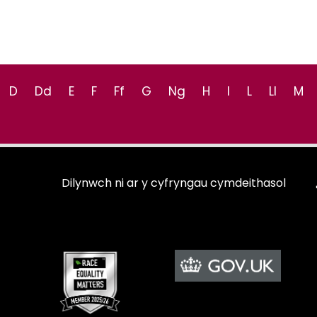
D
Dd
E
F
Ff
G
Ng
H
I
L
Ll
M
Dilynwch ni ar y cyfryngau cymdeithasol