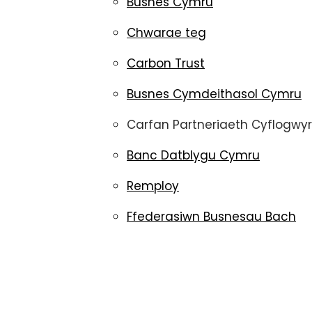
Busnes Cymru
Chwarae teg
Carbon Trust
Busnes Cymdeithasol Cymru
Carfan Partneriaeth Cyflogwy
Banc Datblygu Cymru
Remploy
Ffederasiwn Busnesau Bach