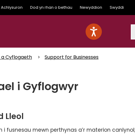
Achlysuron
Dod yn rhan o bethau
Newyddion
Swyddi
S
 a Cyflogaeth
Support for Businesses
ael i Gyflogwyr
 Lleol
h i fusnesau mewn perthynas a’r materion canlynol