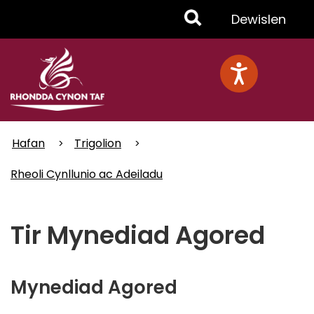
Skip
Toggle
Dewislen
to
main
Menu
content
Hafan
Trigolion
Rheoli Cynllunio ac Adeiladu
Tir Mynediad Agored
Mynediad Agored