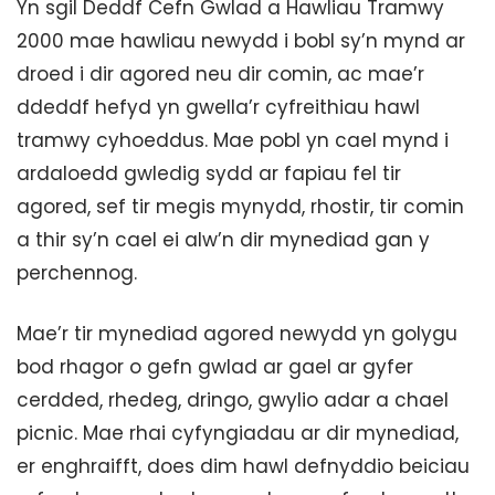
Yn sgil Deddf Cefn Gwlad a Hawliau Tramwy
2000 mae hawliau newydd i bobl sy’n mynd ar
droed i dir agored neu dir comin, ac mae’r
ddeddf hefyd yn gwella’r cyfreithiau hawl
tramwy cyhoeddus. Mae pobl yn cael mynd i
ardaloedd gwledig sydd ar fapiau fel tir
agored, sef tir megis mynydd, rhostir, tir comin
a thir sy’n cael ei alw’n dir mynediad gan y
perchennog.
Mae’r tir mynediad agored newydd yn golygu
bod rhagor o gefn gwlad ar gael ar gyfer
cerdded, rhedeg, dringo, gwylio adar a chael
picnic. Mae rhai cyfyngiadau ar dir mynediad,
er enghraifft, does dim hawl defnyddio beiciau