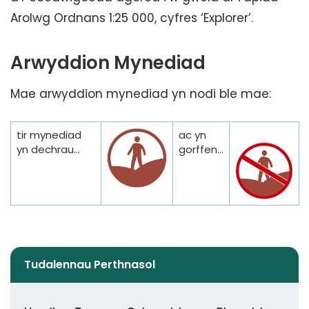
Arolwg Ordnans 1:25 000, cyfres ‘Explorer’.
Arwyddion Mynediad
Mae arwyddion mynediad yn nodi ble mae:
A
tir mynediad
ac yn
c
yn dechrau...
gorffen...
c
e
s
s
S
i
Tudalennau Perthnasol
g
n