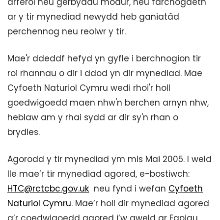
arferol neu gerbydau modur, neu farchogaeth
ar y tir mynediad newydd heb ganiatâd
perchennog neu reolwr y tir.
Mae'r ddeddf hefyd yn gyfle i berchnogion tir
roi rhannau o dir i ddod yn dir mynediad. Mae
Cyfoeth Naturiol Cymru wedi rhoi'r holl
goedwigoedd maen nhw'n berchen arnyn nhw,
heblaw am y rhai sydd ar dir sy'n rhan o
brydles.
Agorodd y tir mynediad ym mis Mai 2005. I weld
lle mae’r tir mynediad agored, e-bostiwch:
HTC@rctcbc.gov.uk
neu fynd i wefan
Cyfoeth
Naturiol Cymru
. Mae’r holl dir mynediad agored
a’r coedwigoedd agored i’w gweld ar Fapiau