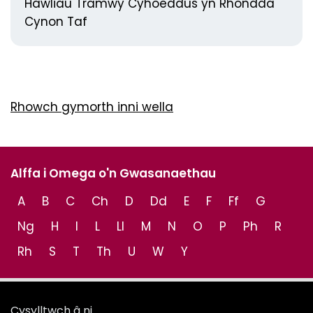
s
Hawliau Tramwy Cyhoeddus yn Rhondda
Cynon Taf
Rhowch gymorth inni wella
Alffa i Omega o'n Gwasanaethau
A
B
C
Ch
D
Dd
E
F
Ff
G
Ng
H
I
L
Ll
M
N
O
P
Ph
R
Rh
S
T
Th
U
W
Y
Cysylltwch â ni