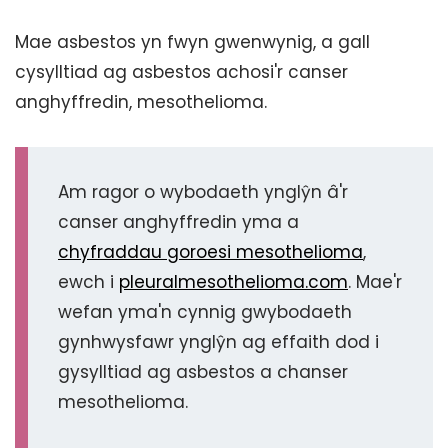
Mae asbestos yn fwyn gwenwynig, a gall
cysylltiad ag asbestos achosi'r canser
anghyffredin, mesothelioma.
Am ragor o wybodaeth ynglŷn â'r
canser anghyffredin yma a
chyfraddau goroesi mesothelioma
,
ewch i
pleuralmesothelioma.com
. Mae'r
wefan yma'n cynnig gwybodaeth
gynhwysfawr ynglŷn ag effaith dod i
gysylltiad ag asbestos a chanser
mesothelioma.