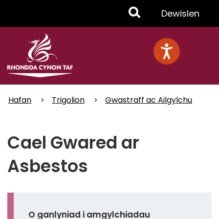
Skip
Toggle
Dewislen
to
main
Menu
content
Hafan
Trigolion
Gwastraff ac Ailgylchu
Cael Gwared ar
Asbestos
O ganlyniad i amgylchiadau