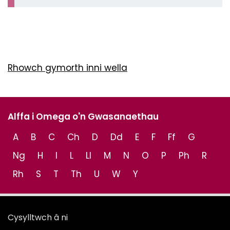
Rhowch gymorth inni wella
Alffa i Omega o'n Gwasanaethau
A
B
C
Ch
D
Dd
E
F
Ff
G
Ng
H
I
L
Ll
M
N
O
P
Ph
R
Rh
S
T
Th
U
W
Y
Cysylltwch â ni