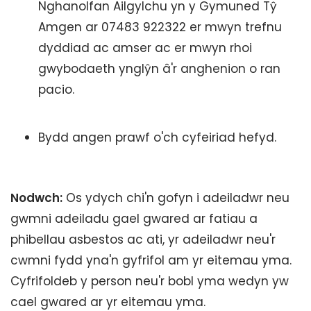
Nghanolfan Ailgylchu yn y Gymuned Tŷ
Amgen ar 07483 922322 er mwyn trefnu
dyddiad ac amser ac er mwyn rhoi
gwybodaeth ynglŷn â'r anghenion o ran
pacio.
Bydd angen prawf o'ch cyfeiriad hefyd.
Nodwch:
Os ydych chi'n gofyn i adeiladwr neu
gwmni adeiladu gael gwared ar fatiau a
phibellau asbestos ac ati, yr adeiladwr neu'r
cwmni fydd yna'n gyfrifol am yr eitemau yma.
Cyfrifoldeb y person neu'r bobl yma wedyn yw
cael gwared ar yr eitemau yma.