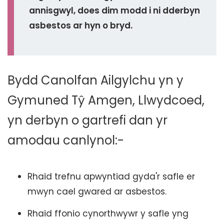
annisgwyl, does dim modd i ni dderbyn
asbestos ar hyn o bryd.
Bydd Canolfan Ailgylchu yn y
Gymuned Tŷ Amgen, Llwydcoed,
yn derbyn o gartrefi dan yr
amodau canlynol:-
Rhaid trefnu apwyntiad gyda'r safle er
mwyn cael gwared ar asbestos.
Rhaid ffonio cynorthwywr y safle yng