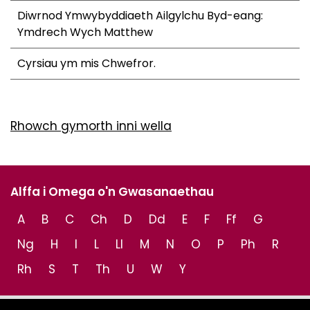
Diwrnod Ymwybyddiaeth Ailgylchu Byd-eang:
Ymdrech Wych Matthew
Cyrsiau ym mis Chwefror.
Rhowch gymorth inni wella
Alffa i Omega o'n Gwasanaethau
A
B
C
Ch
D
Dd
E
F
Ff
G
Ng
H
I
L
Ll
M
N
O
P
Ph
R
Rh
S
T
Th
U
W
Y