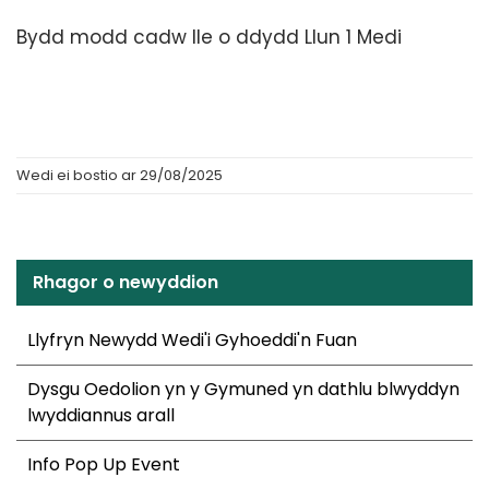
Bydd modd cadw lle o ddydd Llun 1 Medi
Wedi ei bostio ar 29/08/2025
Rhagor o newyddion
Llyfryn Newydd Wedi'i Gyhoeddi'n Fuan
Dysgu Oedolion yn y Gymuned yn dathlu blwyddyn
lwyddiannus arall
Info Pop Up Event