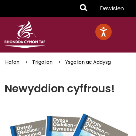
Skip
Toggle
Dewislen
to
main
Menu
content
Hafan
Trigolion
Ysgolion ac Addysg
Newyddion cyffrous!