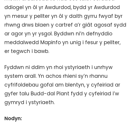
ddiogel yn ôl yr Awdurdod, bydd yr Awdurdod
yn mesur y pellter yn ôl y daith gyrru fwyaf byr
rhwng drws blaen y cartref a’r giât agosaf sydd
ar agor yn yr ysgol. Byddwn ni’n defnyddio
meddalwedd Mapinfo yn unig i fesur y pellter,
er tegwch i bawb.
Fyddwn ni ddim yn rhoi ystyriaeth i unrhyw
system arall. Yn achos rhieni sy’n rhannu
cyfrifoldebau gofal am blentyn, y cyfeiriad ar
gyfer talu Budd-dal Plant fydd y cyfeiriad i’w
gymryd i ystyriaeth.
Nodyn: