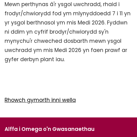
Mewn perthynas â'r ysgol uwchradd, rhaid i
frodyr/chwiorydd fod ym mlynyddoedd 7 i 11 yn
yr ysgol berthnasol ym mis Medi 2026. Fyddwn
ni ddim yn cyfrif brodyr/chwiorydd sy'n
mynychu'r chweched dosbarth mewn ysgol
uwchradd ym mis Medi 2026 yn faen prawf ar
gyfer derbyn plant iau.
Rhowch gymorth inni wella
Alffa i Omega o'n Gwasanaethau