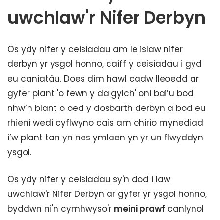
uwchlaw'r Nifer Derbyn
Os ydy nifer y ceisiadau am le islaw nifer
derbyn yr ysgol honno, caiff y ceisiadau i gyd
eu caniatáu. Does dim hawl cadw lleoedd ar
gyfer plant 'o fewn y dalgylch' oni bai’u bod
nhw’n blant o oed y dosbarth derbyn a bod eu
rhieni wedi cyflwyno cais am ohirio mynediad
i’w plant tan yn nes ymlaen yn yr un flwyddyn
ysgol.
Os ydy nifer y ceisiadau sy'n dod i law
uwchlaw'r Nifer Derbyn ar gyfer yr ysgol honno,
byddwn ni'n cymhwyso'r
meini prawf
canlynol