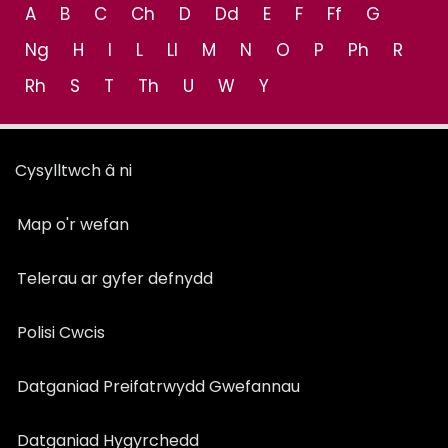
A
B
C
Ch
D
Dd
E
F
Ff
G
Ng
H
I
L
Ll
M
N
O
P
Ph
R
Rh
S
T
Th
U
W
Y
Cysylltwch â ni
Map o'r wefan
Telerau ar gyfer defnydd
Polisi Cwcis
Datganiad Preifatrwydd Gwefannau
Datganiad Hygyrchedd