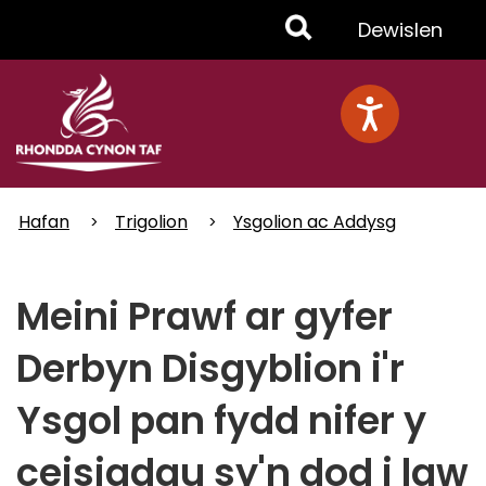
Skip
Toggle
Dewislen
to
main
Menu
content
Hafan
Trigolion
Ysgolion ac Addysg
Meini Prawf ar gyfer
Derbyn Disgyblion i'r
Ysgol pan fydd nifer y
ceisiadau sy'n dod i law