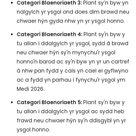
Categori Blaenoriaeth 3:
Plant sy’n byw yn
nalgylch yr ysgol ond does dim brawd neu
chwaer hŷn gyda nhw yn yr ysgol honno.
Categori Blaenoriaeth 4:
Plant sy'n byw y
tu allan i ddalgylch yr ysgol, sydd â brawd
neu chwaer hŷn sy'n mynychu'r ysgol
honno'n barod ac sy'n byw yn yr un cartref
â nhw pan fydd y cais yn cael ei gyflwyno
ac a fydd yn parhau i fynychu'r ysgol ym
Medi 2026.
Categori Blaenoriaeth 5:
Plant sy'n byw y
tu allan i ddalgylch yr ysgol ac sydd heb
frawd neu chwaer hŷn sy'n ddisgybl yn yr
ysgol honno.