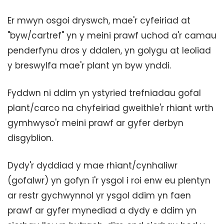
Er mwyn osgoi dryswch, mae'r cyfeiriad at
"byw/cartref" yn y meini prawf uchod a'r camau
penderfynu dros y ddalen, yn golygu at leoliad
y breswylfa mae'r plant yn byw ynddi.
Fyddwn ni ddim yn ystyried trefniadau gofal
plant/carco na chyfeiriad gweithle'r rhiant wrth
gymhwyso'r meini prawf ar gyfer derbyn
disgyblion.
Dydy'r dyddiad y mae rhiant/cynhaliwr
(gofalwr) yn gofyn i'r ysgol i roi enw eu plentyn
ar restr gychwynnol yr ysgol ddim yn faen
prawf ar gyfer mynediad a dydy e ddim yn