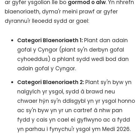
ar gyfer ysgolion lle bo
gormod o alw
. Yn nhrefn
blaenoriaeth, dyma'r meini prawf ar gyfer
dyrannu'r lleoedd sydd ar gael:
Categori Blaenoriaeth 1:
Plant dan adain
gofal y Cyngor (plant sy'n derbyn gofal
cyhoeddus) a phlant sydd wedi bod dan
adain gofal y Cyngor.
Categori Blaenoriaeth 2:
Plant sy'n byw yn
nalgylch yr ysgol, sydd â brawd neu
chwaer hŷn sy'n ddisgybl yn yr ysgol honno
ac sy'n byw yn yr un cartref â nhw pan
fydd y cais yn cael ei gyflwyno ac a fydd
yn parhau i fynychu'r ysgol ym Medi 2026.