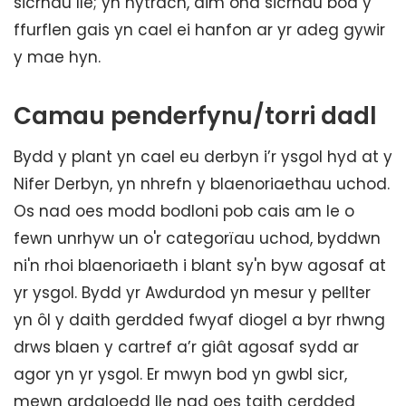
sicrhau lle; yn hytrach, dim ond sicrhau bod y
ffurflen gais yn cael ei hanfon ar yr adeg gywir
y mae hyn.
Camau penderfynu/torri dadl
Bydd y plant yn cael eu derbyn i’r ysgol hyd at y
Nifer Derbyn, yn nhrefn y blaenoriaethau uchod.
Os nad oes modd bodloni pob cais am le o
fewn unrhyw un o'r categorïau uchod, byddwn
ni'n rhoi blaenoriaeth i blant sy'n byw agosaf at
yr ysgol. Bydd yr Awdurdod yn mesur y pellter
yn ôl y daith gerdded fwyaf diogel a byr rhwng
drws blaen y cartref a’r giât agosaf sydd ar
agor yn yr ysgol. Er mwyn bod yn gwbl sicr,
mewn ardaloedd lle nad oes taith cerdded