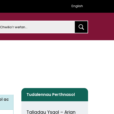
English
earch
Tudalennau Perthnasol
ol ac
Taliadau Ysgol – Arian