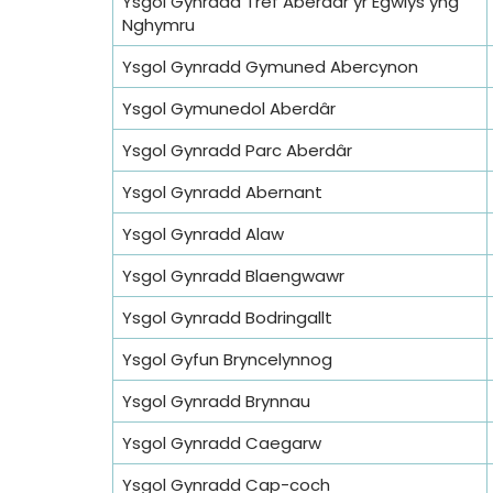
Ysgol Gynradd Tref Aberdâr yr Egwlys yng
Nghymru
Ysgol Gynradd Gymuned Abercynon
Ysgol Gymunedol Aberdâr
Ysgol Gynradd Parc Aberdâr
Ysgol Gynradd Abernant
Ysgol Gynradd Alaw
Ysgol Gynradd Blaengwawr
Ysgol Gynradd Bodringallt
Ysgol Gyfun Bryncelynnog
Ysgol Gynradd Brynnau
Ysgol Gynradd Caegarw
Ysgol Gynradd Cap-coch