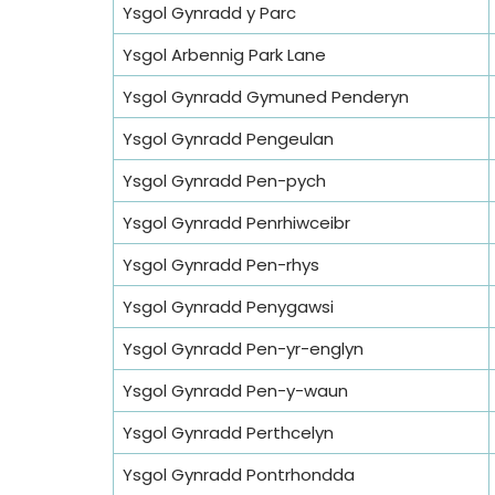
Ysgol Gynradd y Parc
Ysgol Arbennig Park Lane
Ysgol Gynradd Gymuned Penderyn
Ysgol Gynradd Pengeulan
Ysgol Gynradd Pen-pych
Ysgol Gynradd Penrhiwceibr
Ysgol Gynradd Pen-rhys
Ysgol Gynradd Penygawsi
Ysgol Gynradd Pen-yr-englyn
Ysgol Gynradd Pen-y-waun
Ysgol Gynradd Perthcelyn
Ysgol Gynradd Pontrhondda