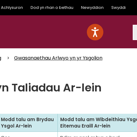
Achlysuron
Dod yn rhan o bethau
Newyddion
Swyddi
S
g
Gwasanaethau Arlwyo yn yr Ysgolion
yn Taliadau Ar-lein
Modd talu am Brydau
Modd talu am Wibdeithiau Ysg
Ysgol Ar-lein
Eitemau Eraill Ar-lein