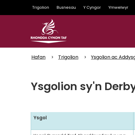
Skip
Trigolion
Busnesau
Y Cyngor
Ymwelwyr
to
main
content
Hafan
Trigolion
Ysgolion ac Addys
Ysgolion sy'n Derb
Ysgol