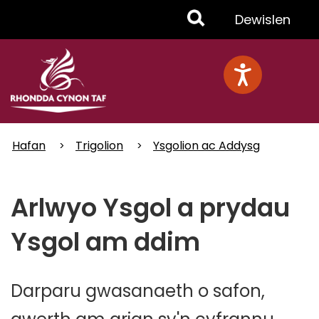
Skip
Toggle
Dewislen
to
main
Menu
content
Hafan
Trigolion
Ysgolion ac Addysg
Arlwyo Ysgol a prydau
Ysgol am ddim
Darparu gwasanaeth o safon,