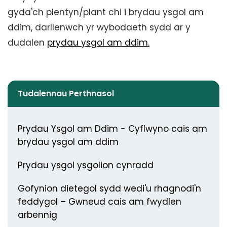
gyda'ch plentyn/plant chi i brydau ysgol am
ddim, darllenwch yr wybodaeth sydd ar y
dudalen
prydau ysgol am ddim.
Tudalennau Perthnasol
Prydau Ysgol am Ddim - Cyflwyno cais am
brydau ysgol am ddim
Prydau ysgol ysgolion cynradd
Gofynion dietegol sydd wedi'u rhagnodi'n
feddygol – Gwneud cais am fwydlen
arbennig