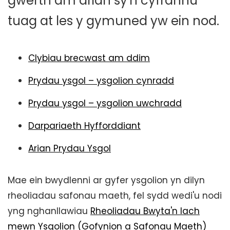
gwerth am arian sy'n cyfrannu
tuag at les y gymuned yw ein nod.
Clybiau brecwast am ddim
Prydau ysgol – ysgolion cynradd
Prydau ysgol – ysgolion uwchradd
Darpariaeth Hyfforddiant
Arian Prydau Ysgol
Mae ein bwydlenni ar gyfer ysgolion yn dilyn
rheoliadau safonau maeth, fel sydd wedi'u nodi
yng nghanllawiau
Rheoliadau Bwyta'n Iach
mewn Ysgolion (Gofynion a Safonau Maeth)