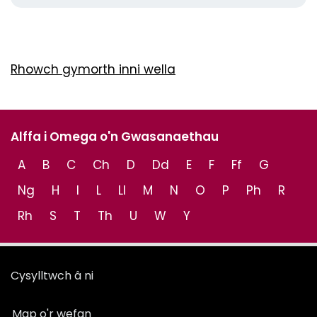
Rhowch gymorth inni wella
Alffa i Omega o'n Gwasanaethau
A
B
C
Ch
D
Dd
E
F
Ff
G
Ng
H
I
L
Ll
M
N
O
P
Ph
R
Rh
S
T
Th
U
W
Y
Cysylltwch â ni
Map o'r wefan