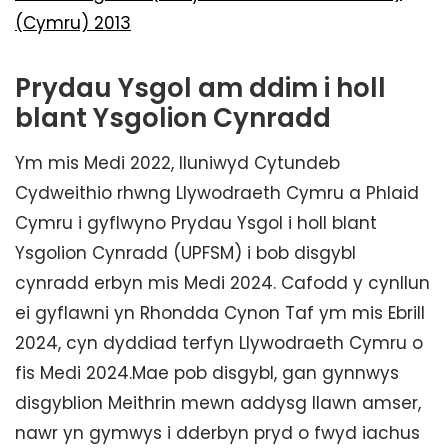
(Cymru) 2013
Prydau Ysgol am ddim i holl
blant Ysgolion Cynradd
Ym mis Medi 2022, lluniwyd Cytundeb
Cydweithio rhwng Llywodraeth Cymru a Phlaid
Cymru i gyflwyno Prydau Ysgol i holl blant
Ysgolion Cynradd (UPFSM) i bob disgybl
cynradd erbyn mis Medi 2024. Cafodd y cynllun
ei gyflawni yn Rhondda Cynon Taf ym mis Ebrill
2024, cyn dyddiad terfyn Llywodraeth Cymru o
fis Medi 2024.Mae pob disgybl, gan gynnwys
disgyblion Meithrin mewn addysg llawn amser,
nawr yn gymwys i dderbyn pryd o fwyd iachus