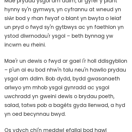
Mae prydau ysgol am ddim, ar gyfer y plant
hynny sy'n gymwys, yn cyfrannu at wneud yn
siŵr bod y rhan fwyaf o blant yn bwyta o leiaf
un pryd o fwyd sy'n gytbwys ac yn faethlon yn
ystod diwrnodau'r ysgol – beth bynnag yw
incwm eu rheini.
Mae'r un dewis o fwyd ar gael i'r holl ddisgyblion
– p'un ai eu bod nhw'n talu neu'n hawlio prydau
ysgol am ddim. Bob dydd, bydd gwasanaeth
arlwyo ym mhob ysgol gynradd ac ysgol
uwchradd yn gweini dewis o brydau poeth,
salad, tatws pob a bagéts gyda llenwad, a hyd
yn oed becynnau bwyd.
Os ydych chi'n meddwl efallai bod hawl