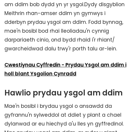
am ddim bob dydd yn yr ysgol.Dydy disgyblion
Meithrin rhan-amser ddim yn gymwys i
dderbyn prydau ysgol am ddim. Fodd bynnag,
mae'n bosibl bod rhai lleoliadau'n cynnig
darpariaeth cinio, ond bydd rhaid i'r rhiant/
gwarcheidwad dalu trwy'r porth talu ar-lein.
Cwestiynau Cyffredin - Prydau Ysgol am ddim i
holl blant Ysgolion Cynradd
Hawlio prydau ysgol am ddim
Mae'n bosibl i brydau ysgol o ansawdd da
gyfrannu'n sylweddol at ddiet y plant a chael
dylanwad ar eu hiechyd a'u lles yn gyffredinol.