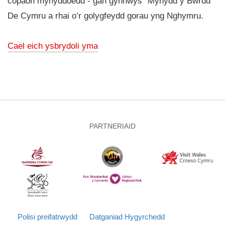
copaon mynyddoedd - gan gynnwys “Mynydd y Bwrdd”
De Cymru a rhai o’r golygfeydd gorau yng Nghymru.
Cael eich ysbrydoli yma
PARTNERIAID
Polisi preifatrwydd
Datganiad Hygyrchedd