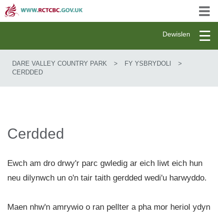
Skip
Togg
to
navi
main
content
Toggle
Dewislen
navigation
DARE VALLEY COUNTRY PARK
>
FY YSBRYDOLI
>
CERDDED
Cerdded
Ewch am dro drwy'r parc gwledig ar eich liwt eich hun
neu dilynwch un o'n tair taith gerdded wedi'u harwyddo.
Maen nhw'n amrywio o ran pellter a pha mor heriol ydyn