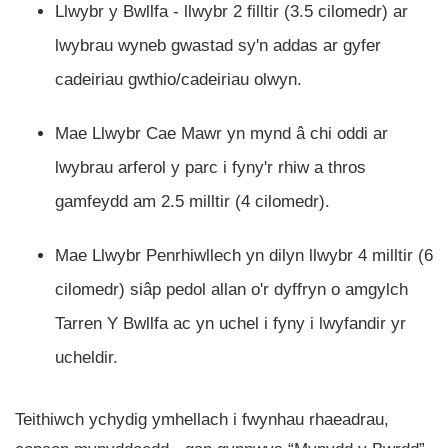
Llwybr y Bwllfa - llwybr 2 filltir (3.5 cilomedr) ar
lwybrau wyneb gwastad sy'n addas ar gyfer
cadeiriau gwthio/cadeiriau olwyn.
Mae Llwybr Cae Mawr yn mynd â chi oddi ar
lwybrau arferol y parc i fyny'r rhiw a thros
gamfeydd am 2.5 milltir (4 cilomedr).
Mae Llwybr Penrhiwllech yn dilyn llwybr 4 milltir (6
cilomedr) siâp pedol allan o'r dyffryn o amgylch
Tarren Y Bwllfa ac yn uchel i fyny i lwyfandir yr
ucheldir.
Teithiwch ychydig ymhellach i fwynhau rhaeadrau,