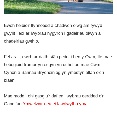
Ewch heibio'r llynnoedd a chadwch olwg am fywyd
gwyllt lleol ar lwybrau hygyrch i gadeiriau olwyn a
chadeiriau gwthio.
Fel arall, ewch ar daith siâp pedol i ben y Cwm, lle mae
hebogiaid tramor yn esgyn yn uchel ac mae Cwm
Cynon a Bannau Brycheiniog yn ymestyn allan o'ch
blaen.
Mae modd i chi gasglu'r daflen llwybrau cerdded o'r
Ganolfan
Ymwelwyr neu ei lawrlwytho yma: