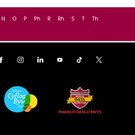
N
O
P
Ph
R
Rh
S
T
Th