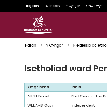
Skip
Trigolion
Busnesau
Y Cyngor
Ymwelwyr
to
main
content
Hafan
Y Cyngor
Pleidleisio ac etho
Isetholiad ward Pe
Ymgeisydd
Plaid
ALLEN, Daniel
Plaid Cymru - The P
WILLIAMS, Gavin
Independent