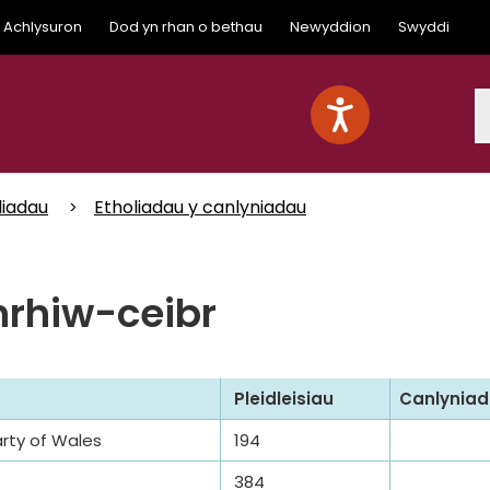
Achlysuron
Dod yn rhan o bethau
Newyddion
Swyddi
S
liadau
Etholiadau y canlyniadau
nrhiw-ceibr
Pleidleisiau
Canlyniad
arty of Wales
194
384