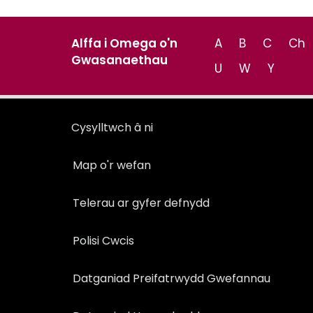
Alffa i Omega o'n
A
B
C
Ch
Gwasanaethau
U
W
Y
Cysylltwch â ni
Map o'r wefan
Telerau ar gyfer defnydd
Polisi Cwcis
Datganiad Preifatrwydd Gwefannau