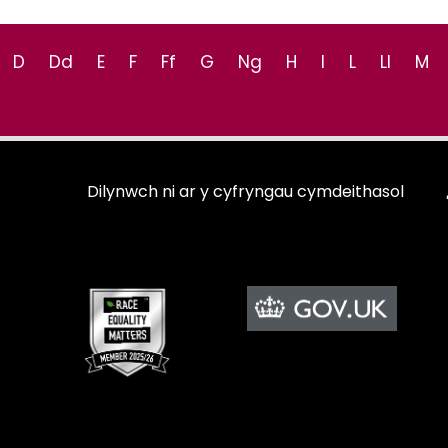
D
Dd
E
F
Ff
G
Ng
H
I
L
Ll
M
Dilynwch ni ar y cyfryngau cymdeithasol