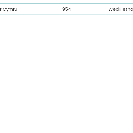
ur Cymru
954
Wedi’i etho