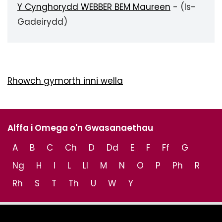
Y Cynghorydd WEBBER BEM Maureen
- (Is-
Gadeirydd)
Rhowch gymorth inni wella
Alffa i Omega o'n Gwasanaethau
A
B
C
Ch
D
Dd
E
F
Ff
G
Ng
H
I
L
Ll
M
N
O
P
Ph
R
Rh
S
T
Th
U
W
Y