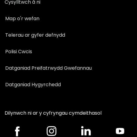
Cysylltwch â ni
Map o'r wefan
Telerau ar gyfer defnydd
Polisi Cwcis
Datganiad Preifatrwydd Gwefannau
Datganiad Hygyrchedd
Dilynwch ni ar y cyfryngau cymdeithasol