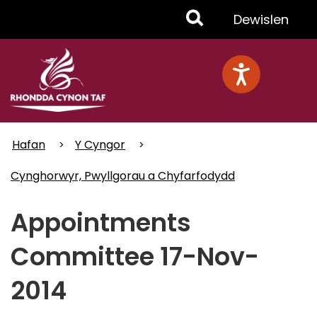
Skip
Toggle
Dewislen
to
main
Menu
content
Hafan
Y Cyngor
Cynghorwyr, Pwyllgorau a Chyfarfodydd
Appointments
Committee 17-Nov-
2014