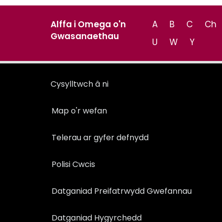
Alffa i Omega o'n
A
B
C
Ch
Gwasanaethau
U
W
Y
Cysylltwch â ni
Map o'r wefan
Telerau ar gyfer defnydd
Polisi Cwcis
Datganiad Preifatrwydd Gwefannau
Datganiad Hygyrchedd