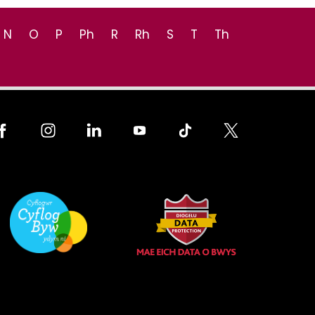
N
O
P
Ph
R
Rh
S
T
Th