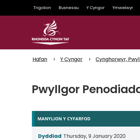
Skip
Trigolion
Busnesau
Y Cyngor
Ymwelwyr
to
main
content
Hafan
Y Cyngor
Cynghorwyr, Pwyl
Pwyllgor Penodiad
MANYLION Y CYFARFOD
Dyddiad
Thursday, 9 January 2020