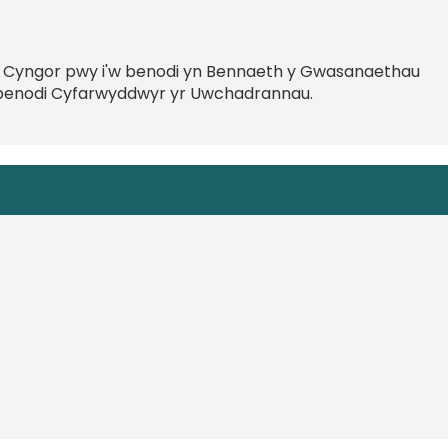
'r Cyngor pwy i'w benodi yn Bennaeth y Gwasanaethau
n penodi Cyfarwyddwyr yr Uwchadrannau.