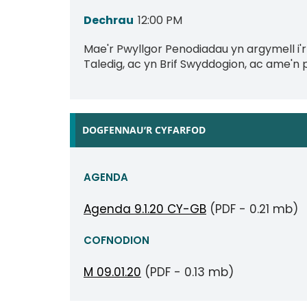
Dechrau
12:00 PM
Mae'r Pwyllgor Penodiadau yn argymell i
Taledig, ac yn Brif Swyddogion, ac ame'
DOGFENNAU’R CYFARFOD
AGENDA
Agenda 9.1.20 CY-GB
(PDF - 0.21 mb)
COFNODION
M 09.01.20
(PDF - 0.13 mb)