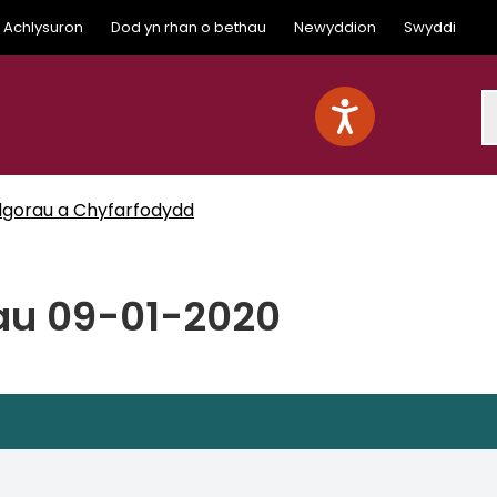
Achlysuron
Dod yn rhan o bethau
Newyddion
Swyddi
S
lgorau a Chyfarfodydd
au 09-01-2020