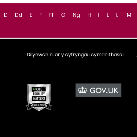
D
Dd
E
F
Ff
G
Ng
H
I
L
Ll
M
Dilynwch ni ar y cyfryngau cymdeithasol