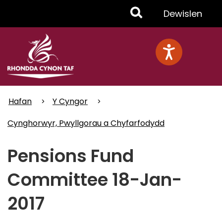
Skip
Toggle
Dewislen
to
main
Menu
content
Hafan
Y Cyngor
Cynghorwyr, Pwyllgorau a Chyfarfodydd
Pensions Fund
Committee 18-Jan-
2017