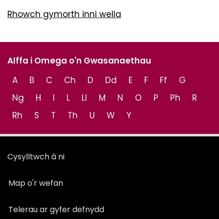
Rhowch gymorth inni wella
Alffa i Omega o'n Gwasanaethau
A
B
C
Ch
D
Dd
E
F
Ff
G
Ng
H
I
L
Ll
M
N
O
P
Ph
R
Rh
S
T
Th
U
W
Y
Cysylltwch â ni
Map o'r wefan
Telerau ar gyfer defnydd