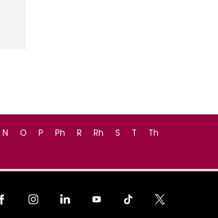
N
O
P
Ph
R
Rh
S
T
Th