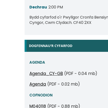
Dechrau
2:00 PM
Bydd cyfarfod o'r Pwyllgor Cronfa Bensiyn
Cyngor, Cwm Clydach. CF40 2XX
DOGFENNAU’R CYFARFOD
AGENDA
Agenda_CY-GB
(PDF - 0.04 mb)
Agenda
(PDF - 0.02 mb)
COFNODION
M040118
(PDF - 0.88 mb)