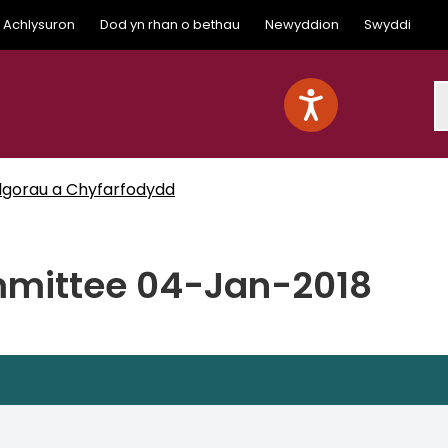
Achlysuron
Dod yn rhan o bethau
Newyddion
Swyddi
S
lgorau a Chyfarfodydd
mmittee 04-Jan-2018