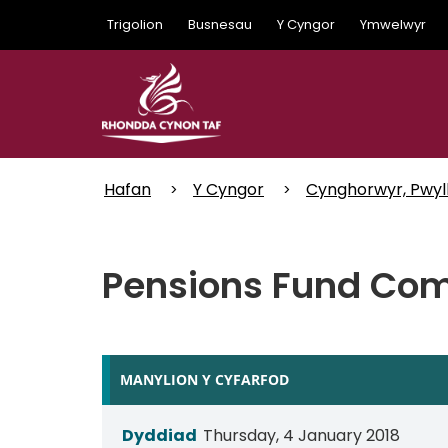
Skip
Trigolion
Busnesau
Y Cyngor
Ymwelwyr
to
main
content
Hafan
Y Cyngor
Cynghorwyr, Pwyl
Pensions Fund Co
MANYLION Y CYFARFOD
Dyddiad
Thursday, 4 January 2018