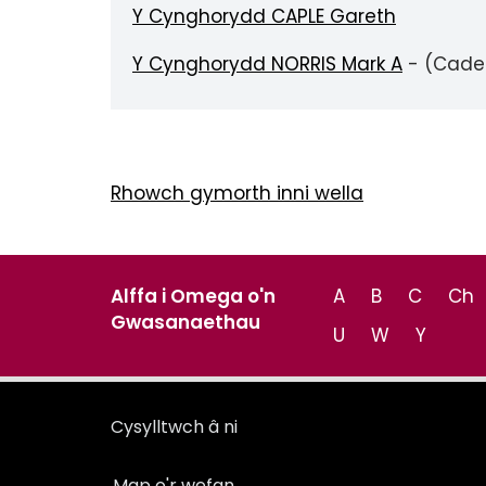
Y Cynghorydd CAPLE Gareth
Y Cynghorydd NORRIS Mark A
- (Cade
Rhowch gymorth inni wella
Alffa i Omega o'n
A
B
C
Ch
Gwasanaethau
U
W
Y
Cysylltwch â ni
Map o'r wefan