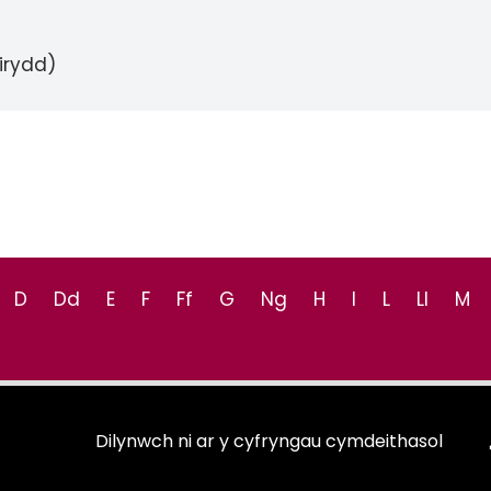
irydd)
D
Dd
E
F
Ff
G
Ng
H
I
L
Ll
M
Dilynwch ni ar y cyfryngau cymdeithasol