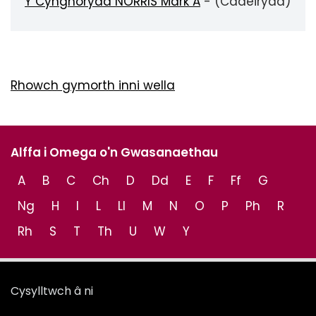
Y Cynghorydd NORRIS Mark A
- (Cadeirydd)
Rhowch gymorth inni wella
Alffa i Omega o'n Gwasanaethau
A
B
C
Ch
D
Dd
E
F
Ff
G
Ng
H
I
L
Ll
M
N
O
P
Ph
R
Rh
S
T
Th
U
W
Y
Cysylltwch â ni