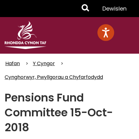
Skip
Toggle
Dewislen
to
main
Menu
content
Hafan
Y Cyngor
Cynghorwyr, Pwyllgorau a Chyfarfodydd
Pensions Fund
Committee 15-Oct-
2018