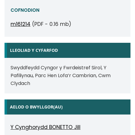
COFNODION
m161214
(PDF - 0.16 mb)
LLEOLIAD Y CYFARFOD
Swyddfeydd Cyngor y Fwrdeistref Sirol, Y
Pafiliynau, Parc Hen Lofa’r Cambrian, Cwm
Clydach
AELOD O BWYLLGOR(AU)
Y Cynghorydd BONETTO Jill