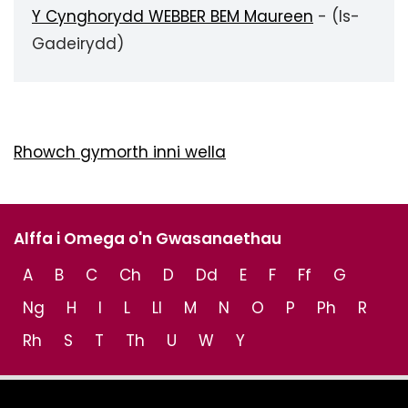
Y Cynghorydd WEBBER BEM Maureen
- (Is-
Gadeirydd)
Rhowch gymorth inni wella
Alffa i Omega o'n Gwasanaethau
A
B
C
Ch
D
Dd
E
F
Ff
G
Ng
H
I
L
Ll
M
N
O
P
Ph
R
Rh
S
T
Th
U
W
Y