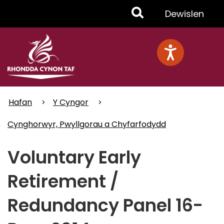
Skip
Toggle
Dewislen
to
main
Menu
content
Hafan
Y Cyngor
Cynghorwyr, Pwyllgorau a Chyfarfodydd
Voluntary Early
Retirement /
Redundancy Panel 16-