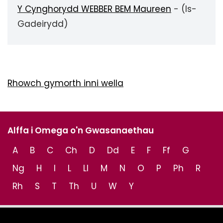
Y Cynghorydd WEBBER BEM Maureen
- (Is-
Gadeirydd)
Rhowch gymorth inni wella
Alffa i Omega o'n Gwasanaethau
A
B
C
Ch
D
Dd
E
F
Ff
G
Ng
H
I
L
Ll
M
N
O
P
Ph
R
Rh
S
T
Th
U
W
Y