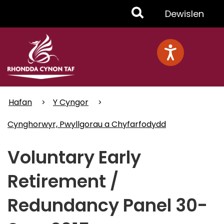
Skip
Toggle
Dewislen
to
main
Menu
content
Hafan
Y Cyngor
Cynghorwyr, Pwyllgorau a Chyfarfodydd
Voluntary Early
Retirement /
Redundancy Panel 30-