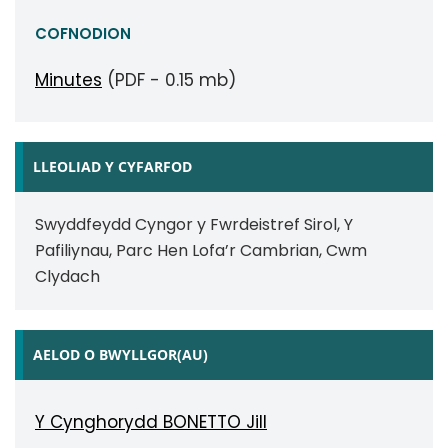
COFNODION
Minutes
(PDF - 0.15 mb)
LLEOLIAD Y CYFARFOD
Swyddfeydd Cyngor y Fwrdeistref Sirol, Y
Pafiliynau, Parc Hen Lofa’r Cambrian, Cwm
Clydach
AELOD O BWYLLGOR(AU)
Y Cynghorydd BONETTO Jill