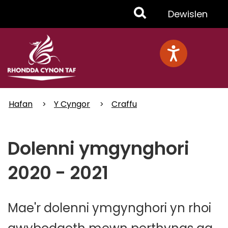
Skip
Toggle
Dewislen
to
main
Menu
content
Hafan
Y Cyngor
Craffu
Dolenni ym gynghori
2020 - 2021
Mae'r dolenni ymgynghori yn rhoi