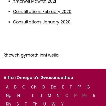
Ymchwil Mawrth 2021
Consultations February 2020
Consultations January 2020
Rhowch gymorth inni wella
Alffa i Omega o'n Gwasanaethau
A
B
C
Ch
D
Dd
E
F
Ff
G
Ng
H
I
L
Ll
M
N
O
P
Ph
R
Rh
S
T
Th
U
W
Y