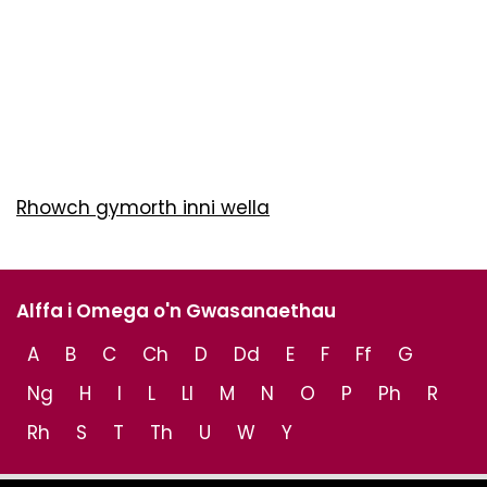
Rhowch gymorth inni wella
Alffa i Omega o'n Gwasanaethau
A
B
C
Ch
D
Dd
E
F
Ff
G
Ng
H
I
L
Ll
M
N
O
P
Ph
R
Rh
S
T
Th
U
W
Y