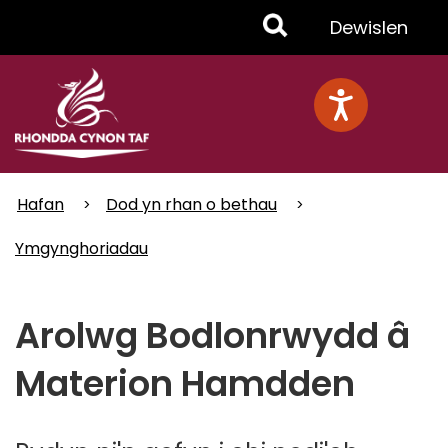
Skip
Toggle
Dewislen
to
main
Menu
content
Hafan
Dod yn rhan o bethau
Ymgynghoriadau
Arolwg Bodlonrwydd â
Materion Hamdden