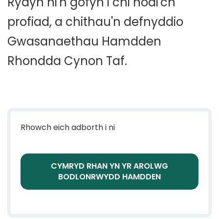
Rydyn ni'n gofyn i chi nodi'ch
profiad, a chithau'n defnyddio
Gwasanaethau Hamdden
Rhondda Cynon Taf.
Rhowch eich adborth i ni
CYMRYD RHAN YN YR AROLWG
BODLONRWYDD HAMDDEN