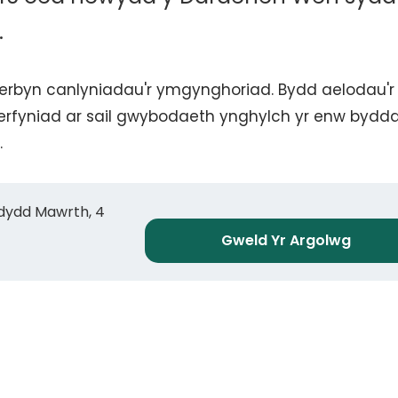
.
derbyn canlyniadau'r ymgynghoriad. Bydd aelodau'r 
erfyniad ar sail gwybodaeth ynghylch yr enw bydd
.
ddydd Mawrth, 4
Gweld Yr Argolwg