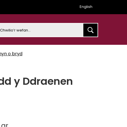
English
earch
hyn o bryd
dd y Ddraenen
 ar