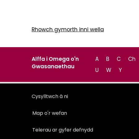
Rhowch gymorth inni wella
Alffa i Omega o'n
A
B
C
Ch
Gwasanaethau
U
W
Y
Cysylltwch â ni
Map o'r wefan
Telerau ar gyfer defnydd