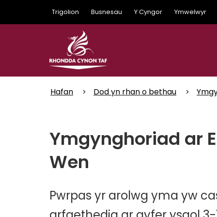
Skip
Trigolion
Busnesau
Y Cyngor
Ymwelwyr
to
main
content
Hafan
Dod yn rhan o bethau
Ymgy
Ymgynghoriad ar E
Wen
Pwrpas yr arolwg yma yw ca
arfaethedig ar gyfer ysgol 