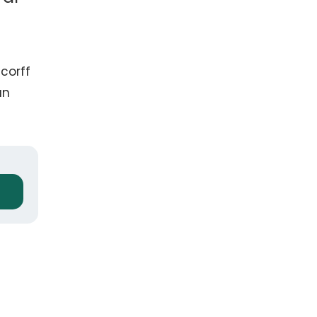
corff
an