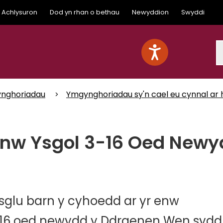
Achlysuron
Dod yn rhan o bethau
Newyddion
Swyddi
S
nghoriadau
Ymgynghoriadau sy'n cael eu cynnal ar 
nw Ysgol 3-16 Oed Newy
sglu barn y cyhoedd ar yr enw
3-16 oed newydd y Ddraenen Wen sydd