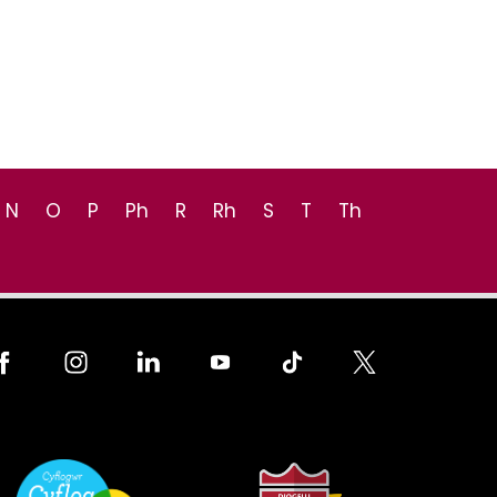
N
O
P
Ph
R
Rh
S
T
Th