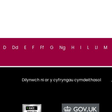
D
Dd
E
F
Ff
G
Ng
H
I
L
Ll
M
Dilynwch ni ar y cyfryngau cymdeithasol