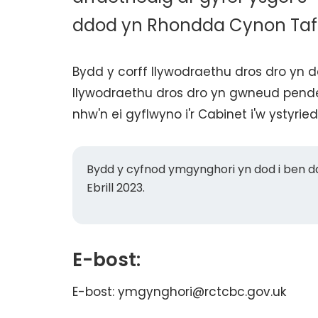
ddod yn Rhondda Cynon Taf
Bydd y corff llywodraethu dros dro yn 
llywodraethu dros dro yn gwneud pend
nhw'n ei gyflwyno i'r Cabinet i'w ystyried
Bydd y cyfnod ymgynghori yn dod i ben 
Ebrill 2023.
E-bost:
E-bost: ymgynghori@rctcbc.gov.uk