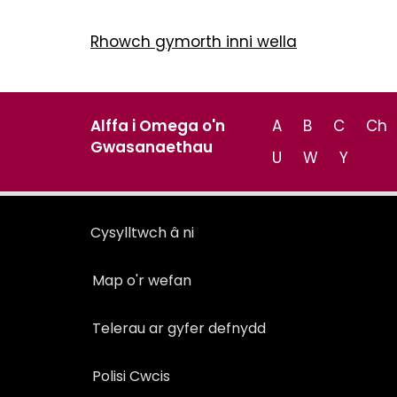
Rhowch gymorth inni wella
Alffa i Omega o'n
A
B
C
Ch
Gwasanaethau
U
W
Y
Cysylltwch â ni
Map o'r wefan
Telerau ar gyfer defnydd
Polisi Cwcis