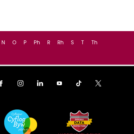
N
O
P
Ph
R
Rh
S
T
Th