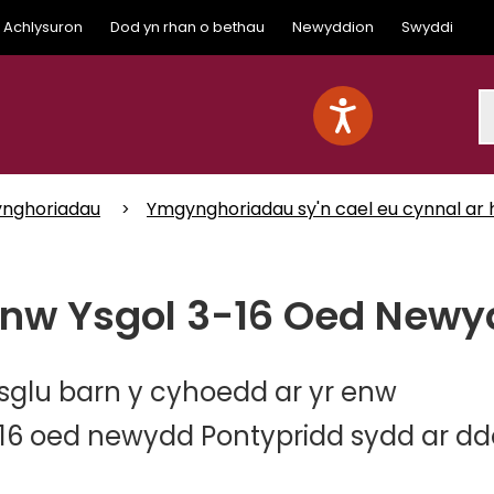
Achlysuron
Dod yn rhan o bethau
Newyddion
Swyddi
S
nghoriadau
Ymgynghoriadau sy'n cael eu cynnal ar 
nw Ysgol 3-16 Oed Newy
sglu barn y cyhoedd ar yr enw
3-16 oed newydd Pontypridd sydd ar d