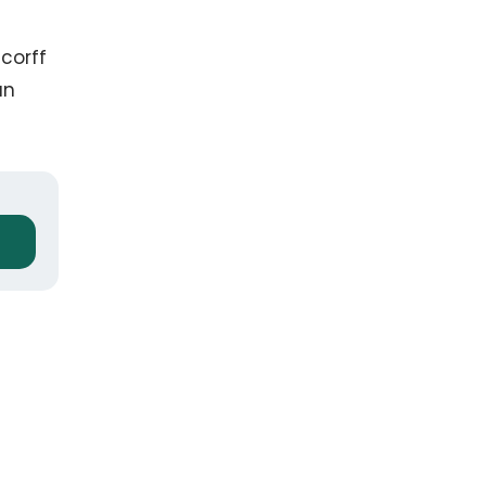
corff
an