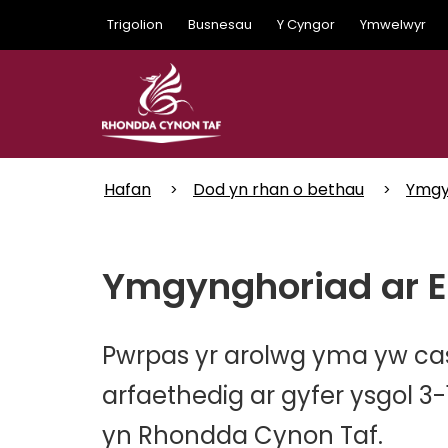
Skip
Trigolion
Busnesau
Y Cyngor
Ymwelwyr
to
main
content
Hafan
Dod yn rhan o bethau
Ymgy
Ymgynghoriad ar E
Pwrpas yr arolwg yma yw ca
arfaethedig ar gyfer ysgol 
yn Rhondda Cynon Taf.