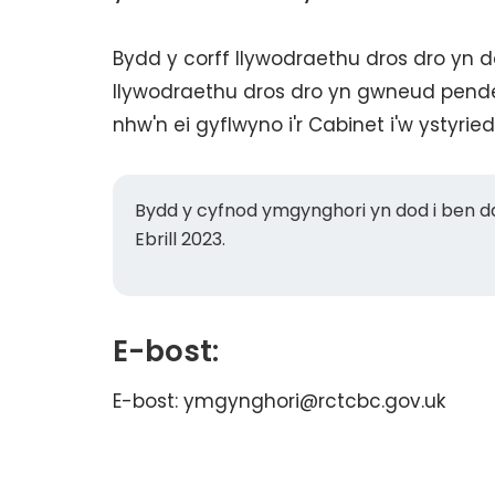
Bydd y corff llywodraethu dros dro yn 
llywodraethu dros dro yn gwneud pend
nhw'n ei gyflwyno i'r Cabinet i'w ystyried
Bydd y cyfnod ymgynghori yn dod i ben 
Ebrill 2023.
E-bost:
E-bost: ymgynghori@rctcbc.gov.uk