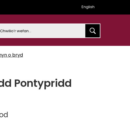
English
earch
hyn o bryd
dd Pontypridd
dod