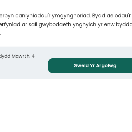
derbyn canlyniadau'r ymgynghoriad. Bydd aelodau'r 
erfyniad ar sail gwybodaeth ynghylch yr enw bydd
.
ddydd Mawrth, 4
Gweld Yr Argolwg