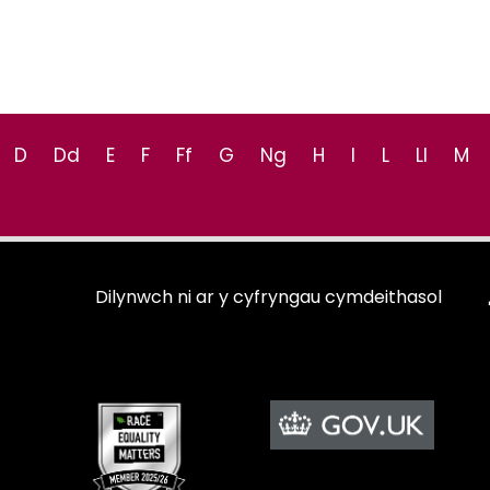
D
Dd
E
F
Ff
G
Ng
H
I
L
Ll
M
Dilynwch ni ar y cyfryngau cymdeithasol