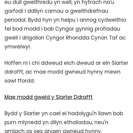
eu dull gweithredu yn well, yn hytrach na'u
gorfodi i ddilyn camau a gweithdrefnau
penodol. Bydd hyn yn helpu i annog cydweithio
fel bod modd i bob Cyngor gynnig profiadau
gwell i drigolion Cyngor Rhondda Cynon Taf ac
ymwelwyr.
Hoffen ni i chi ddweud eich dweud ar ein Siarter
ddrafft, ac mae modd gwneud hynny mewn
sawl ffordd.
Mae modd gweld y Siarter Ddrafft
Bydd y Siarter yn cael ei hadolygu'n llawn bob
pum mlynedd yn dilyn etholiadau, neu'n
amlach os oes angen gwneud hynny.