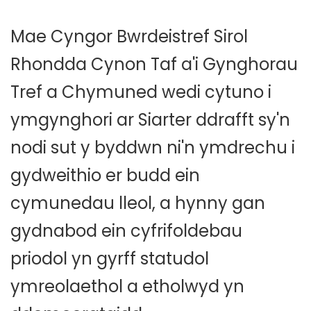
Mae Cyngor Bwrdeistref Sirol
Rhondda Cynon Taf a'i Gynghorau
Tref a Chymuned wedi cytuno i
ymgynghori ar Siarter ddrafft sy'n
nodi sut y byddwn ni'n ymdrechu i
gydweithio er budd ein
cymunedau lleol, a hynny gan
gydnabod ein cyfrifoldebau
priodol yn gyrff statudol
ymreolaethol a etholwyd yn