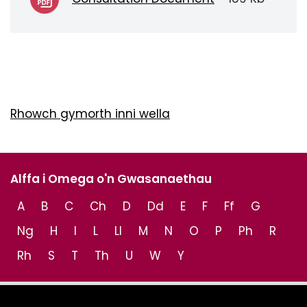
Rhowch gymorth inni wella
Alffa i Omega o'n Gwasanaethau
A
B
C
Ch
D
Dd
E
F
Ff
G
Ng
H
I
L
Ll
M
N
O
P
Ph
R
Rh
S
T
Th
U
W
Y