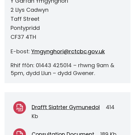
Y Garfan Ymgynghori
2 Llys Cadwyn
Taff Street
Pontypridd
CF37 4TH
E-bost:
Ymgynghori@rctcbc.gov.uk
Rhif ffôn: 01443 425014 – rhwng 9am &
5pm, dydd Llun – dydd Gwener.
Drafft Siatrter Gymunedol
414
Kb
Consultation Document
189 Kb