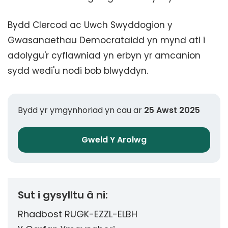
Bydd Clercod ac Uwch Swyddogion y
Gwasanaethau Democrataidd yn mynd ati i
adolygu'r cyflawniad yn erbyn yr amcanion
sydd wedi'u nodi bob blwyddyn.
Bydd yr ymgynhoriad yn cau ar
25 Awst 2025
Gweld Y Arolwg
Sut i gysylltu â ni:
Rhadbost RUGK-EZZL-ELBH