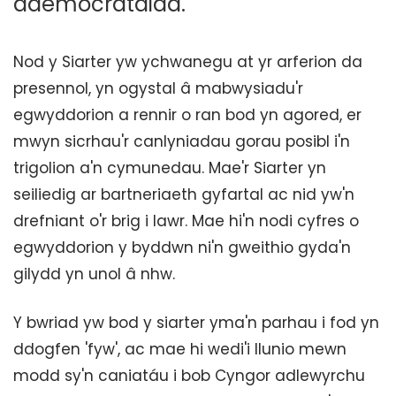
ddemocrataidd.
Nod y Siarter yw ychwanegu at yr arferion da
presennol, yn ogystal â mabwysiadu'r
egwyddorion a rennir o ran bod yn agored, er
mwyn sicrhau'r canlyniadau gorau posibl i'n
trigolion a'n cymunedau. Mae'r Siarter yn
seiliedig ar bartneriaeth gyfartal ac nid yw'n
drefniant o'r brig i lawr. Mae hi'n nodi cyfres o
egwyddorion y byddwn ni'n gweithio gyda'n
gilydd yn unol â nhw.
Y bwriad yw bod y siarter yma'n parhau i fod yn
ddogfen 'fyw', ac mae hi wedi'i llunio mewn
modd sy'n caniatáu i bob Cyngor adlewyrchu