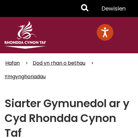
Skip
Toggle
Dewislen
to
main
Menu
content
Hafan
Dod yn rhan o bethau
Ymgynghoriadau
Siarter Gymunedol ar y
Cyd Rhondda Cynon
Taf