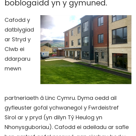
boblogaidd yn y gymuned.
Cafodd y
datblygiad
ar Stryd y
Clwb ei
ddarparu
mewn
partneriaeth â Linc Cymru. Dyma oedd ail
gyfleuster gofal ychwanegol y Fwrdeistref
Sirol ar y pryd (yn dilyn Tŷ Heulog yn
Nhonysguboriau). Cafodd ei adeiladu ar safle