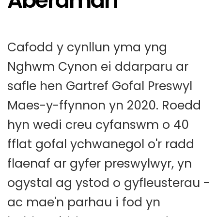
Aberaman
Cafodd y cynllun yma yng
Nghwm Cynon ei ddarparu ar
safle hen Gartref Gofal Preswyl
Maes-y-ffynnon yn 2020. Roedd
hyn wedi creu cyfanswm o 40
fflat gofal ychwanegol o'r radd
flaenaf ar gyfer preswylwyr, yn
ogystal ag ystod o gyfleusterau -
ac mae'n parhau i fod yn