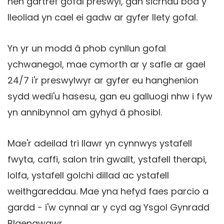
hen gartref gofal preswyl, gan sicrhau bod y
lleoliad yn cael ei gadw ar gyfer llety gofal.
Yn yr un modd â phob cynllun gofal
ychwanegol, mae cymorth ar y safle ar gael
24/7 i'r preswylwyr ar gyfer eu hanghenion
sydd wedi'u hasesu, gan eu galluogi nhw i fyw
yn annibynnol am gyhyd â phosibl.
Mae'r adeilad tri llawr yn cynnwys ystafell
fwyta, caffi, salon trin gwallt, ystafell therapi,
lolfa, ystafell golchi dillad ac ystafell
weithgareddau. Mae yna hefyd faes parcio a
gardd - i'w cynnal ar y cyd ag Ysgol Gynradd
Blaengwawr.