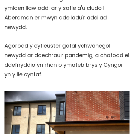
ymlaen llaw oddi ar y safle a'u cludo i
Aberaman er mwyn adeiladu'r adeilad
newydd.
Agorodd y cyfleuster gofal ychwanegol
newydd ar ddechrau'r pandemig, a chafodd ei
ddefnyddio yn rhan o ymateb brys y Cyngor
yn y lle cyntaf.