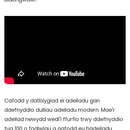
Cafodd y datblygiad ei adeiladu gan
ddefnyddio dulliau adeiladu modern. Mae'r
adeilad newydd wedi'i ffurfio trwy ddefnyddio
tua 100 o fodiwlau a gafodd eu hadeiladu