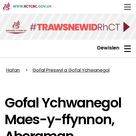
Skip
Tog
to
navi
main
content
Toggle
Dewislen
navigation
Hafan
Gofal Preswyl a Gofal Ychwanegol
Gofal Ychwanegol
Maes-y-ffynnon,