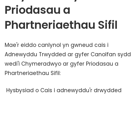
Priodasau a
Phartneriaethau Sifil
Mae'r eiddo canlynol yn gwneud cais i
Adnewyddu Trwydded ar gyfer Canolfan sydd
wedi'i Chymeradwyo ar gyfer Priodasau a
Phartneriaethau Sifil:
Hysbysiad o Cais i adnewyddu'r drwydded