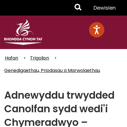
Skip
Toggle
Dewislen
to
main
Menu
content
Hafan
Trigolion
Genedigaethau, Priodasau a Marwolaethau
Adnewyddu trwydded
Canolfan sydd wedi'i
Chymeradwyo –