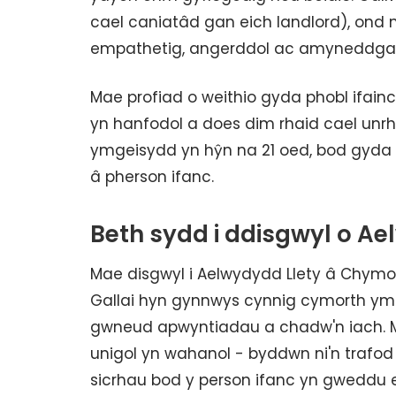
cael caniatâd gan eich landlord), ond
empathetig, angerddol ac amyneddgar
Mae profiad o weithio gyda phobl ifain
yn hanfodol a does dim rhaid cael unrh
ymgeisydd yn hŷn na 21 oed, bod gyda n
â pherson ifanc.
Beth sydd i ddisgwyl o Ae
Mae disgwyl i Aelwydydd Llety â Chymort
Gallai hyn gynnwys cynnig cymorth ymar
gwneud apwyntiadau a chadw'n iach. 
unigol yn wahanol - byddwn ni'n trafod
sicrhau bod y person ifanc yn gweddu 