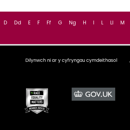
D
Dd
E
F
Ff
G
Ng
H
I
L
Ll
M
Dilynwch ni ar y cyfryngau cymdeithasol