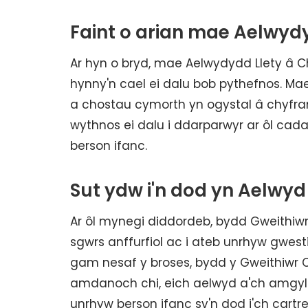
Faint o arian mae Aelwyd
Ar hyn o bryd, mae Aelwydydd Llety â 
hynny'n cael ei dalu bob pythefnos. M
a chostau cymorth yn ogystal â chyfran
wythnos ei dalu i ddarparwyr ar ôl ca
berson ifanc.
Sut ydw i'n dod yn Aelwyd
Ar ôl mynegi diddordeb, bydd Gweithiwr
sgwrs anffurfiol ac i ateb unrhyw gwes
gam nesaf y broses, bydd y Gweithiwr
amdanoch chi, eich aelwyd a'ch amgyl
unrhyw berson ifanc sy'n dod i'ch cart