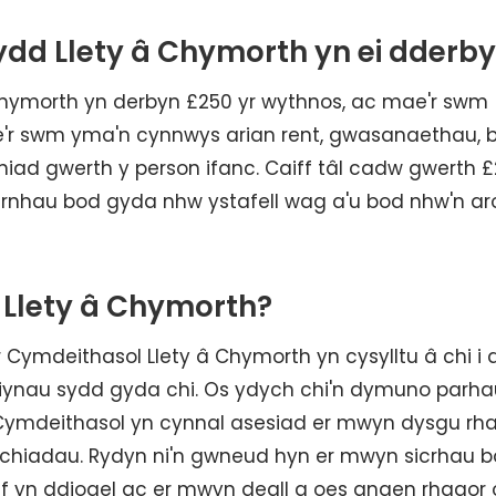
ydd Llety â Chymorth yn ei dderb
Chymorth yn derbyn £250 yr wythnos, ac mae'r swm
ae'r swm yma'n cynnwys arian rent, gwasanaethau,
iad gwerth y person ifanc. Caiff tâl cadw gwerth £
darnhau bod gyda nhw ystafell wag a'u bod nhw'n a
 Llety â Chymorth?
 Cymdeithasol Llety â Chymorth yn cysylltu â chi i 
tiynau sydd gyda chi. Os ydych chi'n dymuno parhau
 Cymdeithasol yn cynnal asesiad er mwyn dysgu rh
chiadau. Rydyn ni'n gwneud hyn er mwyn sicrhau 
ref yn ddiogel ac er mwyn deall a oes angen rhagor 