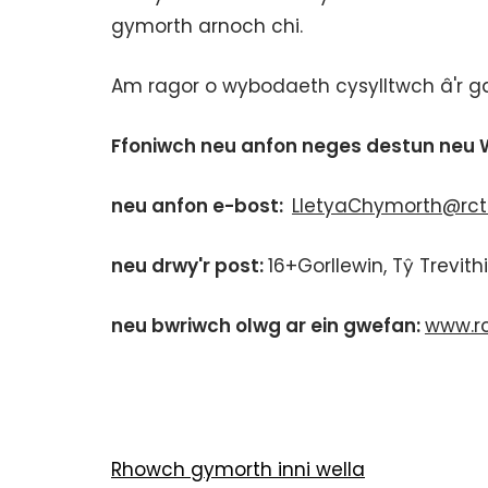
gymorth arnoch chi.
Am ragor o wybodaeth cysylltwch â'r ga
Ffoniwch neu anfon neges destun neu
neu anfon e-bost:
LletyaChymorth@rct
neu drwy'r post:
16+Gorllewin, Tŷ Trevit
neu bwriwch olwg ar ein gwefan:
www.rc
Rhowch gymorth inni wella