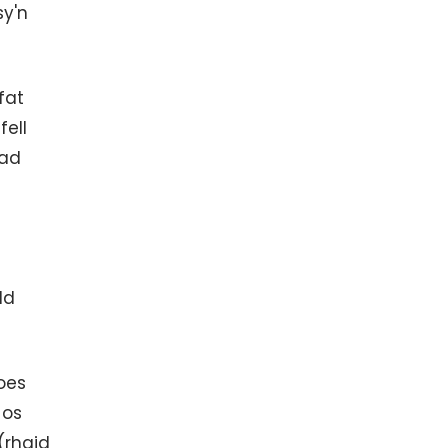
sy'n
fat
ell
iad
dd
oes
 os
(rhaid