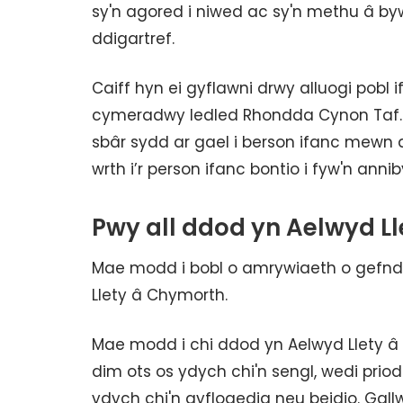
sy'n agored i niwed ac sy'n methu â by
ddigartref.
Caiff hyn ei gyflawni drwy alluogi pobl
cymeradwy ledled Rhondda Cynon Taf. B
sbâr sydd ar gael i berson ifanc mew
wrth i’r person ifanc bontio i fyw'n annib
Pwy all ddod yn Aelwyd L
Mae modd i bobl o amrywiaeth o gefn
Llety â Chymorth.
Mae modd i chi ddod yn Aelwyd Llety â
dim ots os ydych chi'n sengl, wedi prio
ydych chi'n gyflogedig neu beidio. Gall