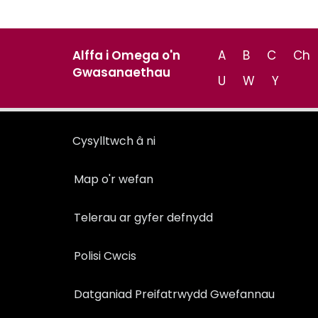
Alffa i Omega o'n
A
B
C
Ch
Gwasanaethau
U
W
Y
Cysylltwch â ni
Map o'r wefan
Telerau ar gyfer defnydd
Polisi Cwcis
Datganiad Preifatrwydd Gwefannau