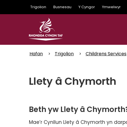
Skip
Trigolion
Busnesau
Y Cyngor
Ymwelwyr
to
main
content
Hafan
Trigolion
Childrens Services
Llety â Chymorth
Beth yw Llety â Chymorth
Mae’r Cynllun Llety â Chymorth yn darpar