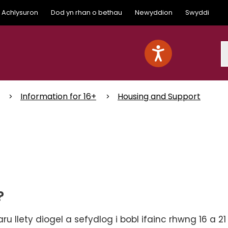
Achlysuron
Dod yn rhan o bethau
Newyddion
Swyddi
S
Information for 16+
Housing and Support
?
u llety diogel a sefydlog i bobl ifainc rhwng 16 a 2