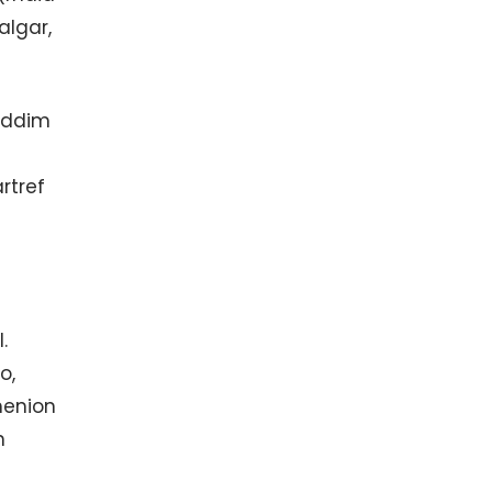
algar,
d ddim
rtref
.
o,
henion
n