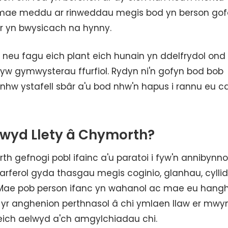
 mae meddu ar rinweddau megis bod yn berson gof
 yn bwysicach na hynny.
c neu fagu eich plant eich hunain yn ddelfrydol on
yw gymwysterau ffurfiol. Rydyn ni'n gofyn bod bob
hw ystafell sbâr a'u bod nhw'n hapus i rannu eu ca
lwyd Llety â Chymorth?
h gefnogi pobl ifainc a'u paratoi i fyw'n annibynnol
ferol gyda thasgau megis coginio, glanhau, cyllid
Mae pob person ifanc yn wahanol ac mae eu hang
 yr anghenion perthnasol â chi ymlaen llaw er mwy
eich aelwyd a'ch amgylchiadau chi.