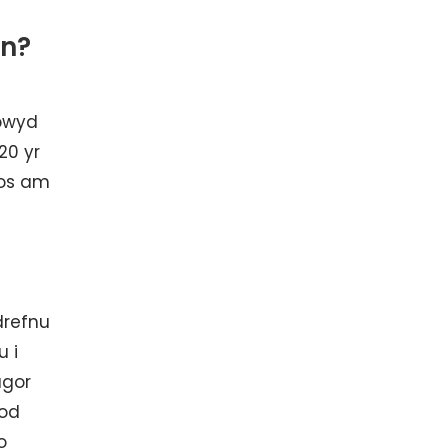
yn?
 bwyd
20 yr
ros am
drefnu
 i
agor
bod
o