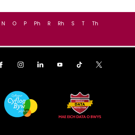
N
O
P
Ph
R
Rh
S
T
Th