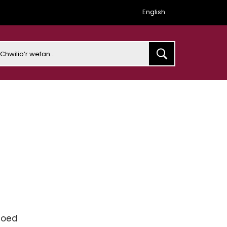
English
earch
1 oed