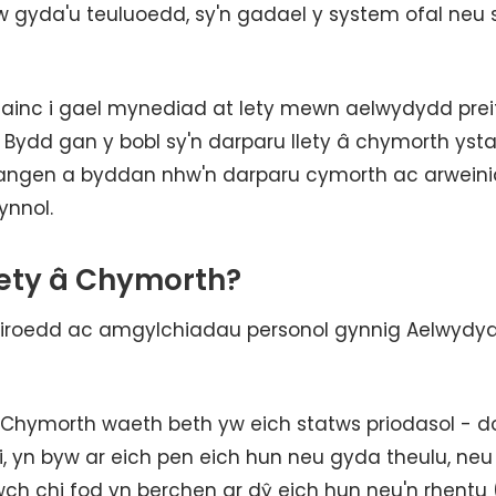
w gyda'u teuluoedd, sy'n gadael y system ofal neu 
 ifainc i gael mynediad at lety mewn aelwydydd prei
ydd gan y bobl sy'n darparu llety â chymorth ystaf
n angen a byddan nhw'n darparu cymorth ac arwein
ynnol.
lety â Chymorth?
diroedd ac amgylchiadau personol gynnig Aelwydy
 Chymorth waeth beth yw eich statws priodasol - d
di, yn byw ar eich pen eich hun neu gyda theulu, neu
wch chi fod yn berchen ar dŷ eich hun neu'n rhentu 