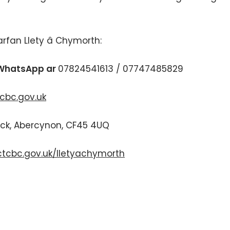
rfan Llety â Chymorth:
 WhatsApp ar
07824541613 / 07747485829
cbc.gov.uk
hick, Abercynon, CF45 4UQ
tcbc.gov.uk/lletyachymorth