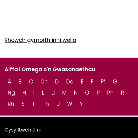
Rhowch gymorth inni wella
Alffa i Omega o'n Gwasanaethau
A
B
C
Ch
D
Dd
E
F
Ff
G
Ng
H
I
L
Ll
M
N
O
P
Ph
R
Rh
S
T
Th
U
W
Y
Cysylltwch â ni