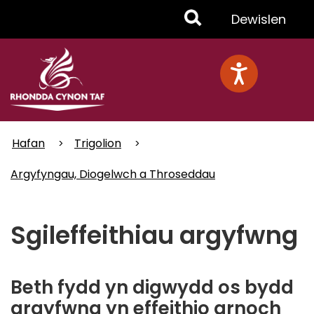
Skip
Toggle
Dewislen
to
main
Menu
content
Hafan
Trigolion
Argyfyngau, Diogelwch a Throseddau
Sgileffeithiau argyfwng
Beth fydd yn digwydd os bydd
argyfwng yn effeithio arnoch