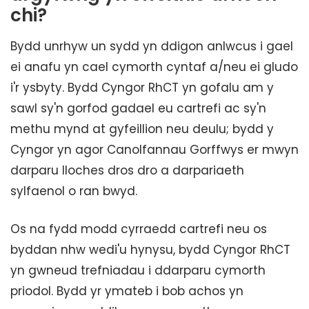
chi?
Bydd unrhyw un sydd yn ddigon anlwcus i gael
ei anafu yn cael cymorth cyntaf a/neu ei gludo
i'r ysbyty. Bydd Cyngor RhCT yn gofalu am y
sawl sy'n gorfod gadael eu cartrefi ac sy'n
methu mynd at gyfeillion neu deulu; bydd y
Cyngor yn agor Canolfannau Gorffwys er mwyn
darparu lloches dros dro a darpariaeth
sylfaenol o ran bwyd.
Os na fydd modd cyrraedd cartrefi neu os
byddan nhw wedi'u hynysu, bydd Cyngor RhCT
yn gwneud trefniadau i ddarparu cymorth
priodol. Bydd yr ymateb i bob achos yn