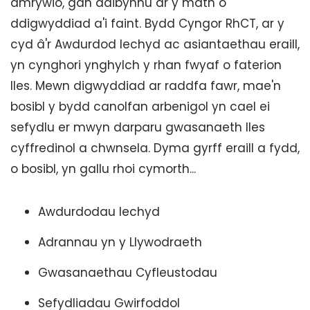
amrywio, gan ddibynnu ar y math o
ddigwyddiad a'i faint. Bydd Cyngor RhCT, ar y
cyd â'r Awdurdod Iechyd ac asiantaethau eraill,
yn cynghori ynghylch y rhan fwyaf o faterion
lles. Mewn digwyddiad ar raddfa fawr, mae'n
bosibl y bydd canolfan arbenigol yn cael ei
sefydlu er mwyn darparu gwasanaeth lles
cyffredinol a chwnsela. Dyma gyrff eraill a fydd,
o bosibl, yn gallu rhoi cymorth...
Awdurdodau Iechyd
Adrannau yn y Llywodraeth
Gwasanaethau Cyfleustodau
Sefydliadau Gwirfoddol