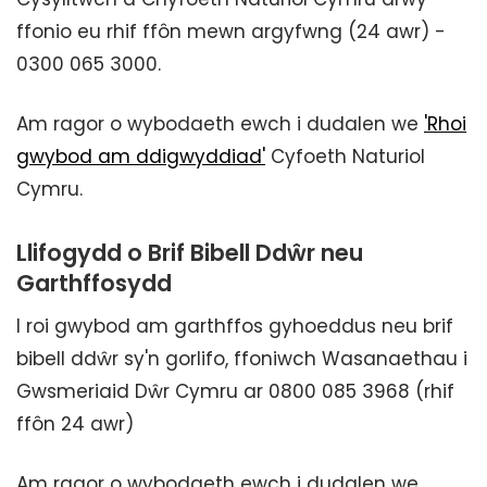
ffonio eu rhif ffôn mewn argyfwng (24 awr) -
0300 065 3000.
Am ragor o wybodaeth ewch i dudalen we
'Rhoi
gwybod am ddigwyddiad'
Cyfoeth Naturiol
Cymru.
Llifogydd o Brif Bibell Ddŵr neu
Garthffosydd
I roi gwybod am garthffos gyhoeddus neu brif
bibell ddŵr sy'n gorlifo, ffoniwch Wasanaethau i
Gwsmeriaid Dŵr Cymru ar 0800 085 3968 (rhif
ffôn 24 awr)
Am ragor o wybodaeth ewch i dudalen we