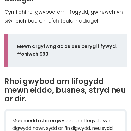
Cyn i chi roi gwybod am lifogydd, gwnewch yn
siŵr eich bod chi a'ch teulu'n ddiogel.
Mewn argyfwng ac os oes perygl i fywyd,
ffoniwch 999.
Rhoi gwybod am lifogydd
mewn eiddo, busnes, stryd neu
ar dir.
Mae modd i chi roi gwybod am lifogydd sy'n
digwydd nawr, sydd ar fin digwydd, neu sydd