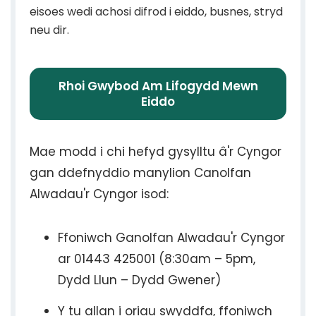
eisoes wedi achosi difrod i eiddo, busnes, stryd
neu dir.
Rhoi Gwybod Am Lifogydd Mewn
Eiddo
Mae modd i chi hefyd gysylltu â'r Cyngor
gan ddefnyddio manylion Canolfan
Alwadau'r Cyngor isod:
Ffoniwch Ganolfan Alwadau'r Cyngor
ar 01443 425001 (8:30am – 5pm,
Dydd Llun – Dydd Gwener)
Y tu allan i oriau swyddfa, ffoniwch