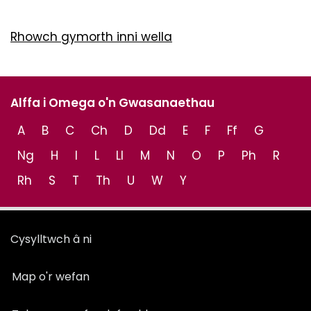
Rhowch gymorth inni wella
Alffa i Omega o'n Gwasanaethau
A
B
C
Ch
D
Dd
E
F
Ff
G
Ng
H
I
L
Ll
M
N
O
P
Ph
R
Rh
S
T
Th
U
W
Y
Cysylltwch â ni
Map o'r wefan