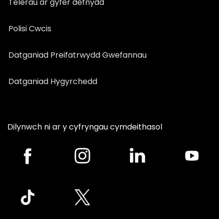
Telerau ar gyfer defnydd
Polisi Cwcis
Datganiad Preifatrwydd Gwefannau
Datganiad Hygyrchedd
Dilynwch ni ar y cyfryngau cymdeithasol