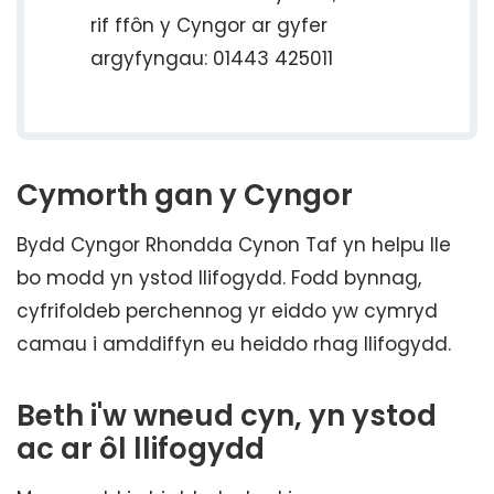
rif ffôn y Cyngor ar gyfer
argyfyngau: 01443 425011
Cymorth gan y Cyngor
Bydd Cyngor Rhondda Cynon Taf yn helpu lle
bo modd yn ystod llifogydd. Fodd bynnag,
cyfrifoldeb perchennog yr eiddo yw cymryd
camau i amddiffyn eu heiddo rhag llifogydd.
Beth i'w wneud cyn, yn ystod
ac ar ôl llifogydd