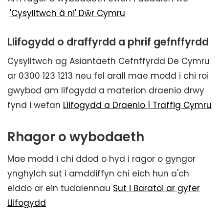
'Cysylltwch â ni' Dŵr Cymru
Llifogydd o draffyrdd a phrif gefnffyrdd
Cysylltwch ag Asiantaeth Cefnffyrdd De Cymru
ar 0300 123 1213 neu fel arall mae modd i chi roi
gwybod am lifogydd a materion draenio drwy
fynd i wefan
Llifogydd a Draenio | Traffig Cymru
Rhagor o wybodaeth
Mae modd i chi ddod o hyd i ragor o gyngor
ynghylch sut i amddiffyn chi eich hun a'ch
eiddo ar ein tudalennau
Sut i Baratoi ar gyfer
Llifogydd