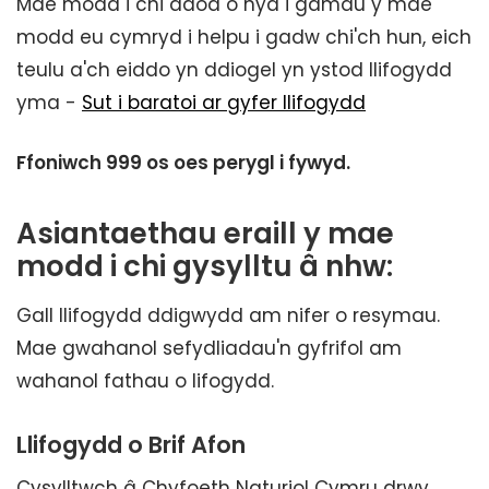
Mae modd i chi ddod o hyd i gamau y mae
modd eu cymryd i helpu i gadw chi'ch hun, eich
teulu a'ch eiddo yn ddiogel yn ystod llifogydd
yma -
Sut i baratoi ar gyfer llifogydd
Ffoniwch 999 os oes perygl i fywyd.
Asiantaethau eraill y mae
modd i chi gysylltu â nhw:
Gall llifogydd ddigwydd am nifer o resymau.
Mae gwahanol sefydliadau'n gyfrifol am
wahanol fathau o lifogydd.
Llifogydd o Brif Afon
Cysylltwch â Chyfoeth Naturiol Cymru drwy