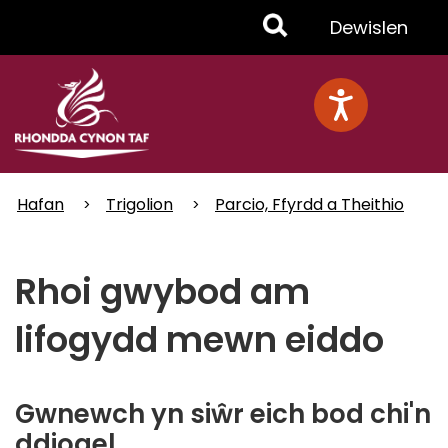
Skip
Toggle
Dewislen
to
main
Menu
content
Hafan
Trigolion
Parcio, Ffyrdd a Theithio
Rhoi gwybod am
lifogydd mewn eiddo
Gwnewch yn siŵr eich bod chi'n
ddiogel