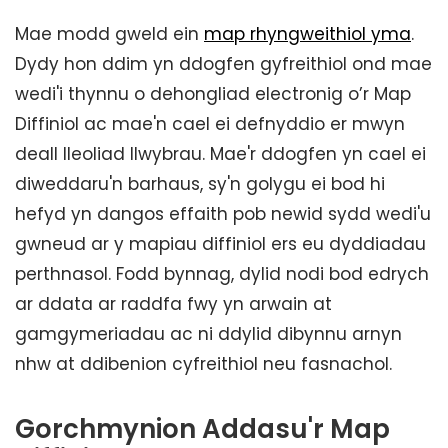
Mae modd gweld ein
map rhyngweithiol yma
.
Dydy hon ddim yn ddogfen gyfreithiol ond mae
wedi'i thynnu o dehongliad electronig o’r Map
Diffiniol ac mae'n cael ei defnyddio er mwyn
deall lleoliad llwybrau. Mae'r ddogfen yn cael ei
diweddaru'n barhaus, sy'n golygu ei bod hi
hefyd yn dangos effaith pob newid sydd wedi'u
gwneud ar y mapiau diffiniol ers eu dyddiadau
perthnasol. Fodd bynnag, dylid nodi bod edrych
ar ddata ar raddfa fwy yn arwain at
gamgymeriadau ac ni ddylid dibynnu arnyn
nhw at ddibenion cyfreithiol neu fasnachol.
Gorchmynion Addasu'r Map