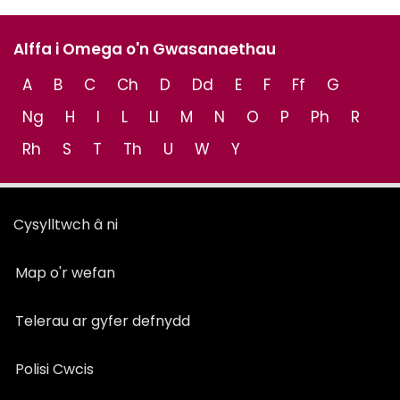
Alffa i Omega o'n Gwasanaethau
A
B
C
Ch
D
Dd
E
F
Ff
G
Ng
H
I
L
Ll
M
N
O
P
Ph
R
Rh
S
T
Th
U
W
Y
Cysylltwch â ni
Map o'r wefan
Telerau ar gyfer defnydd
Polisi Cwcis