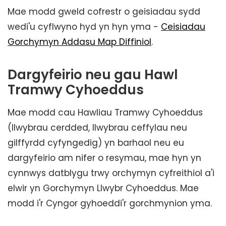
Mae modd gweld cofrestr o geisiadau sydd
wedi'u cyflwyno hyd yn hyn yma -
Ceisiadau
Gorchymyn Addasu Map Diffiniol
.
Dargyfeirio neu gau Hawl
Tramwy Cyhoeddus
Mae modd cau Hawliau Tramwy Cyhoeddus
(llwybrau cerdded, llwybrau ceffylau neu
gilffyrdd cyfyngedig) yn barhaol neu eu
dargyfeirio am nifer o resymau, mae hyn yn
cynnwys datblygu trwy orchymyn cyfreithiol a'i
elwir yn Gorchymyn Llwybr Cyhoeddus. Mae
modd i'r Cyngor gyhoeddi'r gorchmynion yma.