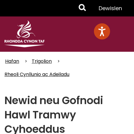
Skip
Toggle
Dewislen
to
main
Menu
content
Hafan
Trigolion
Rheoli Cynllunio ac Adeiladu
Newid neu Gofnodi
Hawl Tramwy
Cyhoeddus