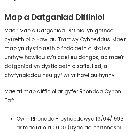
Map a Datganiad Diffiniol
Mae'r Map a Datganiad Diffiniol yn gofnod
cyfreithiol o Hawliau Tramwy Cyhoeddus. Mae'r
map yn dystiolaeth o fodolaeth a statws
unrhyw hawliau sy'n cael eu dangos, ac mae'r
datganiad yn dystiolaeth o safle, lled, a
chyfyngiadau neu gyflwr yr hawliau hynny.
Mae tri map diffiniol ar gyfer Rhondda Cynon
Taf:
Cwm Rhondda - cyhoeddwyd 16/04/1993
ar raddfa o 1:10 000 (Dyddiad perthnasol