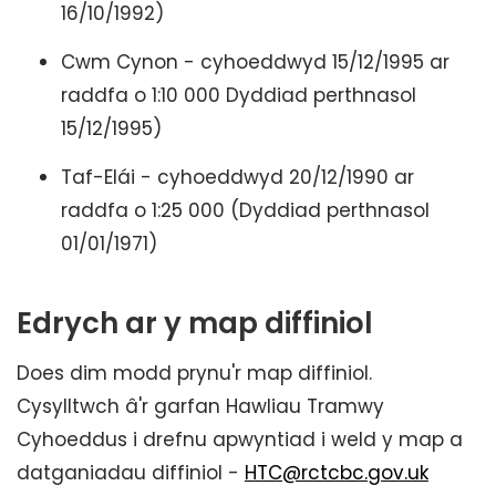
16/10/1992)
Cwm Cynon - cyhoeddwyd 15/12/1995 ar
raddfa o 1:10 000 Dyddiad perthnasol
15/12/1995)
Taf-Elái - cyhoeddwyd 20/12/1990 ar
raddfa o 1:25 000 (Dyddiad perthnasol
01/01/1971)
Edrych ar y map diffiniol
Does dim modd prynu'r map diffiniol.
Cysylltwch â'r garfan Hawliau Tramwy
Cyhoeddus i drefnu apwyntiad i weld y map a
datganiadau diffiniol -
HTC@rctcbc.gov.uk