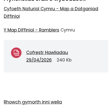
Cyfoeth Naturiol Cymru - Map a Datganiad
Diffiniol
Y Map Diffiniol - Ramblers
Cymru
Cofrestr Hawliadau
29/04/2026
240 Kb
Rhowch gymorth inni wella