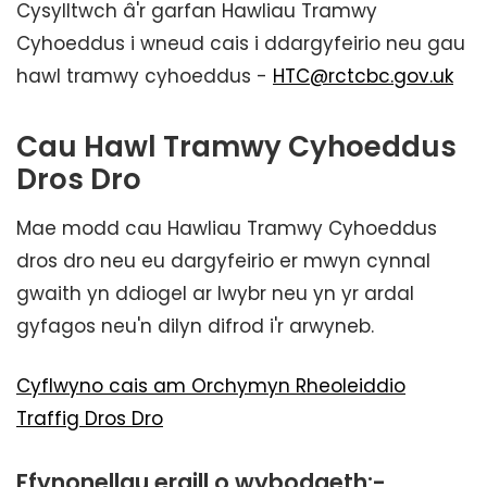
Cysylltwch â'r garfan Hawliau Tramwy
Cyhoeddus i wneud cais i ddargyfeirio neu gau
hawl tramwy cyhoeddus -
HTC@rctcbc.gov.uk
Cau Hawl Tramwy Cyhoeddus
Dros Dro
Mae modd cau Hawliau Tramwy Cyhoeddus
dros dro neu eu dargyfeirio er mwyn cynnal
gwaith yn ddiogel ar lwybr neu yn yr ardal
gyfagos neu'n dilyn difrod i'r arwyneb.
Cyflwyno cais am Orchymyn Rheoleiddio
Traffig Dros Dro
Ffynonellau eraill o wybodaeth:-