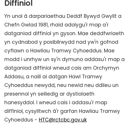
Diffiniol
Yn unol â darpariaethau Deddf Bywyd Gwyllt a
Chefn Gwlad 1981, rhaid adolygu'r map a'r
datganiad diffiniol yn gyson. Mae deddfwriaeth
yn cydnabod y posibilrwydd nad yw'n gofnod
cyflawn o Hawliau Tramwy Cyhoeddus. Mae
modd i unrhyw un sy'n dymuno addasu'r map a
datganiad diffiniol wneud cais am Orchymyn
Addasu, a naill ai datgan Hawl Tramwy
Cyhoeddus newydd, neu newid neu ddileu un
presennol yn seiliedig ar dystiolaeth
hanesyddol. I wneud cais i addasu'r map
diffiniol, cysylltwch â'r garfan Hawliau Tramwy
Cyhoeddus -
HTC@rctcbc.gov.uk