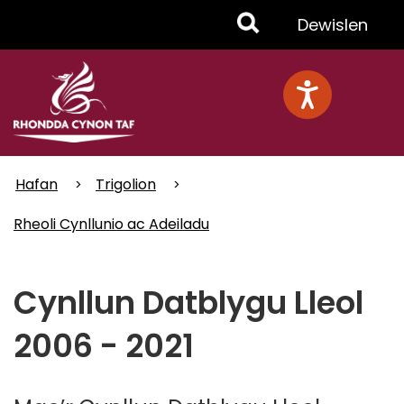
Skip
Toggle
Dewislen
to
main
Menu
content
Hafan
Trigolion
Rheoli Cynllunio ac Adeiladu
Cynllun Datblygu Lleol
2006 - 2021