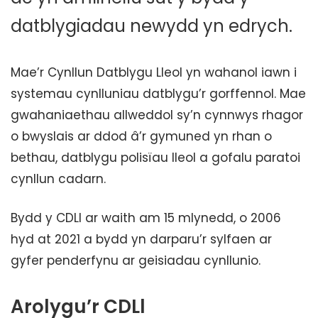
datblygiadau newydd yn edrych.
Mae’r Cynllun Datblygu Lleol yn wahanol iawn i
systemau cynlluniau datblygu’r gorffennol. Mae
gwahaniaethau allweddol sy’n cynnwys rhagor
o bwyslais ar ddod â’r gymuned yn rhan o
bethau, datblygu polisïau lleol a gofalu paratoi
cynllun cadarn.
Bydd y CDLl ar waith am 15 mlynedd, o 2006
hyd at 2021 a bydd yn darparu’r sylfaen ar
gyfer penderfynu ar geisiadau cynllunio.
Arolygu’r CDLl