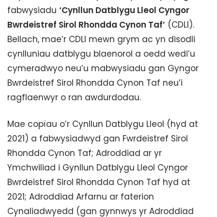
fabwysiadu
‘Cynllun Datblygu Lleol Cyngor
Bwrdeistref Sirol Rhondda Cynon Taf’
(CDLl).
Bellach, mae’r CDLl mewn grym ac yn disodli
cynlluniau datblygu blaenorol a oedd wedi’u
cymeradwyo neu’u mabwysiadu gan Gyngor
Bwrdeistref Sirol Rhondda Cynon Taf neu’i
ragflaenwyr o ran awdurdodau.
Mae copïau o’r Cynllun Datblygu Lleol (hyd at
2021) a fabwysiadwyd gan Fwrdeistref Sirol
Rhondda Cynon Taf; Adroddiad ar yr
Ymchwiliad i Gynllun Datblygu Lleol Cyngor
Bwrdeistref Sirol Rhondda Cynon Taf hyd at
2021; Adroddiad Arfarnu ar faterion
Cynaliadwyedd (gan gynnwys yr Adroddiad