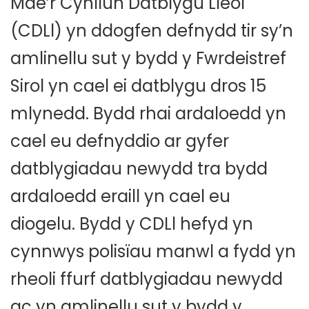
Mae’r Cynllun Datblygu Lleol
(CDLl) yn ddogfen defnydd tir sy’n
amlinellu sut y bydd y Fwrdeistref
Sirol yn cael ei datblygu dros 15
mlynedd. Bydd rhai ardaloedd yn
cael eu defnyddio ar gyfer
datblygiadau newydd tra bydd
ardaloedd eraill yn cael eu
diogelu. Bydd y CDLl hefyd yn
cynnwys polisïau manwl a fydd yn
rheoli ffurf datblygiadau newydd
ac yn amlinellu sut y bydd y