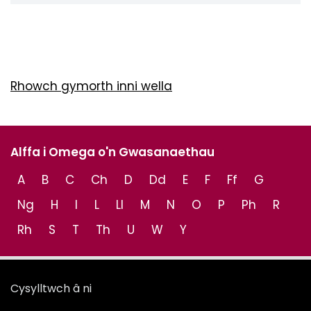
Rhowch gymorth inni wella
Alffa i Omega o'n Gwasanaethau
A
B
C
Ch
D
Dd
E
F
Ff
G
Ng
H
I
L
Ll
M
N
O
P
Ph
R
Rh
S
T
Th
U
W
Y
Cysylltwch â ni