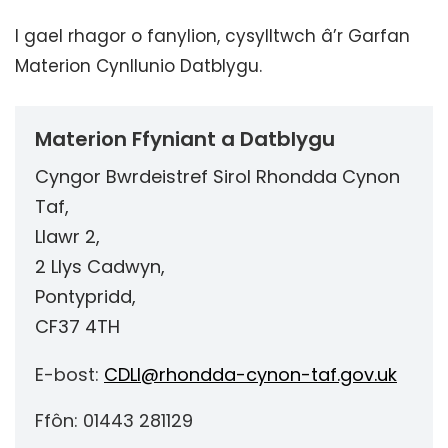
I gael rhagor o fanylion, cysylltwch â’r Garfan
Materion Cynllunio Datblygu.
Materion Ffyniant a Datblygu
Cyngor Bwrdeistref Sirol Rhondda Cynon
Taf,
Llawr 2,
2 Llys Cadwyn,
Pontypridd,
CF37 4TH
E-bost:
CDLl@rhondda-cynon-taf.gov.uk
Ffôn: 01443 281129