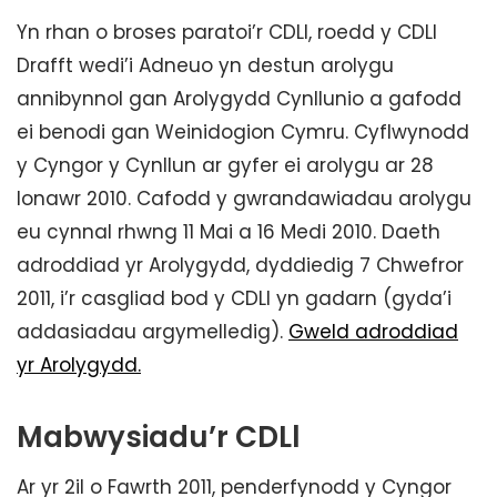
Yn rhan o broses paratoi’r CDLl, roedd y CDLl
Drafft wedi’i Adneuo yn destun arolygu
annibynnol gan Arolygydd Cynllunio a gafodd
ei benodi gan Weinidogion Cymru. Cyflwynodd
y Cyngor y Cynllun ar gyfer ei arolygu ar 28
Ionawr 2010. Cafodd y gwrandawiadau arolygu
eu cynnal rhwng 11 Mai a 16 Medi 2010. Daeth
adroddiad yr Arolygydd, dyddiedig 7 Chwefror
2011, i’r casgliad bod y CDLl yn gadarn (gyda’i
addasiadau argymelledig).
Gweld adroddiad
yr Arolygydd.
Mabwysiadu’r CDLl
Ar yr 2il o Fawrth 2011, penderfynodd y Cyngor