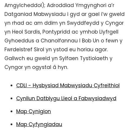
Amgylcheddol); Adroddiad Ymgynghori a’r
Datganiad Mabwysiadu i gyd ar gael i’w gweld
yn rhad ac am ddim yn Swyddfeydd y Cyngor
yn Heol Sardis, Pontypridd ac ymhob Llyfrgell
Gyhoeddus a Chanolfannau I Bob Un o fewn y
Fwrdeistref Sirol yn ystod eu horiau agor.
Gallwch eu gweld yn Sylfaen Tystiolaeth y
Cyngor yn ogystal â hyn.
CDLl - Hysbysiad Mabwysiadu Cyfreithiol
Cynllun Datblygu Lleol a Fabwysiadwyd
Map Cynigion
Map Cyfyngiadau