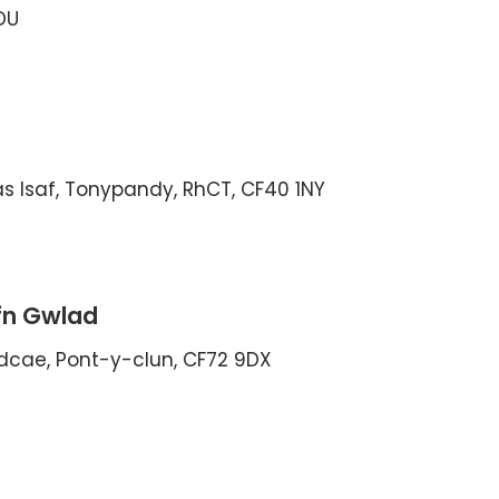
1DU
as Isaf, Tonypandy, RhCT, CF40 1NY
fn Gwlad
dcae, Pont-y-clun, CF72 9DX