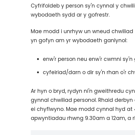
Cyfrifoldeb y person sy'n cynnal y chwil
wybodaeth sydd ar y gofrestr.
Mae modd i unrhyw un wneud chwiliad per
yn gofyn am yr wybodaeth ganlynol:
enw'r person neu enw'r cwmni sy'n
cyfeiriad/darn o dir sy'n rhan o'r c
Ar hyn o bryd, rydyn ni'n gweithredu cy
gynnal chwiliad personol. Rhaid derbyn 
ei chyflwyno. Mae modd cynnal hyd at 
apwyntiadau rhwng 9.30am a 12am, a r