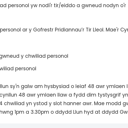
iad personol yw nodi'r tir/eiddo a gwneud nodyn o'r
sonol ar y Gofrestr Pridiannau’r Tir Lleol. Mae'r C
 gwneud y chwiliad personol
hwiliad personol
nllun sy'n galw am hysbysiad o leiaf 48 awr ymlaen l
cynllun 48 awr ymlaen llaw a fydd dim tystysgrif yn
4 chwiliad yn ystod y slot hanner awr. Mae modd 
hwng 1pm a 3.30pm o ddydd Llun hyd at ddydd Gw