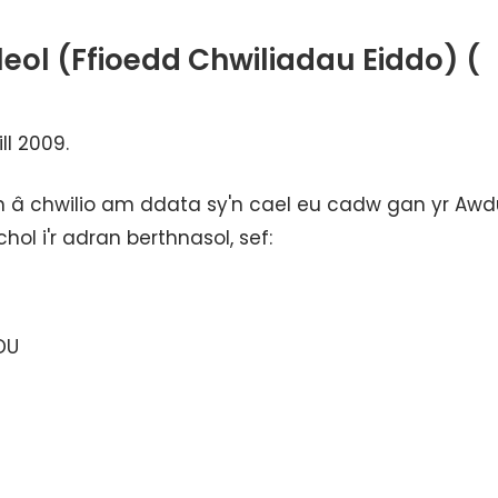
eol (Ffioedd Chwiliadau Eiddo) (
ll 2009.
ŷn â chwilio am ddata sy'n cael eu cadw gan yr Aw
chol i'r adran berthnasol, sef:
1DU