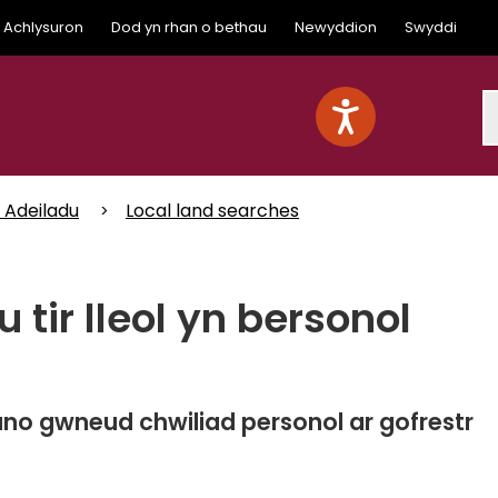
Achlysuron
Dod yn rhan o bethau
Newyddion
Swyddi
S
c Adeiladu
Local land searches
 tir lleol yn bersonol
no gwneud chwiliad personol ar gofrestr