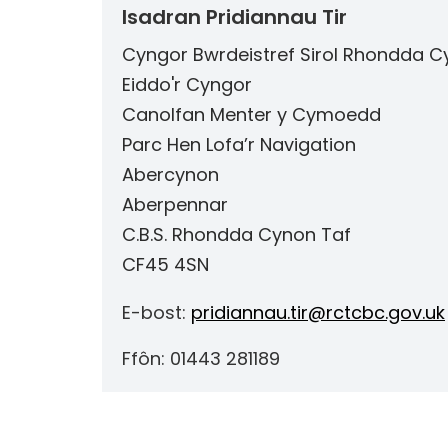
Isadran Pridiannau Tir
Cyngor Bwrdeistref Sirol Rhondda C
Eiddo'r Cyngor
Canolfan Menter y Cymoedd
Parc Hen Lofa’r Navigation
Abercynon
Aberpennar
C.B.S. Rhondda Cynon Taf
CF45 4SN
E-bost:
pridiannau.tir@rctcbc.gov.uk
Ffôn: 01443 281189