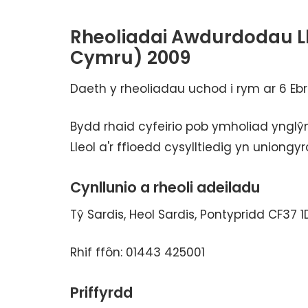
Rheoliadai Awdurdodau Ll
Cymru) 2009
Daeth y rheoliadau uchod i rym ar 6 Ebri
Bydd rhaid cyfeirio pob ymholiad yngl
Lleol a'r ffioedd cysylltiedig yn uniongyr
Cynllunio a rheoli adeiladu
Tŷ Sardis, Heol Sardis, Pontypridd CF37 
Rhif ffôn: 01443 425001
Priffyrdd