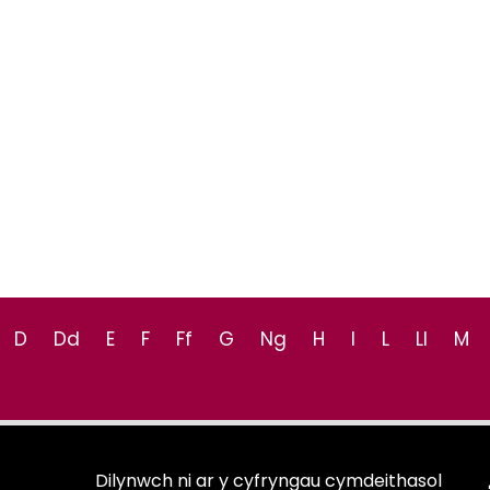
D
Dd
E
F
Ff
G
Ng
H
I
L
Ll
M
Dilynwch ni ar y cyfryngau cymdeithasol