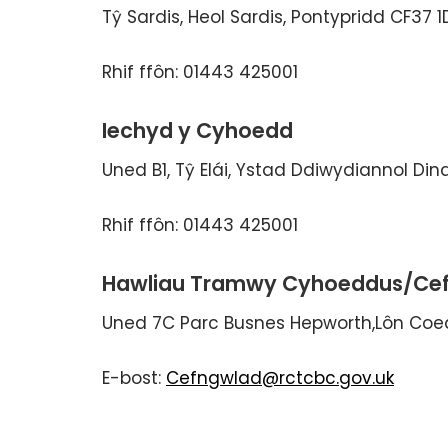
Tŷ Sardis, Heol Sardis, Pontypridd CF37 
Rhif ffôn: 01443 425001
Iechyd y Cyhoedd
Uned B1, Tŷ Elái, Ystad Ddiwydiannol Din
Rhif ffôn: 01443 425001
Hawliau Tramwy Cyhoeddus/Ce
Uned 7C Parc Busnes Hepworth,Lôn Coe
E-bost:
Cefngwlad@rctcbc.gov.uk