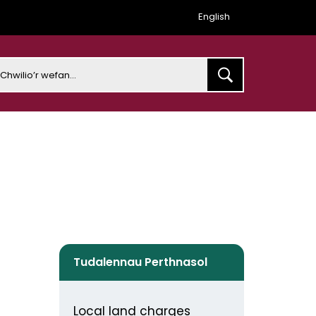
English
earch
Tudalennau Perthnasol
Local land charges