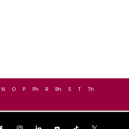
N
O
P
Ph
R
Rh
S
T
Th