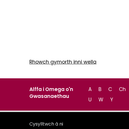
Rhowch gymorth inni wella
Alffa i Omega o'n
A
B
C
Ch
Gwasanaethau
U
W
Y
Cysylltwch â ni