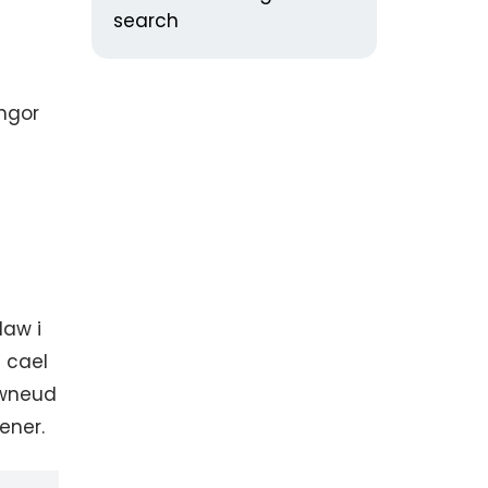
search
yngor
law i
 cael
gwneud
ener.