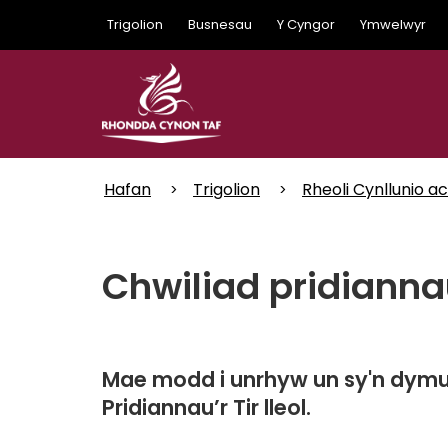
Skip
Trigolion
Busnesau
Y Cyngor
Ymwelwyr
to
main
content
Hafan
Trigolion
Rheoli Cynllunio a
Chwiliad pridiannau
Mae modd i unrhyw un sy'n dymu
Pridiannau’r Tir lleol.