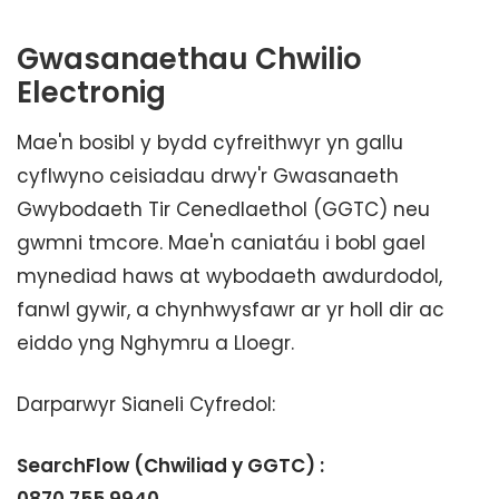
Gwasanaethau Chwilio
Electronig
Mae'n bosibl y bydd cyfreithwyr yn gallu
cyflwyno ceisiadau drwy'r Gwasanaeth
Gwybodaeth Tir Cenedlaethol (GGTC) neu
gwmni tmcore. Mae'n caniatáu i bobl gael
mynediad haws at wybodaeth awdurdodol,
fanwl gywir, a chynhwysfawr ar yr holl dir ac
eiddo yng Nghymru a Lloegr.
Darparwyr Sianeli Cyfredol:
SearchFlow (Chwiliad y GGTC) :