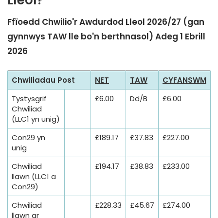
Lleol?
Ffïoedd Chwilio'r Awdurdod Lleol 2026/27
(gan
gynnwys TAW lle bo'n berthnasol)
Adeg 1 Ebrill
2026
Chwiliadau Post
NET
TAW
CYFANSWM
Tystysgrif
£6.00
Dd/B
£6.00
Chwiliad
(LLC1 yn unig)
Con29 yn
£189.17
£37.83
£227.00
unig
Chwiliad
£194.17
£38.83
£233.00
llawn (LLC1 a
Con29)
Chwiliad
£228.33
£45.67
£274.00
llawn ar