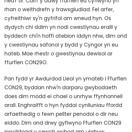
neu'r tir. Caiff y ddwy ffurflen eu cyflwyno yn
rhan o weithdrefn y trawsgludiad. Fel arfer,
cyfreithiwr sy'n gyfrifol am wneud hyn. Os
dydych chi ddim yn nodi cwestiynau eraill y
byddech chi'n hoffi atebion iddyn nhw, dim ond
y cwestiynau safonol y bydd y Cyngor yn eu
hateb. Mae rhestr o gwestiynau dewisol ar
ffurflen CON29O.
Pan fydd yr Awdurdod Lleol yn ymateb i Ffurflen
CON29, byddan nhw'n darparu gwybodaeth
does dim modd ei chael o unrhyw ffynhonnell
arall. Enghraifft o hyn fyddai cynlluniau ffordd
arfaethedig o fewn pellter penodol o dir neu
eiddo. Dim ond drwy gyflwyno Ffurflen CON29
swyddogol y cewch wybod am unrhyw