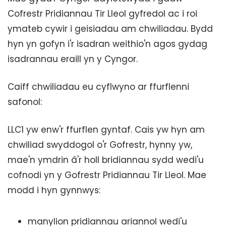
Cofrestr Pridiannau Tir Lleol gyfredol ac i roi
ymateb cywir i geisiadau am chwiliadau. Bydd
hyn yn gofyn i'r isadran weithio'n agos gydag
isadrannau eraill yn y Cyngor.
Caiff chwiliadau eu cyflwyno ar ffurflenni
safonol:
LLC1 yw enw'r ffurflen gyntaf. Cais yw hyn am
chwiliad swyddogol o'r Gofrestr, hynny yw,
mae'n ymdrin â'r holl bridiannau sydd wedi'u
cofnodi yn y Gofrestr Pridiannau Tir Lleol. Mae
modd i hyn gynnwys:
manylion pridiannau ariannol wedi'u