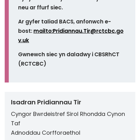
neu ar ffurf siec.
Ar gyfer taliad BACS, anfonwch e-
bost:
mailto:Pridiannau.Tir@rctcbc.go
v.uk
Gwnewch siec yn daladwy i CBSRhCT
(RCTCBC)
Isadran Pridiannau Tir
Cyngor Bwrdeistref Sirol Rhondda Cynon
Taf
Adnoddau Corfforaethol