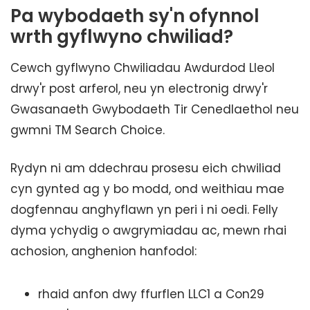
Pa wybodaeth sy'n ofynnol
wrth gyflwyno chwiliad?
Cewch gyflwyno Chwiliadau Awdurdod Lleol
drwy'r post arferol, neu yn electronig drwy'r
Gwasanaeth Gwybodaeth Tir Cenedlaethol neu
gwmni TM Search Choice.
Rydyn ni am ddechrau prosesu eich chwiliad
cyn gynted ag y bo modd, ond weithiau mae
dogfennau anghyflawn yn peri i ni oedi. Felly
dyma ychydig o awgrymiadau ac, mewn rhai
achosion, anghenion hanfodol:
rhaid anfon dwy ffurflen LLC1 a Con29