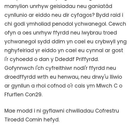
manylion unrhyw geisiadau neu ganiatâd
cynllunio ar eiddo neu dir cyfagos? Bydd raid i
chi godi ymholiad penodol ychwanegol. Cewch
ofyn a oes unrhyw ffyrdd neu lwybrau troed
ychwanegol sydd ddim yn cael eu crybwyll yng
nghyfeiriad yr eiddo yn cael eu cynnal ar gost
i'r cyhoedd o dan y Ddeddf Priffyrdd.
Gofynnwch i'ch cyfreithiwr nodi'r ffyrdd neu
droedffyrdd wrth eu henwau, neu drwy'u lliwio
ar gynllun a rhoi cofnod o'r cais ym Mlwch C o
Ffurflen Con29.
Mae modd i ni gyflawni chwiliadau Cofrestru
Tiroedd Comin hefyd.