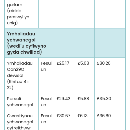
garlam
(eiddo
preswyl yn
unig)
Ymholiadau
ychwanegol
(wedi'u cyflwyno
gyda chwiliad)
Ymholiadau
Fesul
£25.17
£5.03
£30.20
Con29O
un
dewisol
(Rhifau 4 i
22)
Parseli
Fesul
£29.42
£5.88
£35.30
ychwanegol
un
Cwestiynau
Fesul
£30.67
£6.13
£36.80
ychwanegol
un
cyfreithwyr