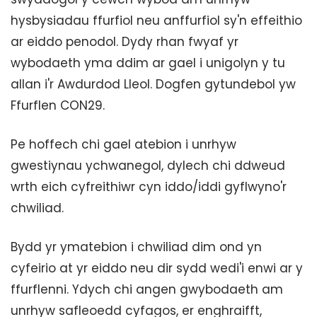
hysbysiadau ffurfiol neu anffurfiol sy'n effeithio
ar eiddo penodol. Dydy rhan fwyaf yr
wybodaeth yma ddim ar gael i unigolyn y tu
allan i'r Awdurdod Lleol. Dogfen gytundebol yw
Ffurflen CON29.
Pe hoffech chi gael atebion i unrhyw
gwestiynau ychwanegol, dylech chi ddweud
wrth eich cyfreithiwr cyn iddo/iddi gyflwyno'r
chwiliad.
Bydd yr ymatebion i chwiliad dim ond yn
cyfeirio at yr eiddo neu dir sydd wedi'i enwi ar y
ffurflenni. Ydych chi angen gwybodaeth am
unrhyw safleoedd cyfagos, er enghraifft,