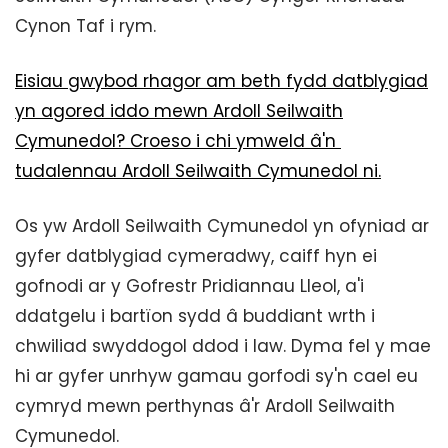
Cynon Taf i rym.
Eisiau gwybod rhagor am beth fydd datblygiad
yn agored iddo mewn Ardoll Seilwaith
Cymunedol? Croeso i chi ymweld â'n
tudalennau Ardoll Seilwaith Cymunedol ni.
Os yw Ardoll Seilwaith Cymunedol yn ofyniad ar
gyfer datblygiad cymeradwy, caiff hyn ei
gofnodi ar y Gofrestr Pridiannau Lleol, a'i
ddatgelu i bartïon sydd â buddiant wrth i
chwiliad swyddogol ddod i law. Dyma fel y mae
hi ar gyfer unrhyw gamau gorfodi sy'n cael eu
cymryd mewn perthynas â'r Ardoll Seilwaith
Cymunedol.