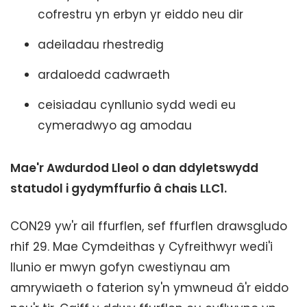
cofrestru yn erbyn yr eiddo neu dir
adeiladau rhestredig
ardaloedd cadwraeth
ceisiadau cynllunio sydd wedi eu
cymeradwyo ag amodau
Mae'r Awdurdod Lleol o dan ddyletswydd
statudol i gydymffurfio â chais LLC1.
CON29 yw'r ail ffurflen, sef ffurflen drawsgludo
rhif 29. Mae Cymdeithas y Cyfreithwyr wedi'i
llunio er mwyn gofyn cwestiynau am
amrywiaeth o faterion sy'n ymwneud â'r eiddo