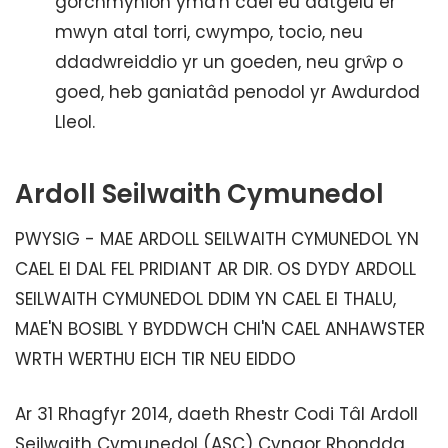
gorchmynion yma'n cael eu datgelu er
mwyn atal torri, cwympo, tocio, neu
ddadwreiddio yr un goeden, neu grŵp o
goed, heb ganiatâd penodol yr Awdurdod
Lleol.
Ardoll Seilwaith Cymunedol
PWYSIG - MAE ARDOLL SEILWAITH CYMUNEDOL YN
CAEL EI DAL FEL PRIDIANT AR DIR. OS DYDY ARDOLL
SEILWAITH CYMUNEDOL DDIM YN CAEL EI THALU,
MAE'N BOSIBL Y BYDDWCH CHI'N CAEL ANHAWSTER
WRTH WERTHU EICH TIR NEU EIDDO
Ar 31 Rhagfyr 2014, daeth Rhestr Codi Tâl Ardoll
Seilwaith Cymunedol (ASC) Cyngor Rhondda