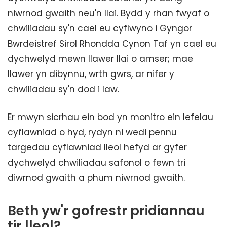
niwrnod gwaith neu'n llai. Bydd y rhan fwyaf o
chwiliadau sy'n cael eu cyflwyno i Gyngor
Bwrdeistref Sirol Rhondda Cynon Taf yn cael eu
dychwelyd mewn llawer llai o amser; mae
llawer yn dibynnu, wrth gwrs, ar nifer y
chwiliadau sy'n dod i law.
Er mwyn sicrhau ein bod yn monitro ein lefelau
cyflawniad o hyd, rydyn ni wedi pennu
targedau cyflawniad lleol hefyd ar gyfer
dychwelyd chwiliadau safonol o fewn tri
diwrnod gwaith a phum niwrnod gwaith.
Beth yw'r gofrestr pridiannau
tir lleol?