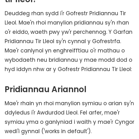
Deuddeg rhan sydd i'r Gofrestr Pridiannau Tir
Lleol. Mae'n rhoi manylion pridiannau sy'n rhan
o'r eiddo, waeth pwy yw'r perchennog. Y Garfan
Pridiannau Tir Lleol sy'n cynnal y Gofrestrfa.
Mae'r canlynol yn enghreifftiau o'r mathau o
wybodaeth neu bridiannau y mae modd dod o
hyd iddyn nhw ar y Gofrestr Pridiannau Tir Lleol:
Pridiannau Ariannol
Mae'r rhain yn rhoi manylion symiau o arian sy'n
ddyledus i'r Awdurdod Lleol. Fel arfer, mae'r
symiau yma o ganlyniad i waith y mae'r Cyngor
wedi'i gynnal ('works in default').