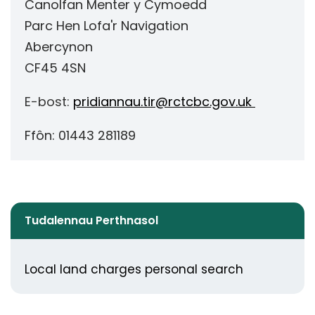
Canolfan Menter y Cymoedd
Parc Hen Lofa'r Navigation
Abercynon
CF45 4SN
E-bost:
pridiannau.tir@rctcbc.gov.uk
Ffôn: 01443 281189
Tudalennau Perthnasol
Local land charges personal search