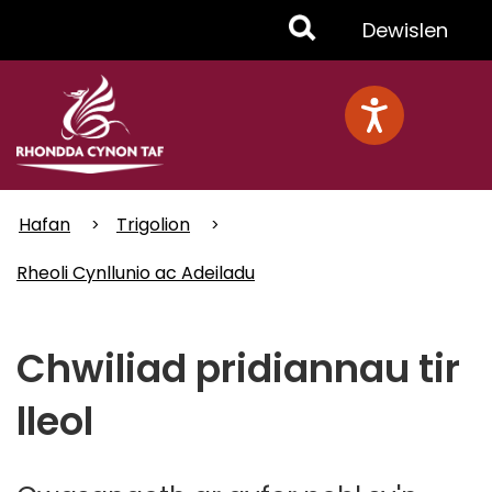
Skip
Toggle
Dewislen
to
main
Menu
content
Hafan
Trigolion
Rheoli Cynllunio ac Adeiladu
Chwiliad pridiannau tir
lleol