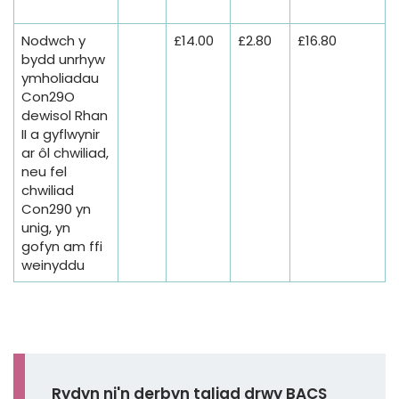
Nodwch y
£14.00
£2.80
£16.80
bydd unrhyw
ymholiadau
Con29O
dewisol Rhan
II a gyflwynir
ar ôl chwiliad,
neu fel
chwiliad
Con290 yn
unig, yn
gofyn am ffi
weinyddu
Rydyn ni'n derbyn taliad drwy BACS