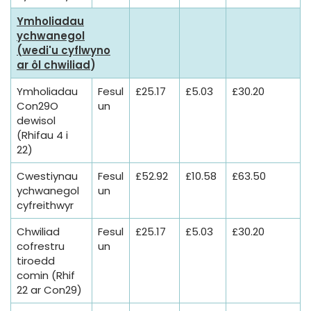
Ymholiadau
ychwanegol
(wedi'u cyflwyno
ar ôl chwiliad
)
Ymholiadau
Fesul
£25.17
£5.03
£30.20
Con29O
un
dewisol
(Rhifau 4 i
22)
Cwestiynau
Fesul
£52.92
£10.58
£63.50
ychwanegol
un
cyfreithwyr
Chwiliad
Fesul
£25.17
£5.03
£30.20
cofrestru
un
tiroedd
comin (Rhif
22 ar Con29)