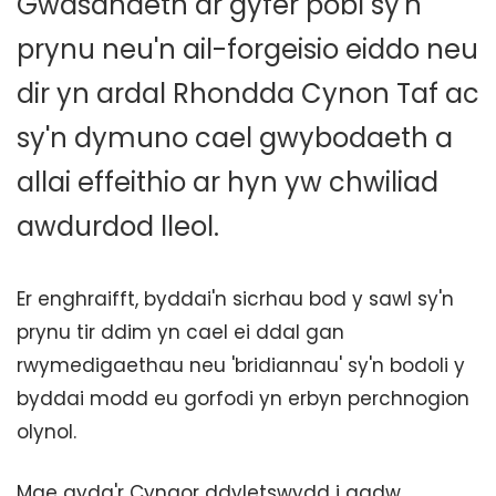
Gwasanaeth ar gyfer pobl sy'n
prynu neu'n ail-forgeisio eiddo neu
dir yn ardal Rhondda Cynon Taf ac
sy'n dymuno cael gwybodaeth a
allai effeithio ar hyn yw chwiliad
awdurdod lleol.
Er enghraifft, byddai'n sicrhau bod y sawl sy'n
prynu tir ddim yn cael ei ddal gan
rwymedigaethau neu 'bridiannau' sy'n bodoli y
byddai modd eu gorfodi yn erbyn perchnogion
olynol.
Mae gyda'r Cyngor ddyletswydd i gadw