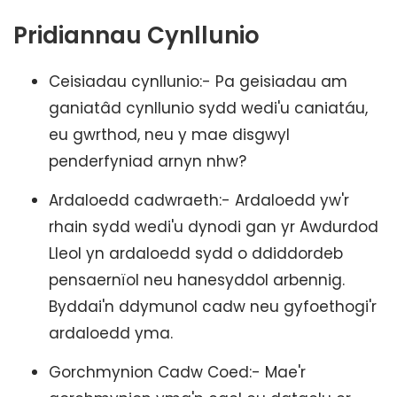
Pridiannau Cynllunio
Ceisiadau cynllunio:- Pa geisiadau am
ganiatâd cynllunio sydd wedi'u caniatáu,
eu gwrthod, neu y mae disgwyl
penderfyniad arnyn nhw?
Ardaloedd cadwraeth:- Ardaloedd yw'r
rhain sydd wedi'u dynodi gan yr Awdurdod
Lleol yn ardaloedd sydd o ddiddordeb
pensaernïol neu hanesyddol arbennig.
Byddai'n ddymunol cadw neu gyfoethogi'r
ardaloedd yma.
Gorchmynion Cadw Coed:- Mae'r