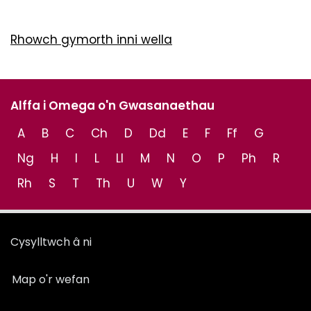
Rhowch gymorth inni wella
Alffa i Omega o'n Gwasanaethau
A
B
C
Ch
D
Dd
E
F
Ff
G
Ng
H
I
L
Ll
M
N
O
P
Ph
R
Rh
S
T
Th
U
W
Y
Cysylltwch â ni
Map o'r wefan