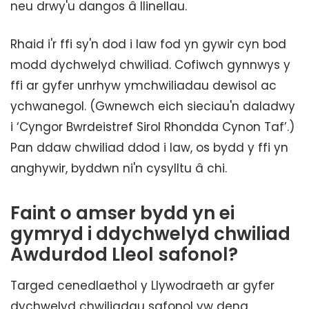
neu drwy'u dangos â llinellau.
Rhaid i'r ffi sy'n dod i law fod yn gywir cyn bod
modd dychwelyd chwiliad. Cofiwch gynnwys y
ffi ar gyfer unrhyw ymchwiliadau dewisol ac
ychwanegol. (Gwnewch eich sieciau'n daladwy
i ‘Cyngor Bwrdeistref Sirol Rhondda Cynon Taf’.)
Pan ddaw chwiliad ddod i law, os bydd y ffi yn
anghywir, byddwn ni'n cysylltu â chi.
Faint o amser bydd yn ei
gymryd i ddychwelyd chwiliad
Awdurdod Lleol safonol?
Targed cenedlaethol y Llywodraeth ar gyfer
dychwelyd chwiliadau safonol yw deng