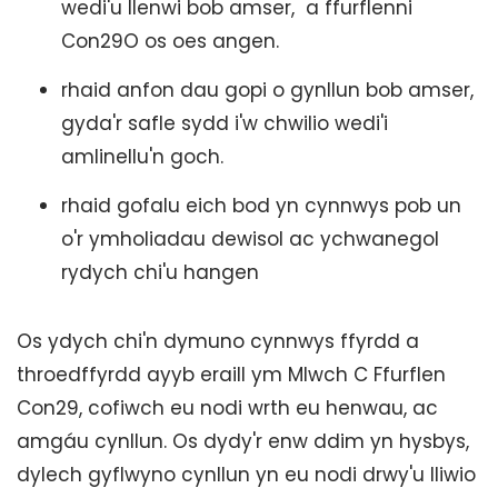
wedi'u llenwi bob amser, a ffurflenni
Con29O os oes angen.
rhaid anfon dau gopi o gynllun bob amser,
gyda'r safle sydd i'w chwilio wedi'i
amlinellu'n goch.
rhaid gofalu eich bod yn cynnwys pob un
o'r ymholiadau dewisol ac ychwanegol
rydych chi'u hangen
Os ydych chi'n dymuno cynnwys ffyrdd a
throedffyrdd ayyb eraill ym Mlwch C Ffurflen
Con29, cofiwch eu nodi wrth eu henwau, ac
amgáu cynllun. Os dydy'r enw ddim yn hysbys,
dylech gyflwyno cynllun yn eu nodi drwy'u lliwio