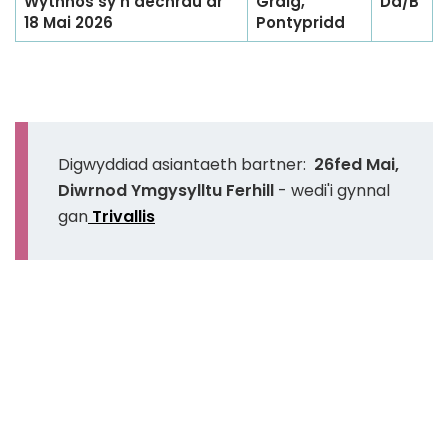
Wythnos sy'n dechrau ar
Graig,
Dd/B
18 Mai 2026
Pontypridd
Digwyddiad asiantaeth bartner:
26fed Mai,
Diwrnod Ymgysylltu Ferhill
- wedi'i gynnal
gan
Trivallis