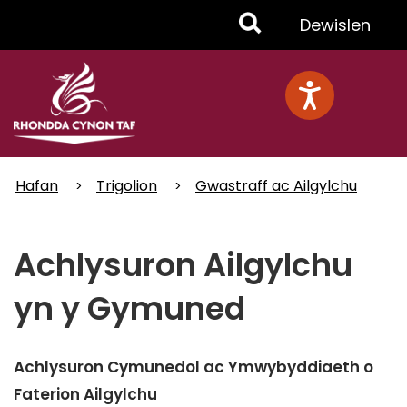
Skip
Toggle
Dewislen
to
main
Menu
content
Hafan
Trigolion
Gwastraff ac Ailgylchu
Achlysuron Ailgylchu
yn y Gymuned
Achlysuron Cymunedol ac Ymwybyddiaeth o
Faterion Ailgylchu