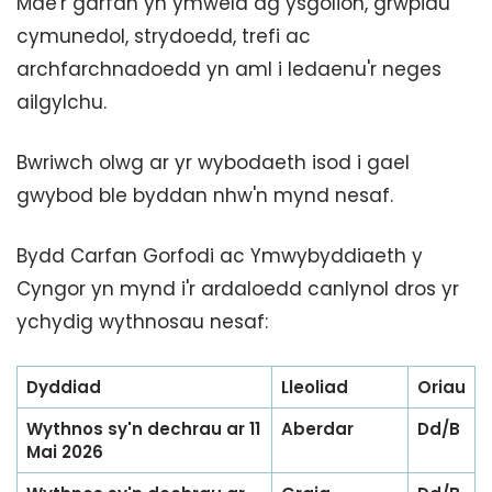
Mae'r garfan yn ymweld ag ysgolion, grwpiau
cymunedol, strydoedd, trefi ac
archfarchnadoedd yn aml i ledaenu'r neges
ailgylchu.
Bwriwch olwg ar yr wybodaeth isod i gael
gwybod ble byddan nhw'n mynd nesaf.
Bydd Carfan Gorfodi ac Ymwybyddiaeth y
Cyngor yn mynd i'r ardaloedd canlynol dros yr
ychydig wythnosau nesaf:
Dyddiad
Lleoliad
Oriau
Wythnos sy'n dechrau ar 11
Aberdar
Dd/B
Mai 2026