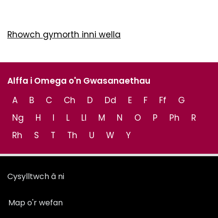
Rhowch gymorth inni wella
Alffa i Omega o'n Gwasanaethau
A
B
C
Ch
D
Dd
E
F
Ff
G
Ng
H
I
L
Ll
M
N
O
P
Ph
R
Rh
S
T
Th
U
W
Y
Cysylltwch â ni
Map o'r wefan