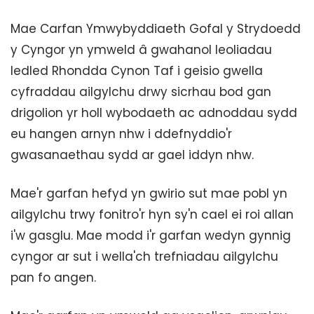
Mae Carfan Ymwybyddiaeth Gofal y Strydoedd
y Cyngor yn ymweld â gwahanol leoliadau
ledled Rhondda Cynon Taf i geisio gwella
cyfraddau ailgylchu drwy sicrhau bod gan
drigolion yr holl wybodaeth ac adnoddau sydd
eu hangen arnyn nhw i ddefnyddio'r
gwasanaethau sydd ar gael iddyn nhw.
Mae'r garfan hefyd yn gwirio sut mae pobl yn
ailgylchu trwy fonitro'r hyn sy'n cael ei roi allan
i'w gasglu. Mae modd i'r garfan wedyn gynnig
cyngor ar sut i wella'ch trefniadau ailgylchu
pan fo angen.