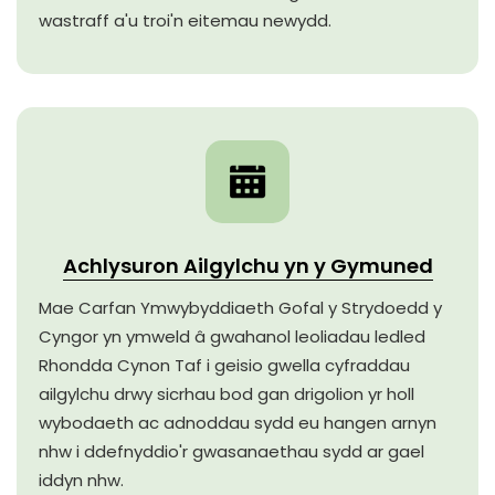
wastraff a'u troi'n eitemau newydd.
Achlysuron Ailgylchu yn y Gymuned
Mae Carfan Ymwybyddiaeth Gofal y Strydoedd y
Cyngor yn ymweld â gwahanol leoliadau ledled
Rhondda Cynon Taf i geisio gwella cyfraddau
ailgylchu drwy sicrhau bod gan drigolion yr holl
wybodaeth ac adnoddau sydd eu hangen arnyn
nhw i ddefnyddio'r gwasanaethau sydd ar gael
iddyn nhw.