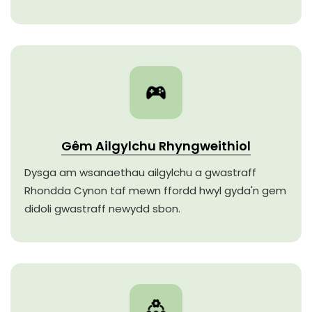
Gêm Ailgylchu Rhyngweithiol
Dysga am wsanaethau ailgylchu a gwastraff
Rhondda Cynon taf mewn ffordd hwyl gyda'n gem
didoli gwastraff newydd sbon.