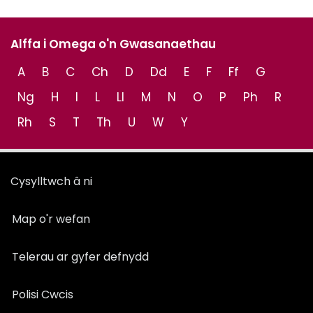
Alffa i Omega o'n Gwasanaethau
A
B
C
Ch
D
Dd
E
F
Ff
G
Ng
H
I
L
Ll
M
N
O
P
Ph
R
Rh
S
T
Th
U
W
Y
Cysylltwch â ni
Map o'r wefan
Telerau ar gyfer defnydd
Polisi Cwcis