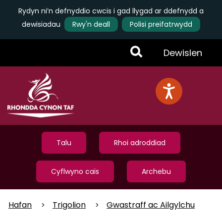
Rydyn ni’n defnyddio cwcis i gad llygad ar ddefnydd a
dewisiadau
Rwy'n deall
Polisi preifatrwydd
Skip
Toggle
Dewislen
to
main
Menu
content
Talu
Rhoi adroddiad
Cyflwyno cais
Archebu
Hafan
Trigolion
Gwastraff ac Ailgylchu