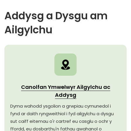
Addysg a Dysgu am
Ailgylchu
Canolfan Ymwelwyr Ailgylchu ac
Addysg
Dyma wahodd ysgolion a grwpiau cymunedol i
fynd ar daith ryngweithiol i fyd ailgylchu a dysgu
sut caiff eitemau o'r cartref eu casglu o ochr y
ffordd, eu dosbarthu'n fathau gwahanol o