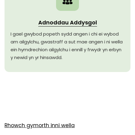
Adnoddau Addysgol
I gael gwybod popeth sydd angen i chi ei wybod
am ailgylchu, gwastraff a sut mae angen i ni wella
ein hymdrechion ailgylchu i ennill y frwydr yn erbyn
y newid yn yr hinsawdd.
Rhowch gymorth inni wella